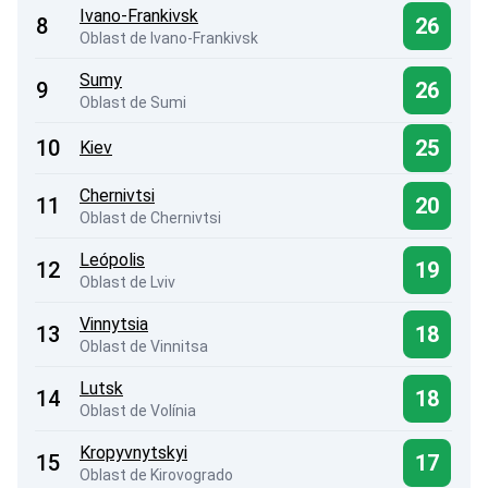
Ivano-Frankivsk
8
26
Oblast de Ivano-Frankivsk
Sumy
9
26
Oblast de Sumi
10
25
Kiev
Chernivtsi
11
20
Oblast de Chernivtsi
Leópolis
12
19
Oblast de Lviv
Vinnytsia
13
18
Oblast de Vinnitsa
Lutsk
14
18
Oblast de Volínia
Kropyvnytskyi
15
17
Oblast de Kirovogrado