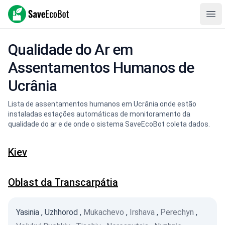
SaveEcoBot
Ope
Qualidade do Ar em
Assentamentos Humanos de
Ucrânia
Lista de assentamentos humanos em Ucrânia onde estão
instaladas estações automáticas de monitoramento da
qualidade do ar e de onde o sistema SaveEcoBot coleta dados.
Kiev
Oblast da Transcarpátia
Yasinia
,
Uzhhorod
,
Mukachevo
,
Irshava
,
Perechyn
,