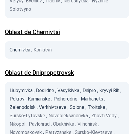
Velykyi Bychkiv
,
Tiachiv
,
Neresnytsia
,
Nyzhnie
Solotvyno
Oblast de Chernivtsi
Chernivtsi
,
Koniatyn
Oblast de Dnipropetrovsk
Liubymivka
,
Doslidne
,
Vasylkivka
,
Dnipro
,
Kryvyi Rih
,
Pokrov
,
Kamianske
,
Pidhorodne
,
Marhanets
,
Zelenodolsk
,
Verkhivtseve
,
Solone
,
Troitske
,
Sursko-Lytovske
,
Novooleksandrivka
,
Zhovti Vody
,
Nikopol
,
Pavlohrad
,
Obukhivka
,
Vilnohirsk
,
Novomoskovsk
,
Partyzanske
,
Sursko-Klevtseve
,