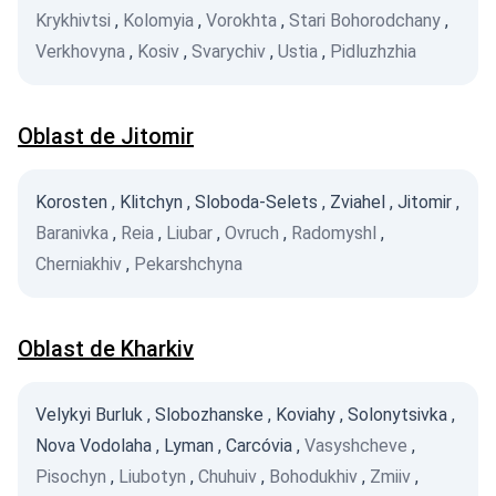
Krykhivtsi
,
Kolomyia
,
Vorokhta
,
Stari Bohorodchany
,
Verkhovyna
,
Kosiv
,
Svarychiv
,
Ustia
,
Pidluzhzhia
Oblast de Jitomir
Korosten
,
Klitchyn
,
Sloboda-Selets
,
Zviahel
,
Jitomir
,
Baranivka
,
Reia
,
Liubar
,
Ovruch
,
Radomyshl
,
Cherniakhiv
,
Pekarshchyna
Oblast de Kharkiv
Velykyi Burluk
,
Slobozhanske
,
Koviahy
,
Solonytsivka
,
Nova Vodolaha
,
Lyman
,
Carcóvia
,
Vasyshcheve
,
Pisochyn
,
Liubotyn
,
Chuhuiv
,
Bohodukhiv
,
Zmiiv
,