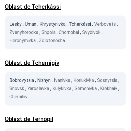
Oblast de Tcherkássi
Lesky
,
Uman
,
Khrystynivka
,
Tcherkássi
,
Verbovets
,
Zvenyhorodka
,
Shpola
,
Chornobai
,
Svydivok
,
Heronymivka
,
Zolotonosha
Oblast de Tchernigiv
Bobrovytsia
,
Nizhyn
,
Ivanivka
,
Koriukivka
,
Sosnytsia
,
Snovsk
,
Yaroslavka
,
Kulykivka
,
Semenivka
,
Krekhaiv
,
Chernihiv
Oblast de Ternopil