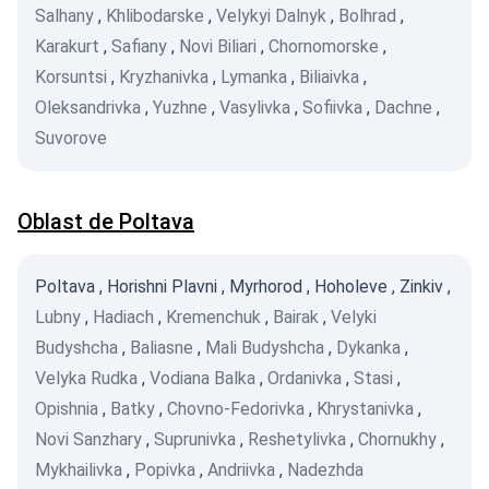
Salhany
,
Khlibodarske
,
Velykyi Dalnyk
,
Bolhrad
,
Karakurt
,
Safiany
,
Novi Biliari
,
Chornomorske
,
Korsuntsi
,
Kryzhanivka
,
Lymanka
,
Biliaivka
,
Oleksandrivka
,
Yuzhne
,
Vasylivka
,
Sofiivka
,
Dachne
,
Suvorove
Oblast de Poltava
Poltava
,
Horishni Plavni
,
Myrhorod
,
Hoholeve
,
Zinkiv
,
Lubny
,
Hadiach
,
Kremenchuk
,
Bairak
,
Velyki
Budyshcha
,
Baliasne
,
Mali Budyshcha
,
Dykanka
,
Velyka Rudka
,
Vodiana Balka
,
Ordanivka
,
Stasi
,
Opishnia
,
Batky
,
Chovno-Fedorivka
,
Khrystanivka
,
Novi Sanzhary
,
Suprunivka
,
Reshetylivka
,
Chornukhy
,
Mykhailivka
,
Popivka
,
Andriivka
,
Nadezhda