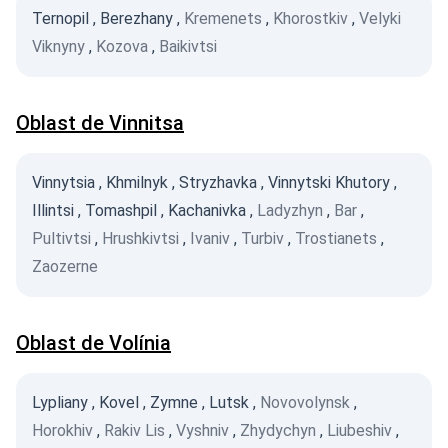
Ternopil
,
Berezhany
,
Kremenets
,
Khorostkiv
,
Velyki
Viknyny
,
Kozova
,
Baikivtsi
Oblast de Vinnitsa
Vinnytsia
,
Khmilnyk
,
Stryzhavka
,
Vinnytski Khutory
,
Illintsi
,
Tomashpil
,
Kachanivka
,
Ladyzhyn
,
Bar
,
Pultivtsi
,
Hrushkivtsi
,
Ivaniv
,
Turbiv
,
Trostianets
,
Zaozerne
Oblast de Volínia
Lypliany
,
Kovel
,
Zymne
,
Lutsk
,
Novovolynsk
,
Horokhiv
,
Rakiv Lis
,
Vyshniv
,
Zhydychyn
,
Liubeshiv
,