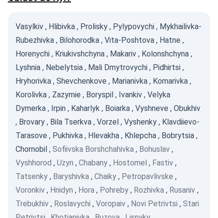
Vasylkiv
,
Hlibivka
,
Prolisky
,
Pylypovychi
,
Mykhailivka-
Rubezhivka
,
Bilohorodka
,
Vita-Poshtova
,
Hatne
,
Horenychi
,
Kriukivshchyna
,
Makariv
,
Kolonshchyna
,
Lyshnia
,
Nebelytsia
,
Mali Dmytrovychi
,
Pidhirtsi
,
Hryhorivka
,
Shevchenkove
,
Marianivka
,
Komarivka
,
Korolivka
,
Zazymie
,
Boryspil
,
Ivankiv
,
Velyka
Dymerka
,
Irpin
,
Kaharlyk
,
Boiarka
,
Vyshneve
,
Obukhiv
,
Brovary
,
Bila Tserkva
,
Vorzel
,
Vyshenky
,
Klavdiievo-
Tarasove
,
Pukhivka
,
Hlevakha
,
Khlepcha
,
Bobrytsia
,
Chornobil
,
Sofiivska Borshchahivka
,
Bohuslav
,
Vyshhorod
,
Uzyn
,
Chabany
,
Hostomel
,
Fastiv
,
Tatsenky
,
Baryshivka
,
Chaiky
,
Petropavlivske
,
Voronkiv
,
Hnidyn
,
Hora
,
Pohreby
,
Rozhivka
,
Rusaniv
,
Trebukhiv
,
Roslavychi
,
Voropaiv
,
Novi Petrivtsi
,
Stari
Petrivtsi
,
Khotianivka
,
Buzova
,
Lisnyky
,