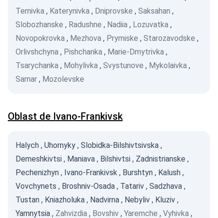
Ternivka
,
Katerynivka
,
Dniprovske
,
Saksahan
,
Slobozhanske
,
Radushne
,
Nadiia
,
Lozuvatka
,
Novopokrovka
,
Mezhova
,
Prymiske
,
Starozavodske
,
Orlivshchyna
,
Pishchanka
,
Marie-Dmytrivka
,
Tsarychanka
,
Mohylivka
,
Svystunove
,
Mykolaivka
,
Samar
,
Mozolevske
Oblast de Ivano-Frankivsk
Halych
,
Uhornyky
,
Slobidka-Bilshivtsivska
,
Demeshkivtsi
,
Maniava
,
Bilshivtsi
,
Zadnistrianske
,
Pechenizhyn
,
Ivano-Frankivsk
,
Burshtyn
,
Kalush
,
Vovchynets
,
Broshniv-Osada
,
Tatariv
,
Sadzhava
,
Tustan
,
Kniazholuka
,
Nadvirna
,
Nebyliv
,
Kluziv
,
Yamnytsia
,
Zahvizdia
,
Bovshiv
,
Yaremche
,
Vyhivka
,