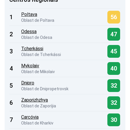
Poltava
1
56
Oblast de Poltava
Odessa
2
47
Oblast de Odesa
Tcherkássi
3
45
Oblast de Tcherkássi
Mykolaiv
4
40
Oblast de Mikolaiv
Dnipro
5
32
Oblast de Dnipropetrovsk
Zaporizhzhya
6
32
Oblast de Zaporíjia
Carcóvia
7
30
Oblast de Kharkiv