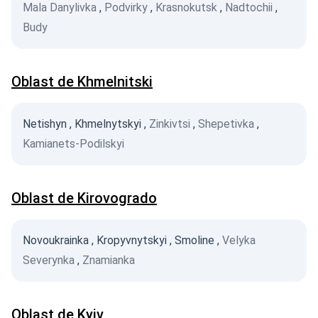
Mala Danylivka
,
Podvirky
,
Krasnokutsk
,
Nadtochii
,
Budy
Oblast de Khmelnitski
Netishyn
,
Khmelnytskyi
,
Zinkivtsi
,
Shepetivka
,
Kamianets-Podilskyi
Oblast de Kirovogrado
Novoukrainka
,
Kropyvnytskyi
,
Smoline
,
Velyka
Severynka
,
Znamianka
Oblast de Kyiv