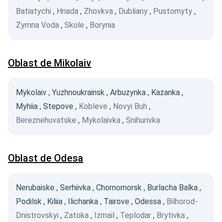
Batiatychi
,
Hriada
,
Zhovkva
,
Dubliany
,
Pustomyty
,
Zymna Voda
,
Skole
,
Borynia
Oblast de Mikolaiv
Mykolaiv
,
Yuzhnoukrainsk
,
Arbuzynka
,
Kazanka
,
Myhiia
,
Stepove
,
Kobleve
,
Novyi Buh
,
Bereznehuvatske
,
Mykolaivka
,
Snihurivka
Oblast de Odesa
Nerubaiske
,
Serhiivka
,
Chornomorsk
,
Burlacha Balka
,
Podilsk
,
Kiliia
,
Ilichanka
,
Tairove
,
Odessa
,
Bilhorod-
Dnistrovskyi
,
Zatoka
,
Izmail
,
Teplodar
,
Brytivka
,