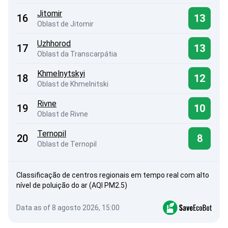
Jitomir
16
13
Oblast de Jitomir
Uzhhorod
17
13
Oblast da Transcarpátia
Khmelnytskyi
18
12
Oblast de Khmelnitski
Rivne
19
10
Oblast de Rivne
Ternopil
20
8
Oblast de Ternopil
Classificação de centros regionais em tempo real com alto
nível de poluição do ar (AQI PM2.5)
Data as of 8 agosto 2026, 15:00