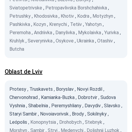
Sviatopetrivske
,
Petropavlivska Borshchahivka
,
Petrushky
,
Khodosivka
,
Khotiv
,
Kodra
,
Motyzhyn
,
Pashkivka
,
Kozyn
,
Krenychi
,
Tetiiv
,
Yahotyn
,
Peremoha
,
Andriivka
,
Danylivka
,
Mykolaivka
,
Yurivka
,
Kruhlyk
,
Severynivka
,
Osykove
,
Ukrainka
,
Otashiv
,
Butcha
Oblast de Lviv
Protesy
,
Truskavets
,
Boryslav
,
Novyi Rozdil
,
Chervonohrad
,
Kamianka-Buzka
,
Dobrotvir
,
Sudova
Vyshnia
,
Shabelnia
,
Peremyshliany
,
Davydiv
,
Slavsko
,
Staryi Sambir
,
Novoiavorivsk
,
Brody
,
Sokilnyky
,
Leópolis
,
Konopnytsia
,
Drohobych
,
Stebnyk
,
Morshyn
,
Sambir
,
Stryi
,
Medenychi
,
Dolishnii Luzhok
,