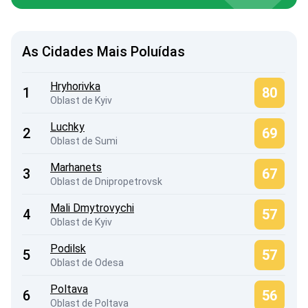
As Cidades Mais Poluídas
Hryhorivka
1
80
Oblast de Kyiv
Luchky
2
69
Oblast de Sumi
Marhanets
3
67
Oblast de Dnipropetrovsk
Mali Dmytrovychi
4
57
Oblast de Kyiv
Podilsk
5
57
Oblast de Odesa
Poltava
6
56
Oblast de Poltava