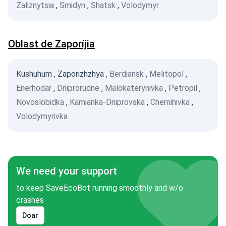
Zaliznytsia
,
Smidyn
,
Shatsk
,
Volodymyr
Oblast de Zaporíjia
Kushuhum
,
Zaporizhzhya
,
Berdiansk
,
Melitopol
,
Enerhodar
,
Dniprorudne
,
Malokaterynivka
,
Petropil
,
Novoslobidka
,
Kamianka-Dniprovska
,
Chernihivka
,
Volodymyrivka
We need your support
to keep SaveEcoBot running smoothly and w/o
crashes
Doar