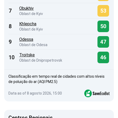
Obukhiv
7
53
Oblast de Kyiv
Khlepcha
8
50
Oblast de Kyiv
Odessa
9
47
Oblast de Odesa
Troitske
10
46
Oblast de Dnipropetrovsk
Classificação em tempo real de cidades com altos níveis
de poluição do ar (AQI PM2.5)
Data as of 8 agosto 2026, 15:00
Centros Regionais