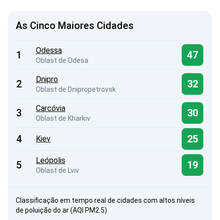
As Cinco Maiores Cidades
Odessa
1
47
Oblast de Odesa
Dnipro
2
32
Oblast de Dnipropetrovsk
Carcóvia
3
30
Oblast de Kharkiv
4
25
Kiev
Leópolis
5
19
Oblast de Lviv
Classificação em tempo real de cidades com altos níveis
de poluição do ar (AQI PM2.5)