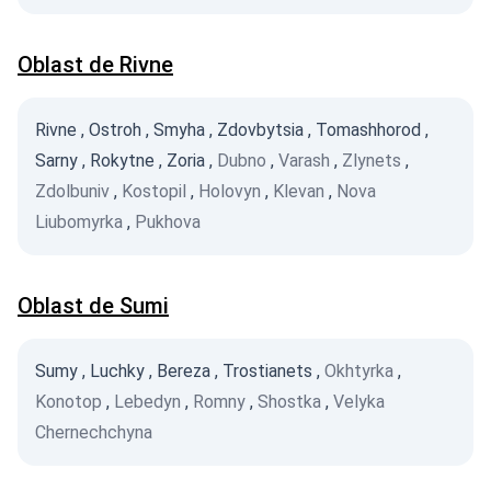
Oblast de Rivne
Rivne
,
Ostroh
,
Smyha
,
Zdovbytsia
,
Tomashhorod
,
Sarny
,
Rokytne
,
Zoria
,
Dubno
,
Varash
,
Zlynets
,
Zdolbuniv
,
Kostopil
,
Holovyn
,
Klevan
,
Nova
Liubomyrka
,
Pukhova
Oblast de Sumi
Sumy
,
Luchky
,
Bereza
,
Trostianets
,
Okhtyrka
,
Konotop
,
Lebedyn
,
Romny
,
Shostka
,
Velyka
Chernechchyna