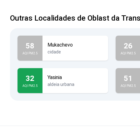
Outras Localidades de Oblast da Trans
58
26
Mukachevo
cidade
AQI PM2.5
AQI PM2.5
32
51
Yasinia
aldeia urbana
AQI PM2.5
AQI PM2.5