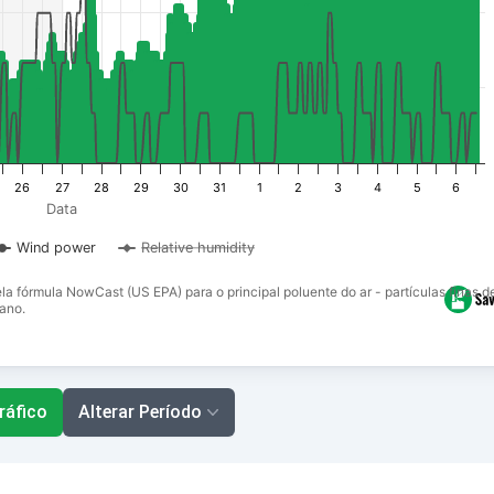
26
27
28
29
30
31
1
2
3
4
5
6
Data
Wind power
Relative humidity
ela fórmula NowCast (US EPA) para o principal poluente do ar - partículas finas
ano.
ráfico
Alterar Período