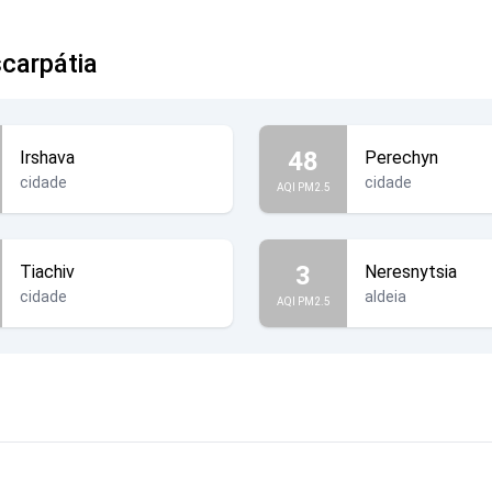
carpátia
48
Irshava
Perechyn
cidade
cidade
AQI PM2.5
3
Tiachiv
Neresnytsia
cidade
aldeia
AQI PM2.5