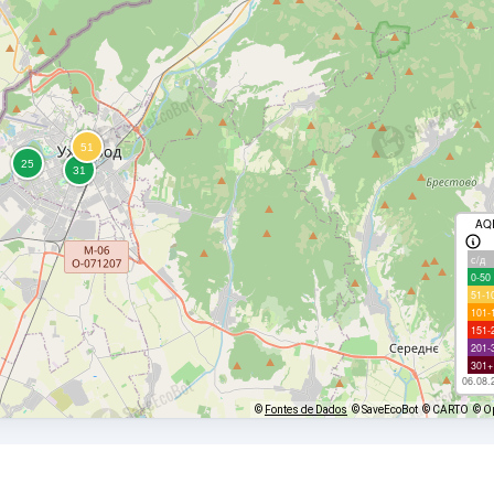
AQ
с/д
0-50
51-1
101-
151-
201-
301+
06.08.
©
Fontes de Dados
© SaveEcoBot
© CARTO
© O