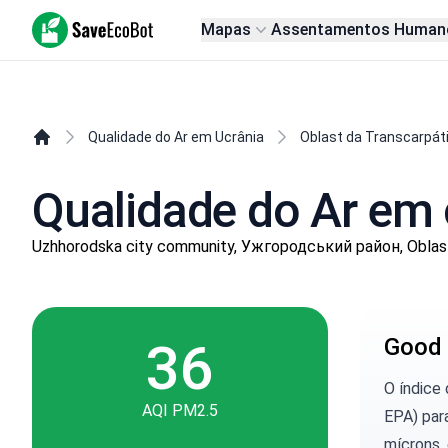
SaveEcoBot
Mapas
Assentamentos Human
Qualidade do Ar em Ucrânia
Oblast da Transcarpát
Qualidade do Ar em
Uzhhorodska city community, Ужгородський район, Oblast
36
Good 
O índice
AQI PM2.5
EPA) para
mícrons, 