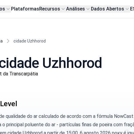
os
Plataformas
Recursos
Análises
Dados Abertos
E
ia
cidade Uzhhorod
 cidade Uzhhorod
 da Transcarpátia
Level
 de qualidade do ar calculado de acordo com a fórmula NowCast
 o principal poluente do ar - partículas finas de poeira com fraç
em cidade Uzhhorod a partir de 15:00, 6 agosto 2026 року é igua