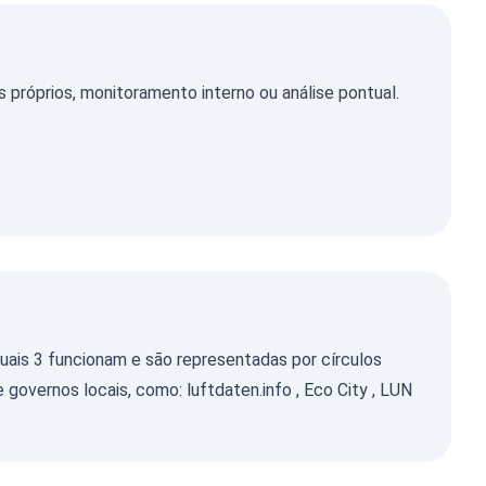
róprios, monitoramento interno ou análise pontual.
uais 3 funcionam e são representadas por círculos
e governos locais, como:
luftdaten.info
,
Eco City
,
LUN