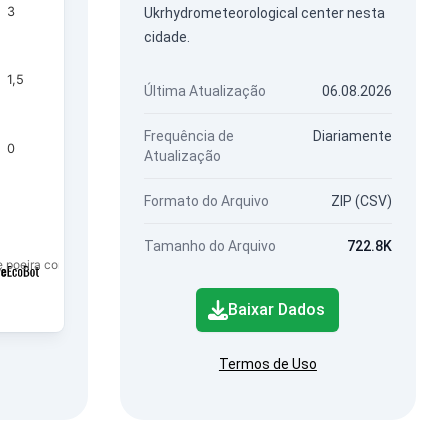
3
Ukrhydrometeorological center nesta
cidade.
1,5
Última Atualização
06.08.2026
Frequência de
Diariamente
0
Atualização
Formato do Arquivo
ZIP (CSV)
Tamanho do Arquivo
722.8K
 de poeira com fração PM2.5.
Baixar Dados
Termos de Uso