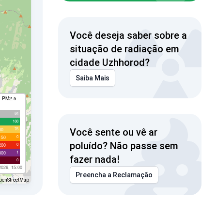
Você deseja saber sobre a
situação de radiação em
cidade Uzhhorod?
Saiba Mais
I PM2.5
84
188
76
00
Você sente ou vê ar
0
150
poluído? Não passe sem
0
200
1
300
fazer nada!
0
2026, 15:00
Preencha a Reclamação
penStreetMap