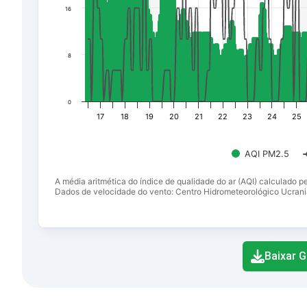
16
8
0
17
18
19
20
21
22
23
24
25
AQI PM2.5
A média aritmética do índice de qualidade do ar (AQI) calculado p
Dados de velocidade do vento: Centro Hidrometeorológico Ucrani
End of interactive chart.
Baixar G