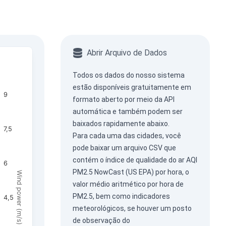
Abrir Arquivo de Dados
Todos os dados do nosso sistema
estão disponíveis gratuitamente em
9
formato aberto por meio da
API
automática
e também podem ser
baixados rapidamente abaixo.
7,5
Para cada uma das cidades, você
pode baixar um arquivo CSV que
contém o índice de qualidade do ar AQI
6
PM2.5 NowCast (US EPA) por hora, o
Wind power (m/s)
valor médio aritmético por hora de
PM2.5, bem como indicadores
4,5
meteorológicos, se houver um posto
de observação do