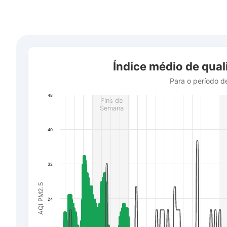
Índice médio de qualidade do ar em cidade Uzhhorod
Índice médio de qua
Combination chart with 3 data series.
Para o período de 16 de julho a 6 de agosto de 2026
Para o período d
The chart has 1 X axis displaying Data. Data ranges f
48
Fins de
The chart has 3 Y axes displaying AQI PM2.5, Wind powe
Semana
40
32
AQI PM2.5
24