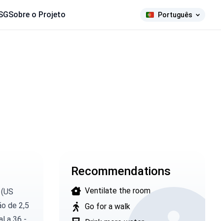
SG
Sobre o Projeto
Português
Recommendations
Ventilate the room
 (US
ão de 2,5
Go for a walk
l a 36 -