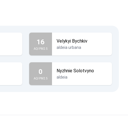
16
Velykyi Bychkiv
aldeia urbana
AQI PM2.5
0
Nyzhnie Solotvyno
aldeia
AQI PM2.5