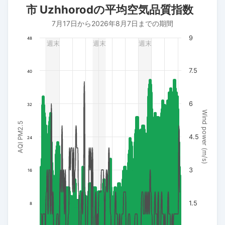
市 Uzhhorodの平均空気品質指数
Combination chart with 3 data series.
7月17日から2026年8月7日までの期間
7月17日から2026年8月7日までの期間
The chart has 1 X axis displaying 日付. Data ranges from 202
9
48
週末
週末
週末
The chart has 3 Y axes displaying AQI PM2.5, Wind power (m/s
7.5
40
6
32
Wind power (m/s)
AQI PM2.5
4.5
24
3
16
1.5
8