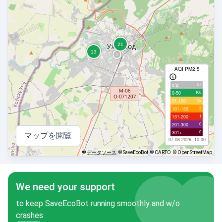
AQI PM2.5
87
с/д
166
0-50
92
51-100
3
101-150
1
151-200
0
201-300
0
301+
マップを閲覧
07.08.2026, 10:00
©
データソース
© SaveEcoBot
© CARTO
© OpenStreetMap
We need your support
to keep SaveEcoBot running smoothly and w/o
crashes