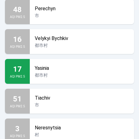
48
Perechyn
市
AQI PM2.5
16
Velykyi Bychkiv
都市村
AQI PM2.5
17
Yasinia
都市村
AQI PM2.5
51
Tiachiv
市
AQI PM2.5
3
Neresnytsia
村
AQI PM2.5