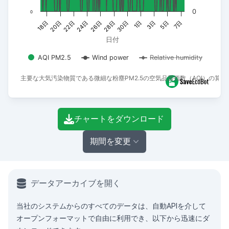
0
0
20日
7日
24日
28日
1日
18日
5日
22日
26日
30日
3日
日付
AQI PM2.5
Wind power
Relative humidity
主要な大気汚染物質である微細な粉塵PM2.5の空気品質指数（AQI）の算
End of interactive chart.
チャートをダウンロード
期間を変更
データアーカイブを開く
当社のシステムからのすべてのデータは、
自動API
を介して
オープンフォーマットで自由に利用でき、以下から迅速にダ