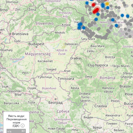
Якість води:
Перевищення
норм
(ГДК)
361
n/a