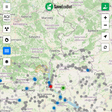
AQI
+
PM2.5
−