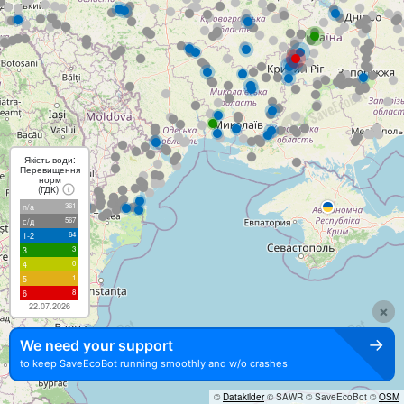
Якість води:
Перевищення
норм
(ГДК)
361
n/a
567
с/д
64
1-2
3
3
0
4
1
5
8
6
22.07.2026
×
→
We need your support
to keep SaveEcoBot running smoothly and w/o crashes
©
Datakilder
© SAWR
© SaveEcoBot ©
OSM