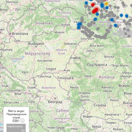
Якість води:
Перевищення
норм
(ГДК)
nepotvrzeno
361