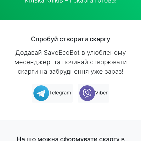
Кілька кліків – і скарга готова!
Спробуй створити скаргу
Додавай SaveEcoBot в улюбленому
месенджері та починай створювати
скарги на забруднення уже зараз!
Telegram
Viber
На що можна сформувати скаргу в