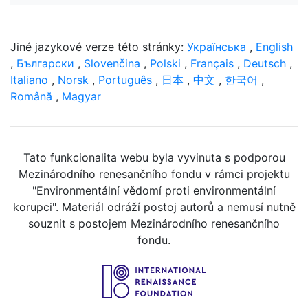
Jiné jazykové verze této stránky:
Українська
,
English
,
Български
,
Slovenčina
,
Polski
,
Français
,
Deutsch
,
Italiano
,
Norsk
,
Português
,
日本
,
中文
,
한국어
,
Română
,
Magyar
Tato funkcionalita webu byla vyvinuta s podporou
Mezinárodního renesančního fondu v rámci projektu
"Environmentální vědomí proti environmentální
korupci". Materiál odráží postoj autorů a nemusí nutně
souznit s postojem Mezinárodního renesančního
fondu.