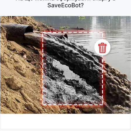
SaveEcoBot?