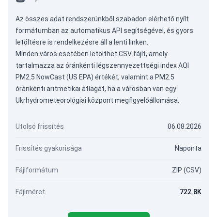
Az összes adat rendszerünkből szabadon elérhető nyílt
formátumban az
automatikus API
segítségével, és gyors
letöltésre is rendelkezésre áll a lenti linken.
Minden város esetében letölthet CSV fájlt, amely
tartalmazza az óránkénti légszennyezettségi index AQI
PM2.5 NowCast (US EPA) értékét, valamint a PM2.5
óránkénti aritmetikai átlagát, ha a városban van egy
Ukrhydrometeorológiai központ megfigyelőállomása.
Utolsó frissítés
06.08.2026
Frissítés gyakorisága
Naponta
Fájlformátum
ZIP (CSV)
Fájlméret
722.8K