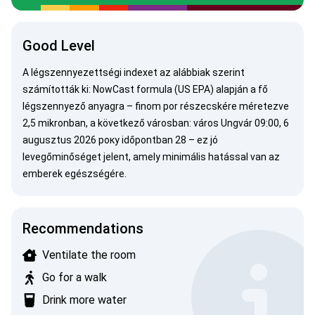
Good Level
A légszennyezettségi indexet az alábbiak szerint
számították ki:
NowCast formula (US EPA)
alapján a fő
légszennyező anyagra –
finom por
részecskére méretezve
2,5 mikronban, a következő városban: város Ungvár 09:00, 6
augusztus 2026 року időpontban 28 – ez jó
levegőminőséget jelent, amely minimális hatással van az
emberek egészségére.
Recommendations
Ventilate the room
Go for a walk
Drink more water