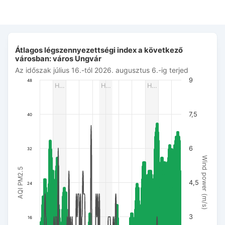
Átlagos légszennyezettségi index a következő városban: vá
Átlagos légszennyezettségi index a következő
Combination chart with 3 data series.
városban: város Ungvár
Az időszak július 16.-tól 2026. augusztus 6.-ig terjed
Az időszak július 16.-tól 2026. augusztus 6.-ig terjed
The chart has 1 X axis displaying Dátum. Data ranges from 
9
48
H…
H…
H…
The chart has 3 Y axes displaying AQI PM2.5, Wind power (m/s
7,5
40
6
32
Wind power (m/s)
AQI PM2.5
4,5
24
3
16