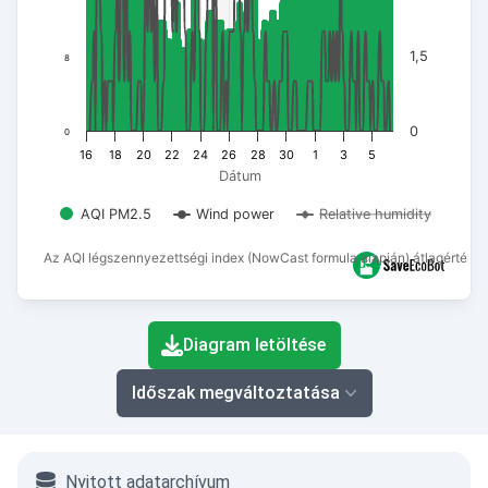
1,5
8
0
0
16
18
20
22
24
26
28
30
1
3
5
Dátum
AQI PM2.5
Wind power
Relative humidity
Az AQI légszennyezettségi index (NowCast formula alapján) átlagértéke
End of interactive chart.
Diagram letöltése
Időszak megváltoztatása
Nyitott adatarchívum