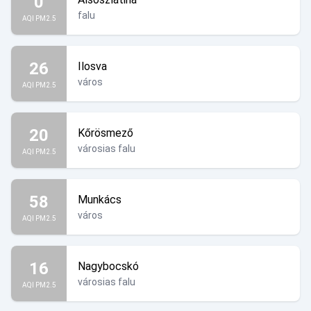
0
falu
AQI PM2.5
26
Ilosva
város
AQI PM2.5
20
Kőrösmező
városias falu
AQI PM2.5
58
Munkács
város
AQI PM2.5
16
Nagybocskó
városias falu
AQI PM2.5