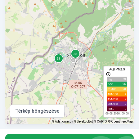
AQI PM2.5
91
с/д
129
0-50
121
51-100
6
101-150
2
151-200
0
201-300
0
301+
Térkép böngészése
06.08.2026, 09:00
©
Adatforrások
© SaveEcoBot
© CARTO
© OpenStreetMap