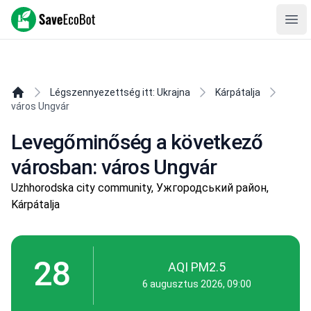
SaveEcoBot
Ope
Légszennyezettség itt: Ukrajna
Kárpátalja
város Ungvár
Levegőminőség a következő
városban: város Ungvár
Uzhhorodska city community, Ужгородський район,
Kárpátalja
28
AQI PM2.5
6 augusztus 2026, 09:00