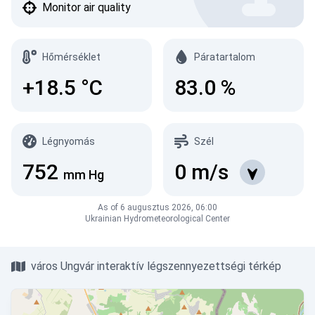
Monitor air quality
Hőmérséklet
Páratartalom
+18.5
°C
83.0
%
Légnyomás
Szél
752
0
m/s
mm Hg
As of 6 augusztus 2026, 06:00
Ukrainian Hydrometeorological Center
város Ungvár interaktív légszennyezettségi térkép