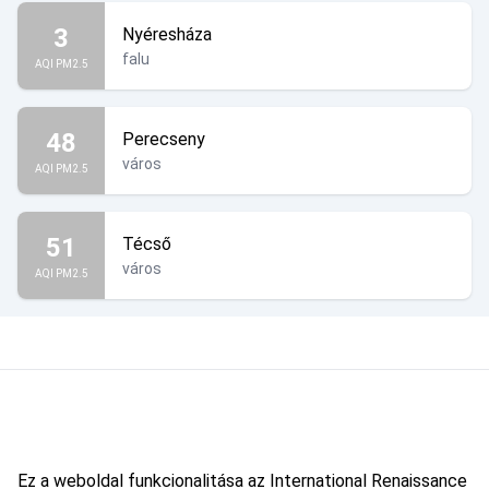
3
Nyéresháza
falu
AQI PM2.5
48
Perecseny
város
AQI PM2.5
51
Técső
város
AQI PM2.5
Ez a weboldal funkcionalitása az International Renaissance