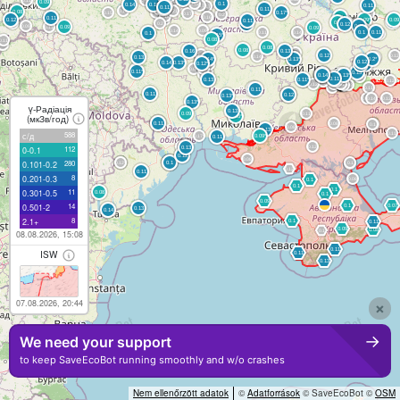
γ-Радіація
(мкЗв/год)
588
с/д
112
0-0.1
280
0.101-0.2
8
0.201-0.3
11
0.301-0.5
14
0.501-2
8
2.1+
08.08.2026, 15:08
ISW
07.08.2026, 20:44
×
→
We need your support
to keep SaveEcoBot running smoothly and w/o crashes
Nem ellenőrzött adatok
©
Adatforrások
© SaveEcoBot ©
OSM