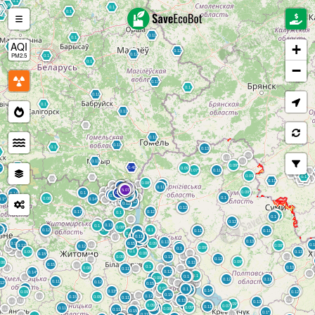
AQI
+
PM2.5
−