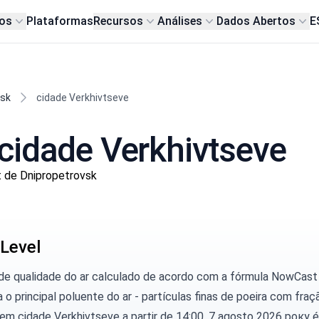
os
Plataformas
Recursos
Análises
Dados Abertos
E
vsk
cidade Verkhivtseve
cidade Verkhivtseve
t de Dnipropetrovsk
Level
 de qualidade do ar calculado de acordo com a fórmula NowCast
 o principal poluente do ar - partículas finas de poeira com fraç
em cidade Verkhivtseve a partir de 14:00, 7 agosto 2026 року é 