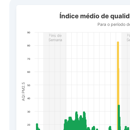
Índice médio de qualidade do ar em cidade Verkhivtsev
Índice médio de quali
Bar chart with 506 bars.
Para o período de 17 de julho a 7 de agosto de 2026
Para o período d
The chart has 1 X axis displaying Data. Data ranges f
90
Fins de
F
The chart has 1 Y axis displaying AQI PM2.5. Data rang
Semana
S
80
70
60
AQI PM2.5
50
40
30
20