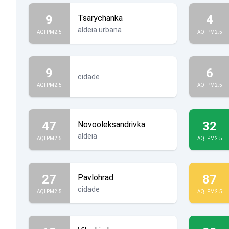
9
4
Tsarychanka
aldeia urbana
AQI PM2.5
AQI PM2.5
9
6
cidade
AQI PM2.5
AQI PM2.5
47
32
Novooleksandrivka
aldeia
AQI PM2.5
AQI PM2.5
27
87
Pavlohrad
cidade
AQI PM2.5
AQI PM2.5