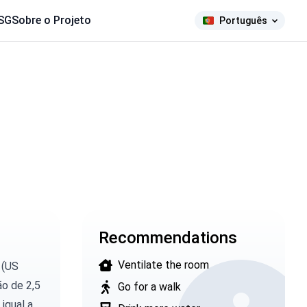
SG
Sobre o Projeto
Português
Recommendations
Ventilate the room
 (US
ão de 2,5
Go for a walk
igual a