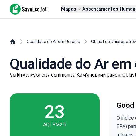
SaveEcoBot
Mapas
Assentamentos Human
Qualidade do Ar em Ucrânia
Oblast de Dnipropetro
Qualidade do Ar em 
Verkhivtsivska city community, Кам'янський район, Oblas
23
Good 
O índice
AQI PM2.5
EPA) para
mícrons, 