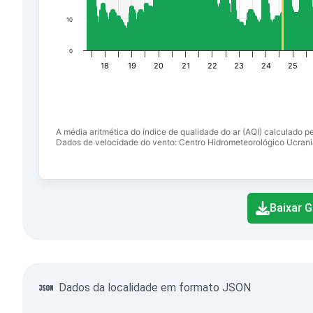
10
0
18
19
20
21
22
23
24
25
A média aritmética do índice de qualidade do ar (AQI) calculado p
Dados de velocidade do vento: Centro Hidrometeorológico Ucrani
End of interactive chart.
Baixar G
Dados da localidade em formato JSON