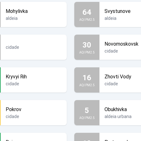
64
Mohylivka
Svystunove
aldeia
aldeia
AQI PM2.5
30
Novomoskovsk
cidade
cidade
AQI PM2.5
16
Kryvyi Rih
Zhovti Vody
cidade
cidade
AQI PM2.5
5
Pokrov
Obukhivka
cidade
aldeia urbana
AQI PM2.5