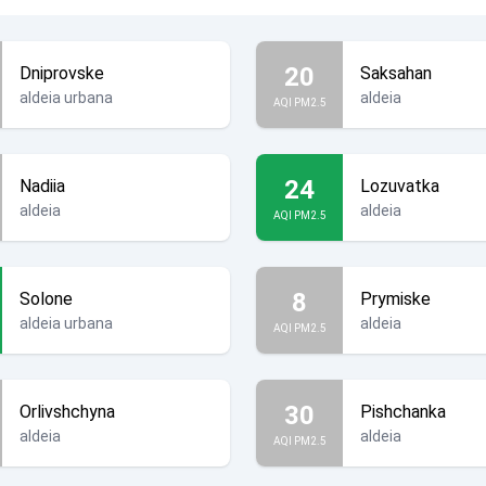
20
Dniprovske
Saksahan
aldeia urbana
aldeia
AQI PM2.5
24
Nadiia
Lozuvatka
aldeia
aldeia
AQI PM2.5
8
Solone
Prymiske
aldeia urbana
aldeia
AQI PM2.5
30
Orlivshchyna
Pishchanka
aldeia
aldeia
AQI PM2.5