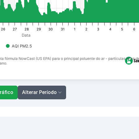
26
27
28
29
30
31
1
2
3
4
5
6
Data
AQI PM2.5
ela fórmula NowCast (US EPA) para o principal poluente do ar - partículas finas
ano.
ráfico
Alterar Período