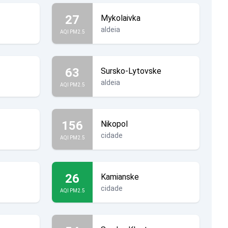
27
Mykolaivka
aldeia
AQI PM2.5
63
Sursko-Lytovske
aldeia
AQI PM2.5
156
Nikopol
cidade
AQI PM2.5
26
Kamianske
cidade
AQI PM2.5