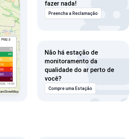
fazer nada!
Preencha a Reclamação
I PM2.5
78
Não há estação de
200
70
00
monitoramento da
0
150
qualidade do ar perto de
0
200
1
300
você?
0
2026, 14:00
Compre uma Estação
penStreetMap