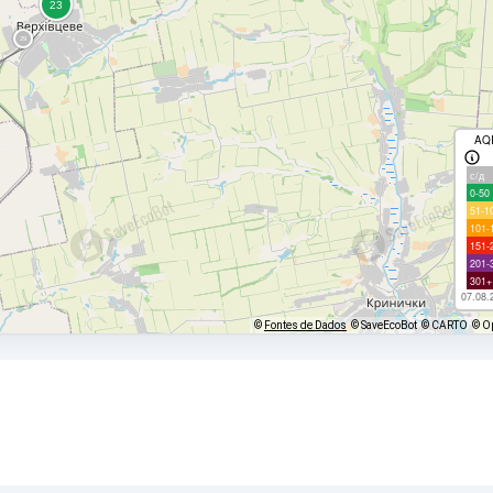
AQ
с/д
0-50
51-1
101-
151-
201-
301+
07.08.
©
Fontes de Dados
© SaveEcoBot
© CARTO
© O