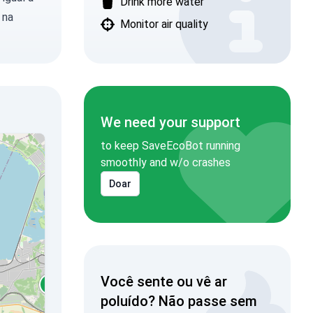
Drink more water
 na
Monitor air quality
We need your support
to keep SaveEcoBot running
smoothly and w/o crashes
Doar
Você sente ou vê ar
poluído? Não passe sem