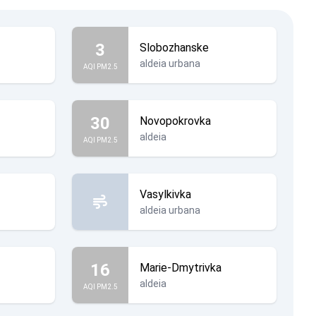
3
Slobozhanske
aldeia urbana
AQI PM2.5
30
Novopokrovka
aldeia
AQI PM2.5
Vasylkivka
aldeia urbana
16
Marie-Dmytrivka
aldeia
AQI PM2.5