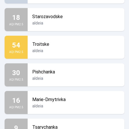
18
Starozavodske
aldeia
AQI PM2.5
54
Troitske
aldeia
AQI PM2.5
30
Pishchanka
aldeia
AQI PM2.5
16
Marie-Dmytrivka
aldeia
AQI PM2.5
9
Tsarychanka