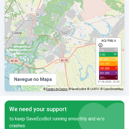
AQI PM2.5
92
с/д
181
0-50
76
51-100
1
101-150
0
151-200
0
201-300
0
301+
Navegue no Mapa
07.08.2026, 22:00
©
Fontes de Dados
© SaveEcoBot
© CARTO
© OpenStreetMap
We need your support
to keep SaveEcoBot running smoothly and w/o
crashes