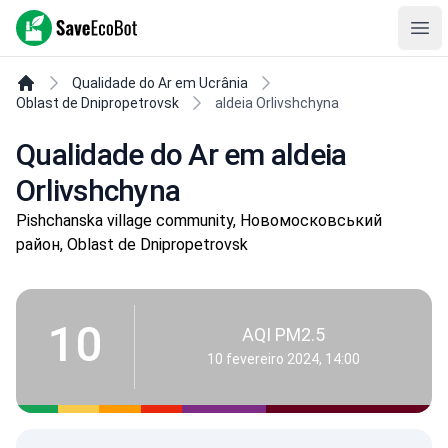
SaveEcoBot
Ope
Qualidade do Ar em Ucrânia
Oblast de Dnipropetrovsk
aldeia Orlivshchyna
Qualidade do Ar em aldeia
Orlivshchyna
Pishchanska village community, Новомосковський
район, Oblast de Dnipropetrovsk
10
AQI PM2.5
10 fevereiro 2024, 14:00