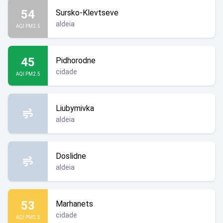
54
Sursko-Klevtseve
aldeia
AQI PM2.5
45
Pidhorodne
cidade
AQI PM2.5
Liubymivka
aldeia
Doslidne
aldeia
53
Marhanets
cidade
AQI PM2.5