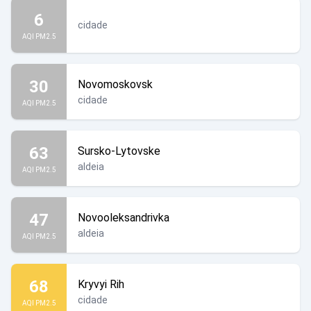
6
cidade
AQI PM2.5
30
Novomoskovsk
cidade
AQI PM2.5
63
Sursko-Lytovske
aldeia
AQI PM2.5
47
Novooleksandrivka
aldeia
AQI PM2.5
68
Kryvyi Rih
cidade
AQI PM2.5