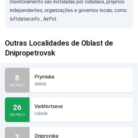
monitoramento são instaladas por cidadãos, projetos
independentes, organizações e governos locais, como:
luftdaten.info
,
AirPol
.
Outras Localidades de Oblast de
Dnipropetrovsk
8
Prymiske
aldeia
AQI PM2.5
26
Verkhivtseve
cidade
AQI PM2.5
2
Dniprovske