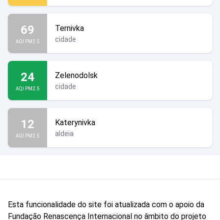
69
Ternivka
cidade
AQI PM2.5
24
Zelenodolsk
cidade
AQI PM2.5
12
Katerynivka
aldeia
AQI PM2.5
Esta funcionalidade do site foi atualizada com o apoio da
Fundação Renascença Internacional no âmbito do projeto