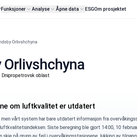
r
Funksjoner
Analyse
Åpne data
ESG
Om prosjektet
ndsby Orlivshchyna
y Orlivshchyna
 Dnipropetrovsk oblast
ne om luftkvalitet er utdatert
 men vårt system har bare utdatert informasjon fra overvåkingsst
uftkvalitetsindeksen. Siste beregning ble gjort 14:00, 10 februa
 skje på grunn av feil i overvåkingsstasjonene, lukking av tilgang 