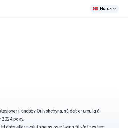
Norsk
asjoner i landsby Orlivshchyna, så det er umulig å
r 2024 року.
til data eller avslutning av overføring til vårt system.