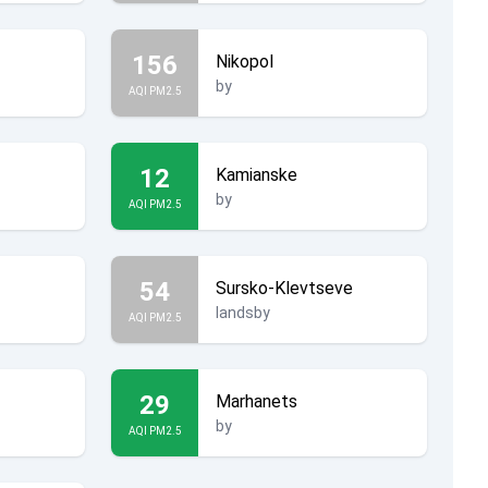
156
Nikopol
by
AQI PM2.5
12
Kamianske
by
AQI PM2.5
54
Sursko-Klevtseve
landsby
AQI PM2.5
29
Marhanets
by
AQI PM2.5