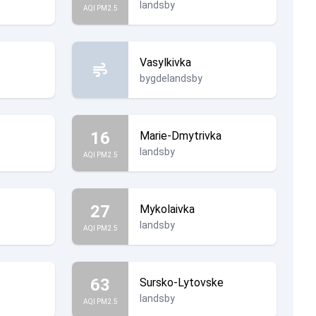
landsby
AQI PM2.5
Vasylkivka
bygdelandsby
16
Marie-Dmytrivka
landsby
AQI PM2.5
27
Mykolaivka
landsby
AQI PM2.5
63
Sursko-Lytovske
landsby
AQI PM2.5