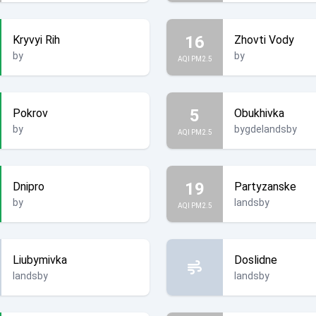
16
Kryvyi Rih
Zhovti Vody
by
by
AQI PM2.5
5
Pokrov
Obukhivka
by
bygdelandsby
AQI PM2.5
19
Dnipro
Partyzanske
by
landsby
AQI PM2.5
Liubymivka
Doslidne
landsby
landsby