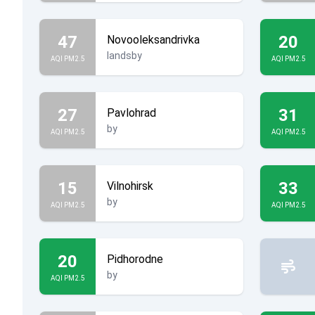
47
20
Novooleksandrivka
landsby
AQI PM2.5
AQI PM2.5
27
31
Pavlohrad
by
AQI PM2.5
AQI PM2.5
15
33
Vilnohirsk
by
AQI PM2.5
AQI PM2.5
20
Pidhorodne
by
AQI PM2.5