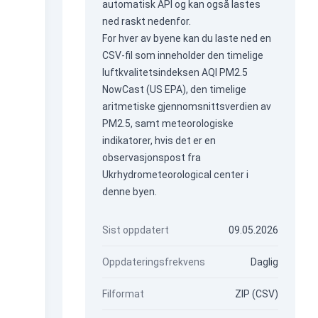
automatisk API
og kan også lastes
ned raskt nedenfor.
For hver av byene kan du laste ned en
CSV-fil som inneholder den timelige
luftkvalitetsindeksen AQI PM2.5
NowCast (US EPA), den timelige
aritmetiske gjennomsnittsverdien av
PM2.5, samt meteorologiske
indikatorer, hvis det er en
observasjonspost fra
Ukrhydrometeorological center i
denne byen.
Sist oppdatert
09.05.2026
Oppdateringsfrekvens
Daglig
Filformat
ZIP (CSV)