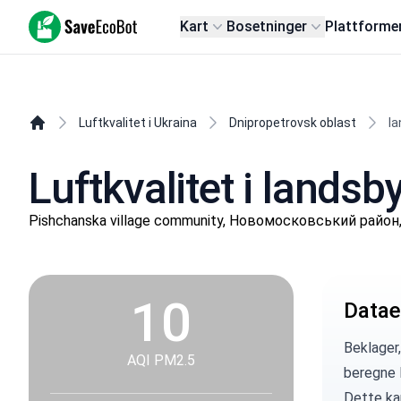
SaveEcoBot
Kart
Bosetninger
Plattforme
Luftkvalitet i Ukraina
Dnipropetrovsk oblast
la
Luftkvalitet i landsb
Pishchanska village community, Новомосковський район,
10
Datae
Beklager,
AQI PM2.5
beregne l
Dette kan