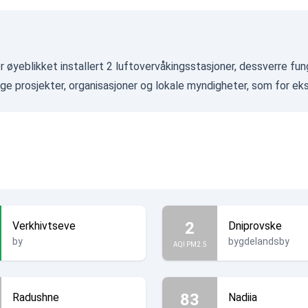
r øyeblikket installert 2 luftovervåkingsstasjoner, dessverre fun
ge prosjekter, organisasjoner og lokale myndigheter, som for e
2
Verkhivtseve
Dniprovske
by
bygdelandsby
AQI PM2.5
83
Radushne
Nadiia