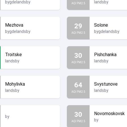
bygdelandsby
landsby
AQI PM2.5
29
Mezhova
Solone
bygdelandsby
bygdelandsby
AQI PM2.5
30
Troitske
Pishchanka
landsby
landsby
AQI PM2.5
64
Mohylivka
Svystunove
landsby
landsby
AQI PM2.5
30
Novomoskovsk
by
by
AQI PM2.5