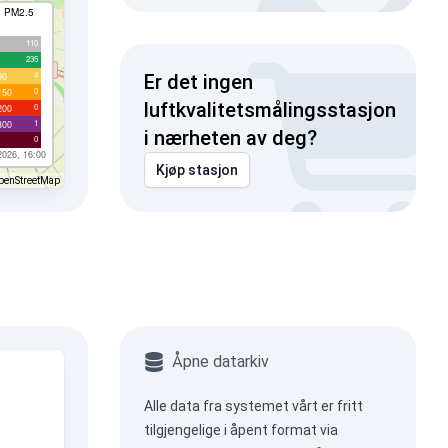
I PM2.5
110
235
4
00
Er det ingen
0
150
luftkvalitetsmålingsstasjon
0
200
1
300
i nærheten av deg?
0
2026, 16:00
Kjøp stasjon
penStreetMap
Åpne datarkiv
Alle data fra systemet vårt er fritt
tilgjengelige i åpent format via