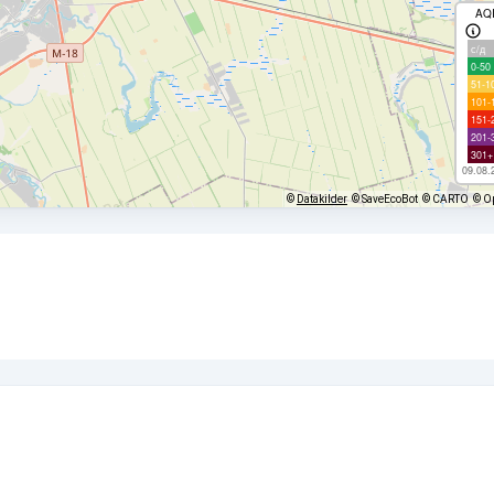
AQ
с/д
0-50
51-1
101-
151-
201-
301+
09.08.
©
Datakilder
© SaveEcoBot
© CARTO
© O