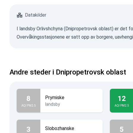
Datakilder
I landsby Orlivshchyna (Dnipropetrovsk oblast) er det fo
Overvåkingsstasjonene er satt opp av borgere, uavhengi
Andre steder i Dnipropetrovsk oblast
8
12
Prymiske
landsby
AQI PM2.5
AQI PM2.5
3
5
Slobozhanske