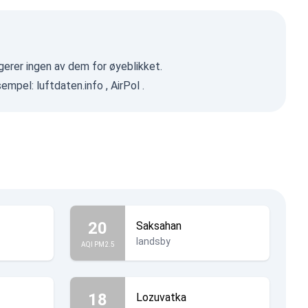
gerer ingen av dem for øyeblikket.
ksempel:
luftdaten.info
,
AirPol
.
20
Saksahan
landsby
AQI PM2.5
18
Lozuvatka