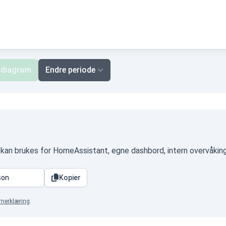
 diagram
Endre periode
 kan brukes for HomeAssistant, egne dashbord, intern overvåking
Kopier
rnerklæring
.