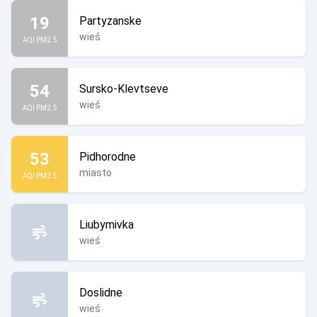
19
Partyzanske
wieś
AQI PM2.5
54
Sursko-Klevtseve
wieś
AQI PM2.5
53
Pidhorodne
miasto
AQI PM2.5
Liubymivka
wieś
Doslidne
wieś