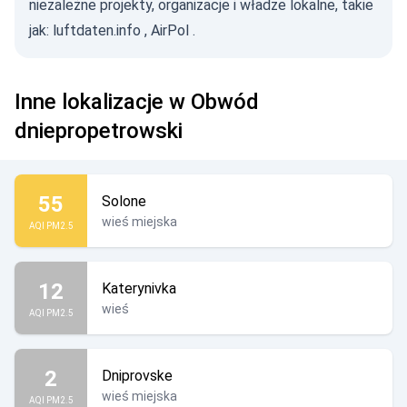
niezależne projekty, organizacje i władze lokalne, takie
jak:
luftdaten.info
,
AirPol
.
Inne lokalizacje w Obwód
dniepropetrowski
55
Solone
wieś miejska
AQI PM2.5
12
Katerynivka
wieś
AQI PM2.5
2
Dniprovske
wieś miejska
AQI PM2.5