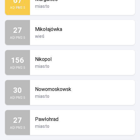
67
miasto
AQI PM2.5
27
Mikołajówka
wieś
AQI PM2.5
156
Nikopol
miasto
AQI PM2.5
30
Nowomoskowsk
miasto
AQI PM2.5
27
Pawłohrad
miasto
AQI PM2.5