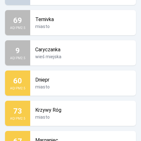
69
Ternivka
miasto
AQI PM2.5
9
Caryczanka
wieś miejska
AQI PM2.5
60
Dniepr
miasto
AQI PM2.5
73
Krzywy Róg
miasto
AQI PM2.5
Marganiec