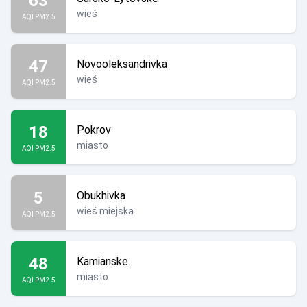
63
wieś
AQI PM2.5
47
Novooleksandrivka
wieś
AQI PM2.5
18
Pokrov
miasto
AQI PM2.5
5
Obukhivka
wieś miejska
AQI PM2.5
48
Kamianske
miasto
AQI PM2.5