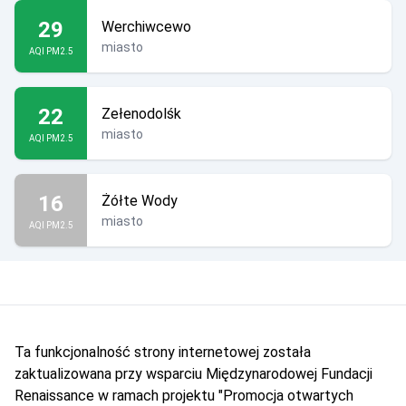
29
Werchiwcewo
miasto
AQI PM2.5
22
Zełenodolśk
miasto
AQI PM2.5
16
Żółte Wody
miasto
AQI PM2.5
Ta funkcjonalność strony internetowej została
zaktualizowana przy wsparciu Międzynarodowej Fundacji
Renaissance w ramach projektu "Promocja otwartych