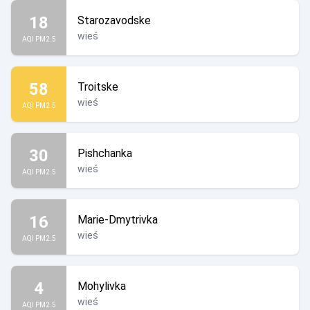
18
Starozavodske
wieś
AQI PM2.5
58
Troitske
wieś
AQI PM2.5
30
Pishchanka
wieś
AQI PM2.5
16
Marie-Dmytrivka
wieś
AQI PM2.5
4
Mohylivka
wieś
AQI PM2.5