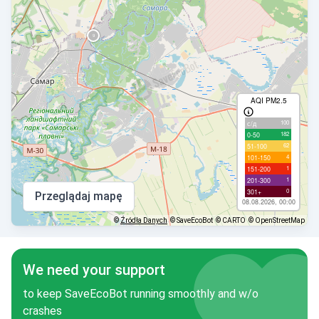
AQI PM2.5
100
с/д
182
0-50
62
51-100
4
101-150
1
151-200
1
201-300
0
301+
Przeglądaj mapę
08.08.2026, 00:00
©
Źródła Danych
© SaveEcoBot
© CARTO
© OpenStreetMap
We need your support
to keep SaveEcoBot running smoothly and w/o
crashes