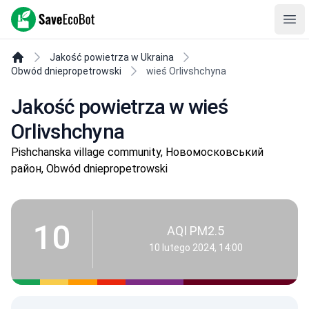
SaveEcoBot
Ope
Jakość powietrza w Ukraina
Obwód dniepropetrowski
wieś Orlivshchyna
Jakość powietrza w wieś
Orlivshchyna
Pishchanska village community, Новомосковський
район, Obwód dniepropetrowski
10
AQI PM2.5
10 lutego 2024, 14:00