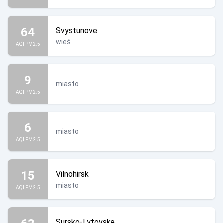
64
Svystunove
wieś
AQI PM2.5
9
miasto
AQI PM2.5
6
miasto
AQI PM2.5
15
Vilnohirsk
miasto
AQI PM2.5
Sursko-Lytovske