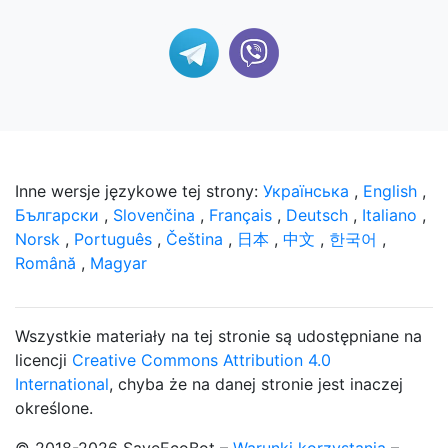
Inne wersje językowe tej strony:
Українська
,
English
,
Български
,
Slovenčina
,
Français
,
Deutsch
,
Italiano
,
Norsk
,
Português
,
Čeština
,
日本
,
中文
,
한국어
,
Română
,
Magyar
Wszystkie materiały na tej stronie są udostępniane na
licencji
Creative Commons Attribution 4.0
International
, chyba że na danej stronie jest inaczej
określone.