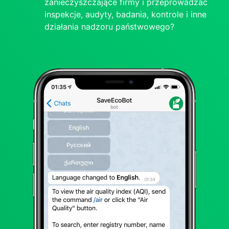
zanieczyszczające firmy i przeprowadzać
inspekcje, audyty, badania, kontrole i inne
działania nadzoru państwowego?