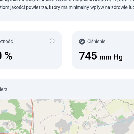
ziom jakości powietrza, który ma minimalny wpływ na zdrowie lud
otność
Ciśnienie
0
%
745
mm Hg
ierz