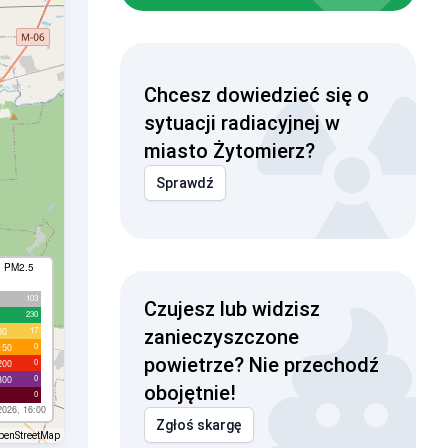
Chcesz dowiedzieć się o
sytuacji radiacyjnej w
miasto Żytomierz?
Sprawdź
I PM2.5
103
Czujesz lub widzisz
230
17
00
zanieczyszczone
0
150
powietrze? Nie przechodź
0
200
0
300
obojętnie!
0
2026, 16:00
Zgłoś skargę
penStreetMap