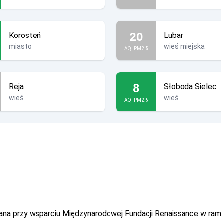
20
Korosteń
Lubar
miasto
wieś miejska
AQI PM2.5
8
Reja
Słoboda Sielec
wieś
wieś
AQI PM2.5
owana przy wsparciu Międzynarodowej Fundacji Renaissance w r