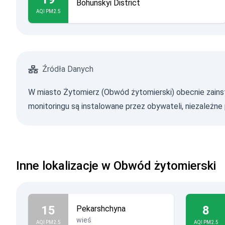
Bohunskyi District
AQI PM2.5
Źródła Danych
W miasto Żytomierz (Obwód żytomierski) obecnie zainsta
monitoringu są instalowane przez obywateli, niezależne pr
Inne lokalizacje w Obwód żytomierski
15
8
Pekarshchyna
wieś
AQI PM2.5
AQI PM2.5