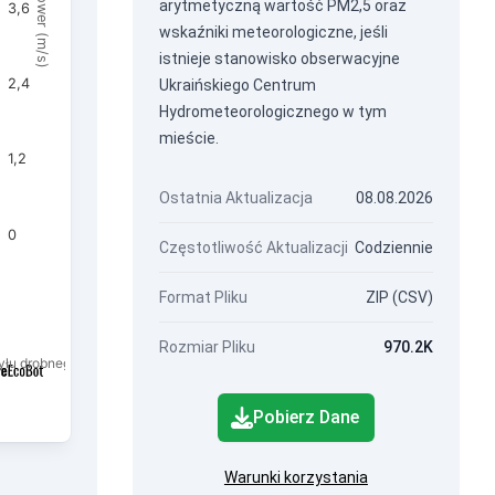
Wind power (m/s)
arytmetyczną wartość PM2,5 oraz
3,6
wskaźniki meteorologiczne, jeśli
istnieje stanowisko obserwacyjne
2,4
Ukraińskiego Centrum
Hydrometeorologicznego w tym
mieście.
1,2
Ostatnia Aktualizacja
08.08.2026
0
Częstotliwość Aktualizacji
Codziennie
Format Pliku
ZIP (CSV)
Rozmiar Pliku
970.2K
łu drobnego frakcji PM2,5.
Pobierz Dane
Warunki korzystania