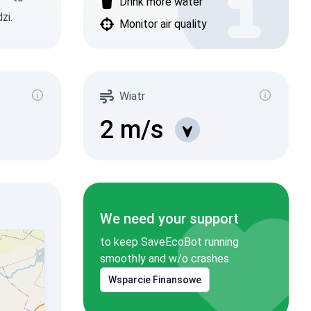
Drink more water
zi.
Monitor air quality
Wiatr
2
m/s
We need your support
to keep SaveEcoBot running
smoothly and w/o crashes
Wsparcie Finansowe