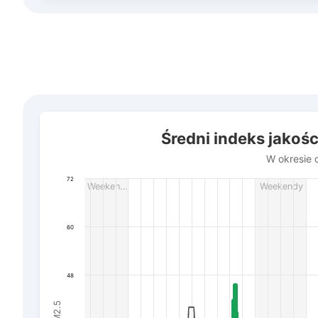
Średni indeks jakości powietrza w miasto Żytomierz
Średni indeks jakoś
Combination chart with 3 data series.
W okresie od 18 lipca do 8 sierpnia 2026
W okresie o
The chart has 1 X axis displaying Data. Data ranges f
72
Weeken…
Weekendy
The chart has 3 Y axes displaying AQI PM2.5, Wind powe
60
48