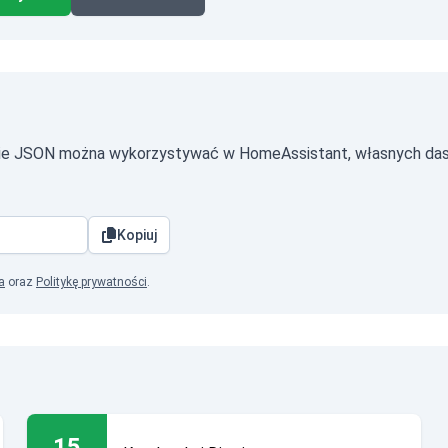
cie JSON można wykorzystywać w HomeAssistant, własnych das
Kopiuj
a
oraz
Politykę prywatności
.
15