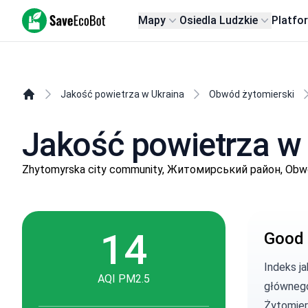
SaveEcoBot
Mapy
Osiedla Ludzkie
Platfo
Jakość powietrza w Ukraina
Obwód żytomierski
Jakość powietrza w
Zhytomyrska city community, Житомирський район, Obwó
14
Good 
Indeks j
AQI PM2.5
głównego
Żytomierz