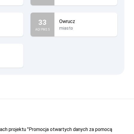
33
Owrucz
miasto
AQI PM2.5
amach projektu "Promocja otwartych danych za pomocą