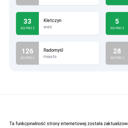
33
5
Kletczyn
wieś
AQI PM2.5
AQI PM2.5
126
28
Radomyśl
miasto
AQI PM2.5
AQI PM2.5
Ta funkcjonalność strony internetowej została zaktualiz