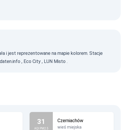
ała i jest reprezentowane na mapie kolorem. Stacje
tdaten.info
,
Eco City
,
LUN Misto
.
31
Czerniachów
wieś miejska
AQI PM2.5