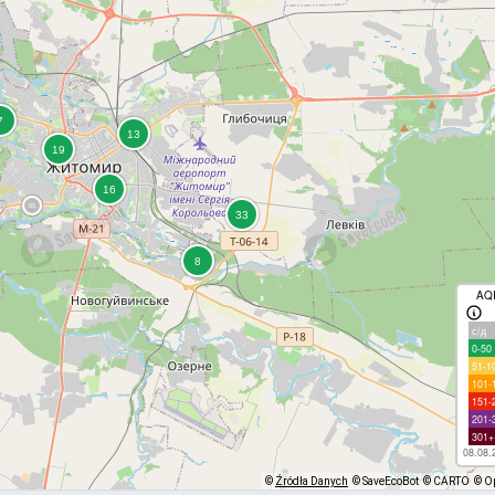
AQ
с/д
0-50
51-1
101-
151-
201-
301+
08.08.
©
Źródła Danych
© SaveEcoBot
© CARTO
© O