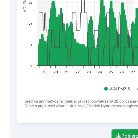
AQI PM2.5
36
24
12
0
19
20
21
22
23
24
25
26
27
AQI PM2.5
Średnia arytmetyczna indeksu jakości powietrza (AQI) obliczan
Dane o prędkości wiatru: Ukraiński Ośrodek Hydrometeorologiczn
End of interactive chart.
Pobier