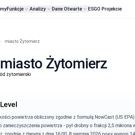
rmy
Funkcje
Analizy
Dane Otwarte
ESG
O Projekcie
miasto Żytomierz
 miasto Żytomierz
d żytomierski
Level
akości powietrza obliczony zgodnie z
formułą NowCast (US EPA)
 zanieczyszczenia powietrza -
pył drobny
o frakcji 2,5 mikrona
, zgodnie z danymi z dnia 16:00, 8 sierpnia 2026 року wynosi 14