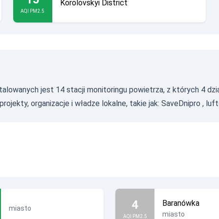
Korolovskyi District
AQI PM2.5
lowanych jest 14 stacji monitoringu powietrza, z których 4 dzi
ojekty, organizacje i władze lokalne, takie jak:
SaveDnipro
,
luf
4
Baranówka
miasto
miasto
AQI PM2.5