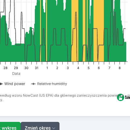
28
29
30
31
1
2
3
4
5
6
7
8
Data
Wind power
Relative humidity
a według wzoru NowCast (US EPA) dla głównego zanieczyszczenia powietrza - py
y.
z wykres
Zmień okres