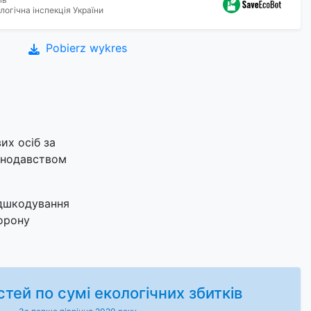
огічна інспекція України
Pobierz wykres
их осіб за
конодавством
ідшкодування
хорону
тей по сумі екологічних збитків