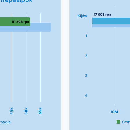
17 905 грн
Kijów
51 306 грн
1
2
3
4
45k
50k
55k
10M
трафів
Стя