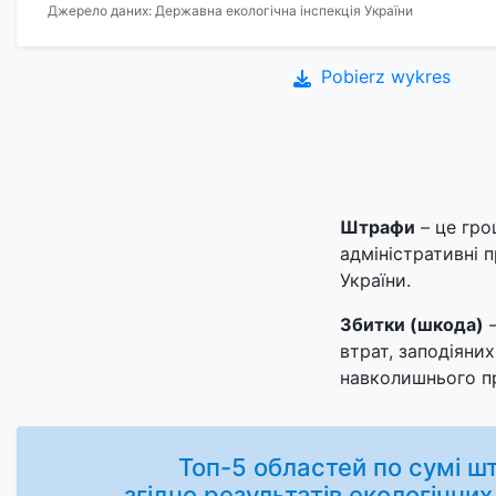
Джерело даних: Державна екологічна інспекція України
Pobierz wykres
Штрафи
– це гро
адміністративні 
України.
Збитки (шкода)
–
втрат, заподіяни
навколишнього п
Топ-5 областей по сумі ш
згідно результатів екологічних