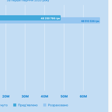
За перше півріччя 2020 року
48 350 786 грн
68 510 536 грн
20M
30M
40M
50M
60M
гнуто
Пред'явлено
Розраховано