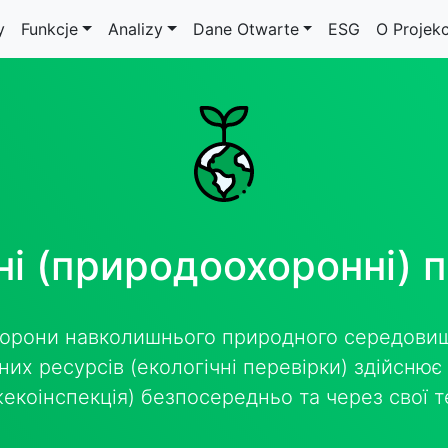
y
Funkcje
Analizy
Dane Otwarte
ESG
O Projekc
ні (природоохоронні) 
орони навколишнього природного середовищ
их ресурсів (екологічні перевірки) здійснює
жекоінспекція) безпосередньо та через свої т