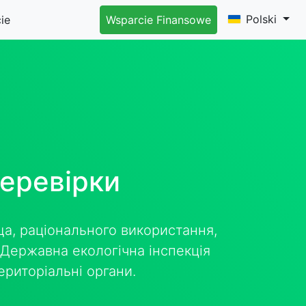
Polski
ie
Wsparcie Finansowe
перевірки
а, раціонального використання,
 Державна екологічна інспекція
ериторіальні органи.