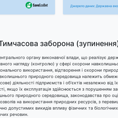
Джерело даних: Державна екол
Тимчасова заборона (зупинення
ентрального органу виконавчої влади, що реалізує держ
вного нагляду (контролю) у сфері охорони навколишнь
онального використання, відтворення і охорони природ
авколишнього природного середовища належить обмеж
ове) діяльності підприємств і об'єктів незалежно від ї
ті, якщо їх експлуатація здійснюється з порушенням з
шнього природного середовища, законодавства про оці
дозволів на використання природних ресурсів, з перев
чно допустимих викидів впливу фізичних та біологічних ф
ючих речовин.