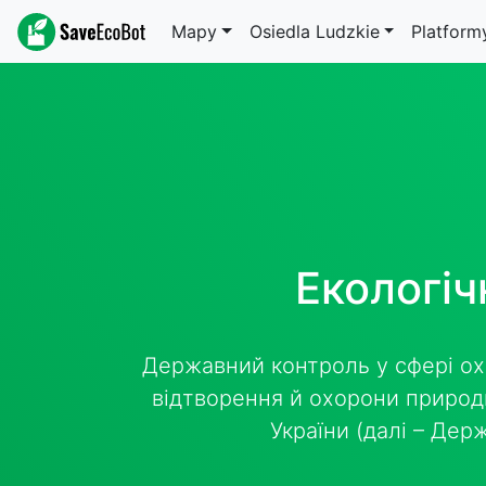
Mapy
Osiedla Ludzkie
Platform
Екологіч
Державний контроль у сфері ох
відтворення й охорони природн
України (далі – Дер