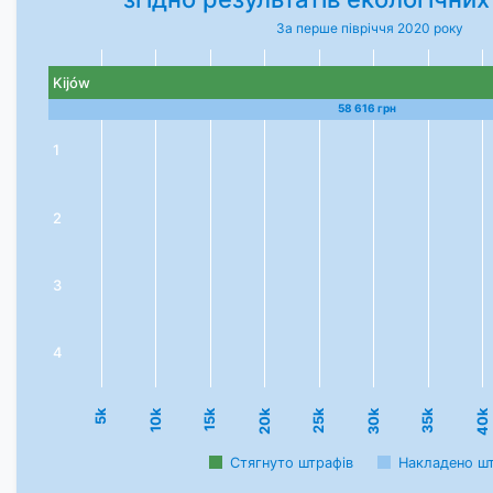
За перше півріччя 2020 року
Kijów
58 616 грн
1
2
3
4
35k
25k
15k
5k
40k
30k
20k
10k
Стягнуто штрафів
Накладено ш