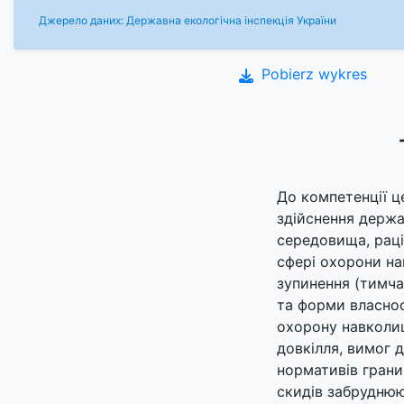
Джерело даних: Державна екологічна інспекція України
Pobierz wykres
До компетенції ц
здійснення держа
середовища, раці
сфері охорони н
зупинення (тимчас
та форми власнос
охорону навколи
довкілля, вимог 
нормативів грани
скидів забрудню