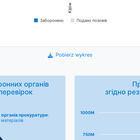
Kijów
Заборонено
Подано позовів
Pobierz wykres
ронних органів
Пр
перевірок
згідно рез
1000M
 органів прокуратури
:
 матеріалів
750M