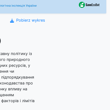
огічна інспекція України
Pobierz wykres
)
авну політику із
ого природного
них ресурсів, у
ення чи
х підпорядкування
аконодавства про
нку впливу на
ищенням
акторів і лімітів