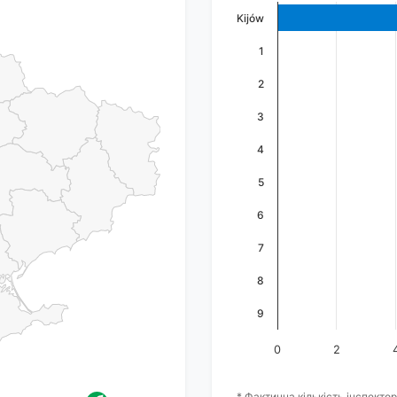
Kijów
1
2
3
4
5
6
7
8
9
0
2
* Фактична кількість інспектор