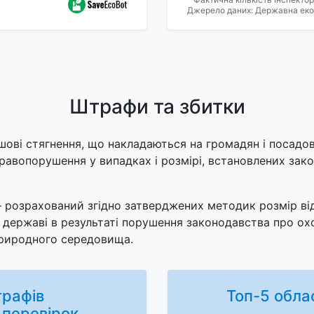
Джерело даних: Державна екол
Штрафи та збитки
шові стягнення, що накладаються на громадян і посадов
правопорушення у випадках і розмірі, встановлених за
 розрахований згідно затверджених методик розмір в
х державі в результаті порушення законодавства про о
риродного середовища.
трафів
Топ-5 облас
 перевірок