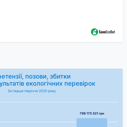
етензії, позови, збитки
ультатів екологічних перевірок
За перше півріччя 2020 року
799 175 521 грн