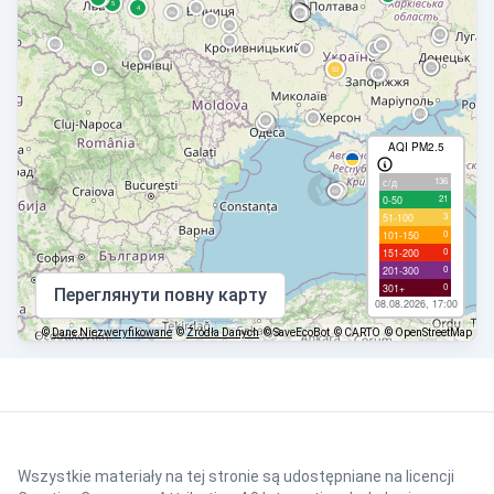
AQI PM2.5
136
с/д
21
0-50
3
51-100
0
101-150
0
151-200
0
201-300
0
301+
Переглянути повну карту
08.08.2026, 17:00
©
Dane Niezweryfikowane
©
Źródła Danych
© SaveEcoBot
© CARTO
© OpenStreetMap
Wszystkie materiały na tej stronie są udostępniane na licencji