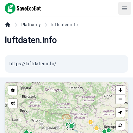
SaveEcoBot
Ope
Platformy
luftdaten.info
luftdaten.info
https://luftdaten.info/
+
−