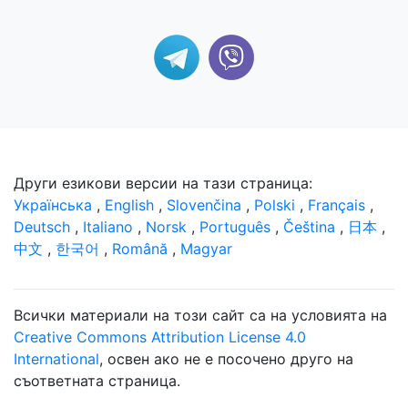
Други езикови версии на тази страница:
Українська
,
English
,
Slovenčina
,
Polski
,
Français
,
Deutsch
,
Italiano
,
Norsk
,
Português
,
Čeština
,
日本
,
中文
,
한국어
,
Română
,
Magyar
Всички материали на този сайт са на условията на
Creative Commons Attribution License 4.0
International
, освен ако не е посочено друго на
съответната страница.