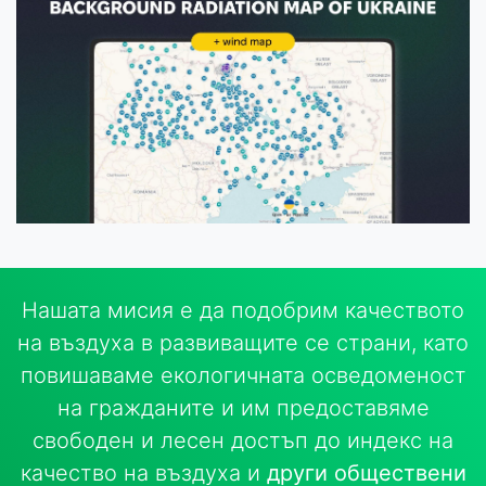
Нашата мисия е да подобрим качеството
на въздуха в развиващите се страни, като
повишаваме екологичната осведоменост
на гражданите и им предоставяме
свободен и лесен достъп до индекс на
качество на въздуха и
други обществени