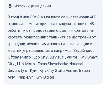
Източници на данни
В град Киев (Kyiv) в момента са инсталирани 400
станции за мониторинг на въздуха, от които 48
работят и са представени с цветни кръгове на
картата. Мониторинг станциите са настроени от
граждани, независими проекти, организации и
местни управления, като например:
SaveDnipro
,
luftdaten.info
,
Eco City
,
AirVisual
,
AirPol
,
Kyiv Smart
City
,
LUN Misto
,
Taras Shevchenko National
University of Kyiv
,
Kyiv City State Administration
,
Airly
,
PurpleAir
,
Kyiv Digital
.