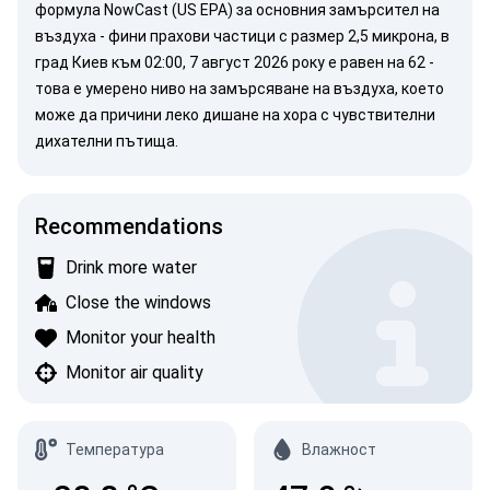
формула NowCast (US EPA)
за основния замърсител на
въздуха -
фини прахови частици
с размер 2,5 микрона, в
град Киев към 02:00, 7 август 2026 року е равен на 62 -
това е умерено ниво на замърсяване на въздуха, което
може да причини леко дишане на хора с чувствителни
дихателни пътища.
Recommendations
Drink more water
Close the windows
Monitor your health
Monitor air quality
Температура
Влажност