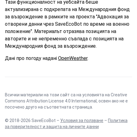
Тази функционалност на уебсайта беше
актуализирана с подкрепата на Международния фонд
за възрождение в рамките на проекта "Адвокация за
отворени данни чрез SaveEcoBot по време на военно
положение". Материалът отразява позицията на
авторите и не непременно съвпада с позицията на
Международния фонд за възрождение.
Дані про погоду надані
OpenWeather
.
Всички материали на този сайт са на условията на
Creative
Commons Attribution License 4.0 International
, освен ако не е
посочено друго на съответната страница.
© 2018-2026 SaveEcoBot –
Условия за ползване
–
Политика
за поверителност и защита на личните данни