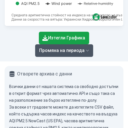
AQI PM2.5
Wind power
Relative humidity
Средната аритметична стойност на индекса на качеството на въздух
Данни за скоростта на вятъра: Украински Хидрометеорологичен Цен
End of interactive chart.
Изтегли Графика
Промяна на периода
Отворете архива с данни
Всички данни от нашата система са свободно достъпни
в открит формат чрез
автоматично API
и също така са
на разположение за бързо изтегляне по-долу.
За всеки от градовете можете да изтеглите CSV файл,
който съдържа часов индекс на качеството на въздуха
AQI PM2.5 NowCast (US EPA), часова аритметична
средна стойност на PM2.5, както и метеорологични