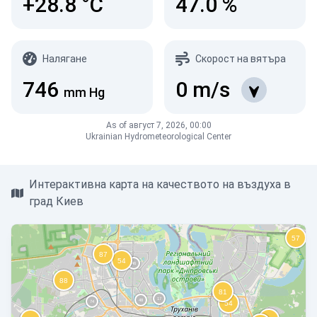
+28.8
°C
47.0
%
Налягане
Скорост на вятъра
746
0
m/s
mm Hg
As of август 7, 2026, 00:00
Ukrainian Hydrometeorological Center
Интерактивна карта на качеството на въздуха в
град Киев