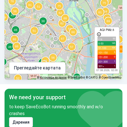
AQI PM2.5
93
с/д
145
0-50
104
51-100
5
101-150
0
151-200
1
201-300
1
301+
Прегледайте картата
07.08.2026, 02:00
©
Източници на данни
© SaveEcoBot
© CARTO
© OpenStreetMap
We need your support
to keep SaveEcoBot running smoothly and w/o
crashes
Дарения