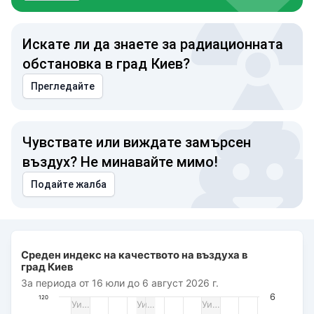
Искате ли да знаете за радиационната
обстановка в град Киев?
Прегледайте
Чувствате или виждате замърсен
въздух? Не минавайте мимо!
Подайте жалба
Среден индекс на качеството на въздуха в град Киев
Среден индекс на качеството на въздуха в
Combination chart with 3 data series.
град Киев
За периода от 16 юли до 6 август 2026 г.
За периода от 16 юли до 6 август 2026 г.
The chart has 1 X axis displaying Дата. Data ranges from 2
6
120
Уи…
Уи…
Уи…
The chart has 3 Y axes displaying AQI PM2.5, Wind power (m/s