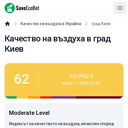
SaveEcoBot
Ope
Качество на въздуха в Украйна
град Киев
Качество на въздуха в град
Киев
62
AQI PM2.5
август 7, 2026, 02:00
Moderate Level
Индексът на качеството на въздуха, изчислен според