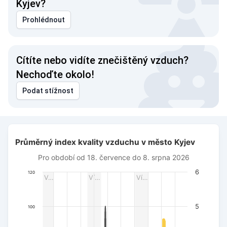
Kyjev?
Prohlédnout
Cítíte nebo vidíte znečištěný vzduch?
Nechoďte okolo!
Podat stížnost
Průměrný index kvality vzduchu v město Kyjev
Průměrný index kvality vzduchu v město Kyjev
Combination chart with 3 data series.
Pro období od 18. července do 8. srpna 2026
Pro období od 18. července do 8. srpna 2026
The chart has 1 X axis displaying Datum. Data ranges from 
6
120
V…
Ví…
Ví…
The chart has 3 Y axes displaying AQI PM2.5, Wind power (m/s
5
100