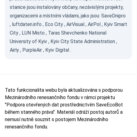
stanice jsou instalovány občany, nezávislými projekty,
organizacemi a místními vládami, jako jsou:
SaveDnipro
,
luftdaten.info
,
Eco City
,
AirVisual
,
AirPol
,
Kyiv Smart
City
,
LUN Misto
,
Taras Shevchenko National
University of Kyiv
,
Kyiv City State Administration
,
Airly
,
PurpleAir
,
Kyiv Digital
.
Tato funkcionalita webu byla aktualizována s podporou
Mezinárodního renesančního fondu v rámci projektu
"Podpora otevřených dat prostřednictvím SaveEcoBot
během stanného práva". Materiál odráží postoj autorů a
nemusí nutně souznit s postojem Mezinárodního
renesančního fondu.