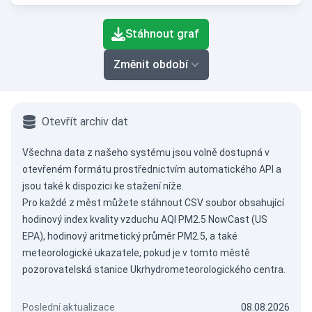
End of interactive chart.
Stáhnout graf
Změnit období
Otevřít archiv dat
Všechna data z našeho systému jsou volně dostupná v
otevřeném formátu prostřednictvím
automatického API
a
jsou také k dispozici ke stažení níže.
Pro každé z měst můžete stáhnout CSV soubor obsahující
hodinový index kvality vzduchu AQI PM2.5 NowCast (US
EPA), hodinový aritmetický průměr PM2.5, a také
meteorologické ukazatele, pokud je v tomto městě
pozorovatelská stanice Ukrhydrometeorologického centra.
Poslední aktualizace
08.08.2026