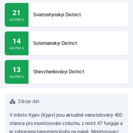
21
Sviatoshynskyi District
AQI PM2.5
14
Solomianskyi District
AQI PM2.5
13
Shevchenkivskyi District
AQI PM2.5
Zdroje dat
V město Kyjev (Kyjev) jsou aktuálně nainstalovány 400
stanice pro monitorování vzduchu, z nichž 47 funguje a
je zobrazena barevnými kruhy na mapě. Monitorovací