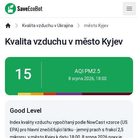
SaveEcoBot
Ope
Kvalita vzduchu v Ukrajina
město Kyjev
Kvalita vzduchu v město Kyjev
15
AQI PM2.5
8 srpna 2026, 18:00
Good Level
Index kvality vzduchu vypočítaný podle
NowCast vzorce (US
EPA)
pro hlavní znečišťující látku - jemný prach s frakcí 2,5
mikronu, v město Kyjev k datu 18:00, 8 srpna 2026 року je