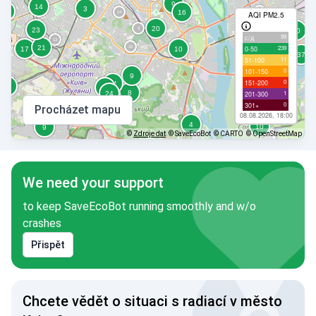
AQI PM2.5
99
с/д
239
0-50
11
51-100
0
101-150
0
151-200
1
201-300
0
301+
Procházet mapu
08.08.2026, 18:00
©
Zdroje dat
© SaveEcoBot
© CARTO
© OpenStreetMap
We need your support
to keep SaveEcoBot running smoothly and w/o
crashes
Přispět
Chcete vědět o situaci s radiací v město