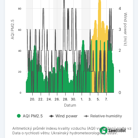
4
80
Wind power (m/s)
AQI PM2.5
3
60
2
40
1
20
0
0
20.
22.
24.
26.
28.
30.
1.
3.
5.
7.
Datum
AQI PM2.5
Wind power
Relative humidity
Aritmetický průměr indexu kvality vzduchu (AQI) vypočítaný podle vzorc
Data o rychlosti větru: Ukrainský hydrometeorologický ústav.