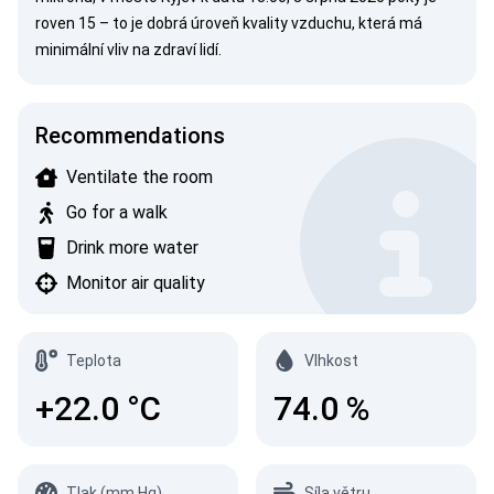
roven 15 – to je dobrá úroveň kvality vzduchu, která má
minimální vliv na zdraví lidí.
Recommendations
Ventilate the room
Go for a walk
Drink more water
Monitor air quality
Teplota
Vlhkost
+22.0
°C
74.0
%
Tlak (mm Hg)
Síla větru