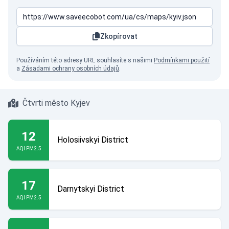
Zkopírovat
Používáním této adresy URL souhlasíte s našimi
Podmínkami použití
a
Zásadami ochrany osobních údajů
.
Čtvrti město Kyjev
12
Holosiivskyi District
AQI PM2.5
17
Darnytskyi District
AQI PM2.5