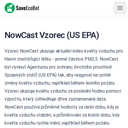
SaveEcoBot
Ope
NowCast Vzorec (US EPA)
Vzorec NowCast ukazuje aktuální index kvality vzduchu pro
hlavní znečišťující látku - jemné částice PM2,5. NowCast
byl vyvinut Agenturou pro ochranu životního prostředí
Spojených států (
US EPA
) tak, aby reagoval na rychlé
změny kvality vzduchu, například během lesního požáru.
Vzorec ukazuje kvalitu vzduchu za poslední hodinu pomocí
výpočtu, který zohledňuje dříve zaznamenaná data.
NowCast používá průměrné hodnoty za delší dobu, kdy je
kvalita vzduchu stabilní, a průměrování za kratší dobu, kdy
kvalita vzduchu rychle mění, například během požáru.