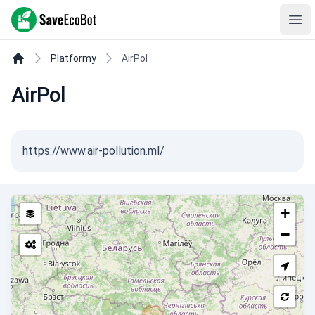
SaveEcoBot
Ope
Platformy
AirPol
AirPol
https://www.air-pollution.ml/
+
−