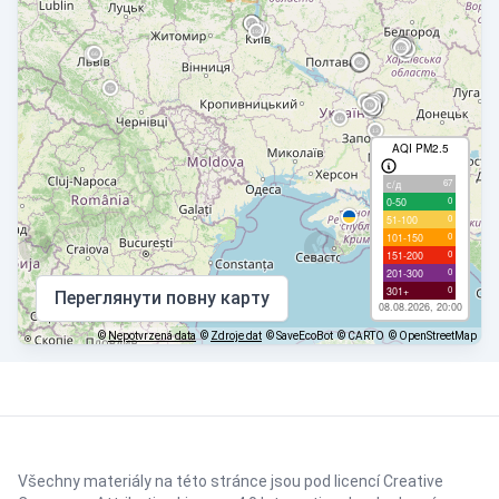
AQI PM2.5
67
с/д
0
0-50
0
51-100
0
101-150
0
151-200
0
201-300
0
301+
Переглянути повну карту
08.08.2026, 20:00
©
Nepotvrzená data
©
Zdroje dat
© SaveEcoBot
© CARTO
© OpenStreetMap
Všechny materiály na této stránce jsou pod licencí
Creative