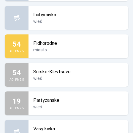
Liubymivka
wieś
54
Pidhorodne
miasto
AQI PM2.5
54
Sursko-Klevtseve
wieś
AQI PM2.5
19
Partyzanske
wieś
AQI PM2.5
Vasylkivka