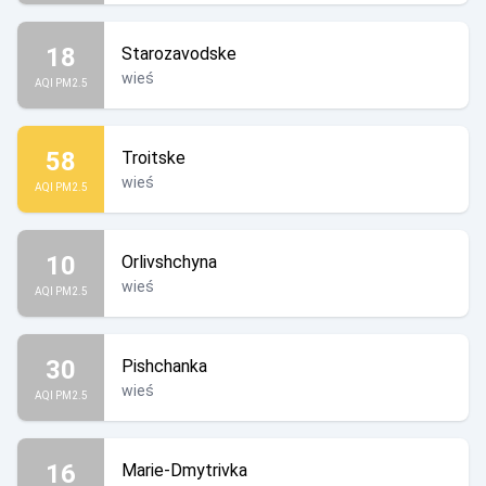
18
Starozavodske
wieś
AQI PM2.5
58
Troitske
wieś
AQI PM2.5
10
Orlivshchyna
wieś
AQI PM2.5
30
Pishchanka
wieś
AQI PM2.5
16
Marie-Dmytrivka