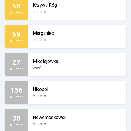
58
Krzywy Róg
miasto
AQI PM2.5
69
Marganiec
miasto
AQI PM2.5
27
Mikołajówka
wieś
AQI PM2.5
156
Nikopol
miasto
AQI PM2.5
30
Nowomoskowsk
miasto
AQI PM2.5