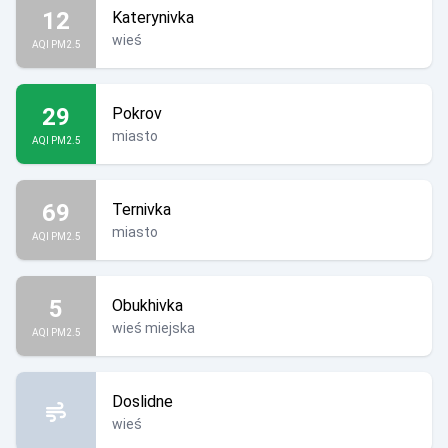
12
Katerynivka
wieś
AQI PM2.5
29
Pokrov
miasto
AQI PM2.5
69
Ternivka
miasto
AQI PM2.5
5
Obukhivka
wieś miejska
AQI PM2.5
Doslidne
wieś