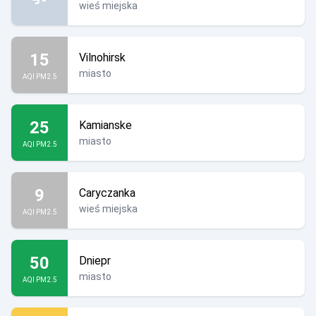
wieś miejska
15
Vilnohirsk
miasto
AQI PM2.5
25
Kamianske
miasto
AQI PM2.5
9
Caryczanka
wieś miejska
AQI PM2.5
50
Dniepr
miasto
AQI PM2.5