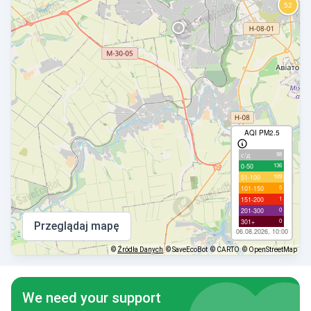
AQI PM2.5
98
с/д
136
0-50
109
51-100
5
101-150
1
151-200
0
201-300
0
301+
Przeglądaj mapę
06.08.2026, 10:00
©
Źródła Danych
© SaveEcoBot
© CARTO
© OpenStreetMap
We need your support