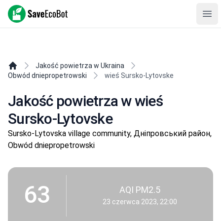
SaveEcoBot
Ope
Jakość powietrza w Ukraina
Obwód dniepropetrowski
wieś Sursko-Lytovske
Jakość powietrza w wieś
Sursko-Lytovske
Sursko-Lytovska village community, Дніпровський район,
Obwód dniepropetrowski
63
AQI PM2.5
23 czerwca 2023, 22:00