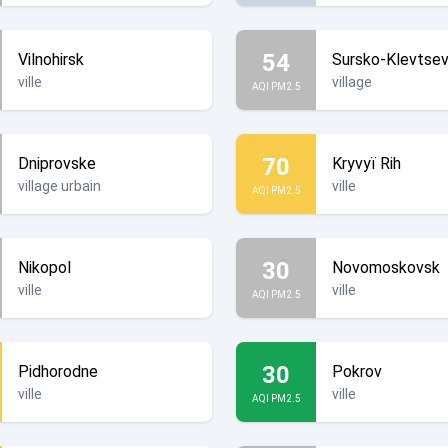
54
Vilnohirsk
Sursko-Klevtse
ville
village
AQI PM2.5
70
Dniprovske
Kryvyï Rih
village urbain
ville
AQI PM2.5
30
Nikopol
Novomoskovsk
ville
ville
AQI PM2.5
30
Pidhorodne
Pokrov
ville
ville
AQI PM2.5