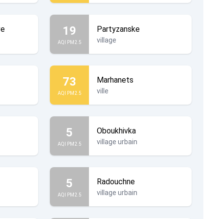
19
ve
Partyzanske
village
AQI PM2.5
73
Marhanets
ville
AQI PM2.5
5
Oboukhivka
village urbain
AQI PM2.5
5
Radouchne
village urbain
AQI PM2.5