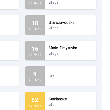
village
AQI PM2.5
18
Starozavodske
village
AQI PM2.5
16
Marie-Dmytrivka
village
AQI PM2.5
9
ville
AQI PM2.5
52
Kamianske
ville
AQI PM2.5