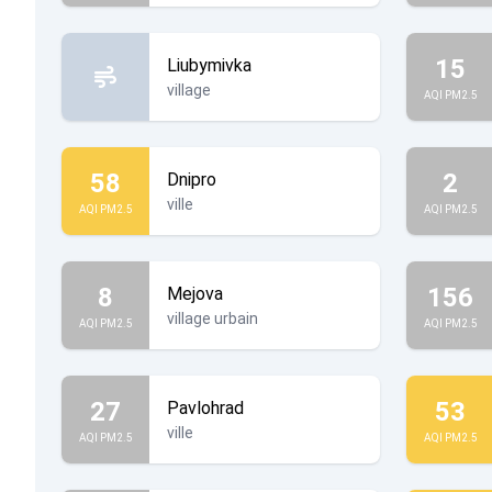
15
Liubymivka
village
AQI PM2.5
58
2
Dnipro
ville
AQI PM2.5
AQI PM2.5
8
156
Mejova
village urbain
AQI PM2.5
AQI PM2.5
27
53
Pavlohrad
ville
AQI PM2.5
AQI PM2.5