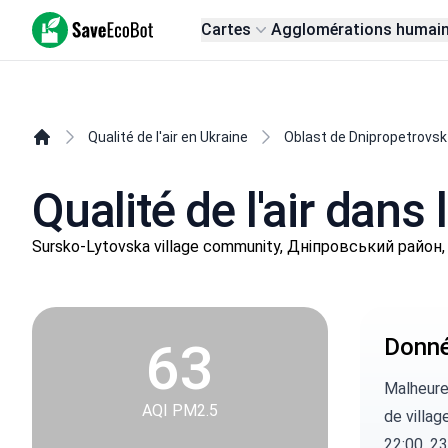
SaveEcoBot
Cartes
Agglomérations humai
Qualité de l'air en Ukraine
Oblast de Dnipropetrovsk
Qualité de l'air dans 
Sursko-Lytovska village community, Дніпровський район,
63
Donnée
Malheure
AQI PM2.5
de villag
22:00, 23