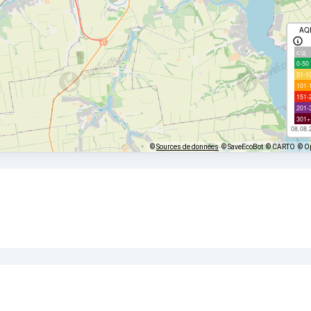
AQ
с/д
0-50
51-1
101-
151-
201-
301+
08.08.
©
Sources de données
© SaveEcoBot
© CARTO
© O