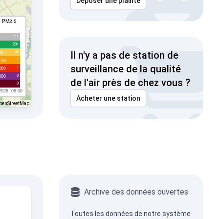
Déposer une plainte
I PM2.5
111
201
36
00
Il n'y a pas de station de
1
150
surveillance de la qualité
1
200
0
300
de l'air près de chez vous ?
0
2026, 06:00
Acheter une station
penStreetMap
Archive des données ouvertes
Toutes les données de notre système