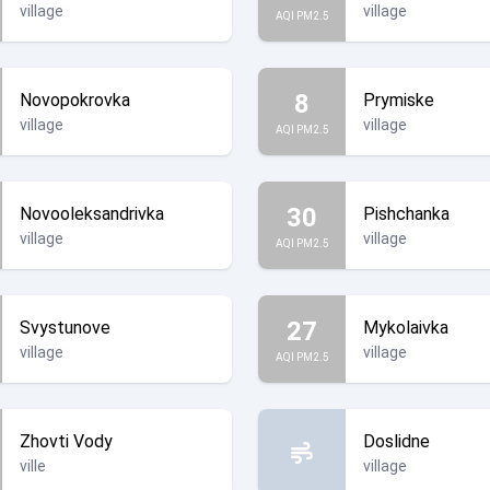
village
village
AQI PM2.5
8
Novopokrovka
Prymiske
village
village
AQI PM2.5
30
Novooleksandrivka
Pishchanka
village
village
AQI PM2.5
27
Svystunove
Mykolaivka
village
village
AQI PM2.5
Zhovti Vody
Doslidne
ville
village