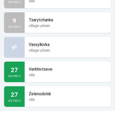
ville
AQI PM2.5
9
Tsarytchanka
village urbain
AQI PM2.5
Vassylkivka
village urbain
27
Verkhivtseve
ville
AQI PM2.5
27
Zelenodolsk
ville
AQI PM2.5