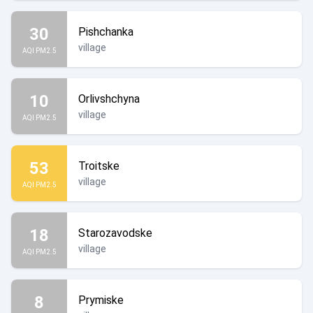
30
Pishchanka
village
AQI PM2.5
10
Orlivshchyna
village
AQI PM2.5
53
Troitske
village
AQI PM2.5
18
Starozavodske
village
AQI PM2.5
8
Prymiske