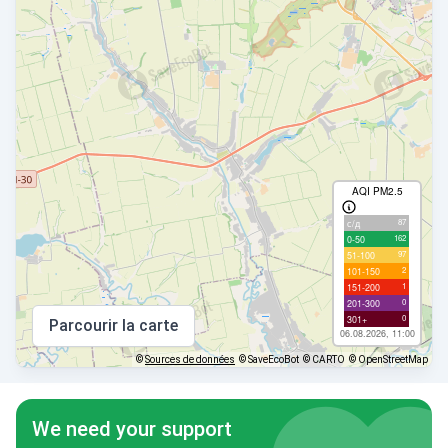
AQI PM2.5
87
с/д
162
0-50
97
51-100
2
101-150
1
151-200
0
201-300
0
301+
Parcourir la carte
06.08.2026, 11:00
©
Sources de données
© SaveEcoBot
© CARTO
© OpenStreetMap
We need your support