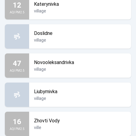
12
Katerynivka
village
AQI PM2.5
Doslidne
village
47
Novooleksandrivka
village
AQI PM2.5
Liubymivka
village
16
Zhovti Vody
ville
AQI PM2.5