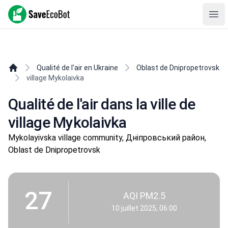
SaveEcoBot
Ope
Qualité de l'air en Ukraine
Oblast de Dnipropetrovsk
village Mykolaivka
Qualité de l'air dans la ville de
village Mykolaivka
Mykolayivska village community, Дніпровський район,
Oblast de Dnipropetrovsk
27
AQI PM2.5
10 juillet 2025, 06:00