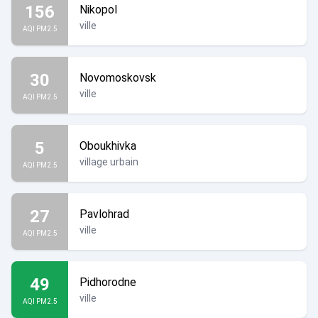
156
Nikopol
ville
AQI PM2.5
30
Novomoskovsk
ville
AQI PM2.5
5
Oboukhivka
village urbain
AQI PM2.5
27
Pavlohrad
ville
AQI PM2.5
49
Pidhorodne
ville
AQI PM2.5