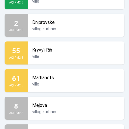
ville
AQI PM2.5
2
Dniprovske
village urbain
AQI PM2.5
55
Kryvyï Rih
ville
AQI PM2.5
61
Marhanets
ville
AQI PM2.5
8
Mejova
village urbain
AQI PM2.5