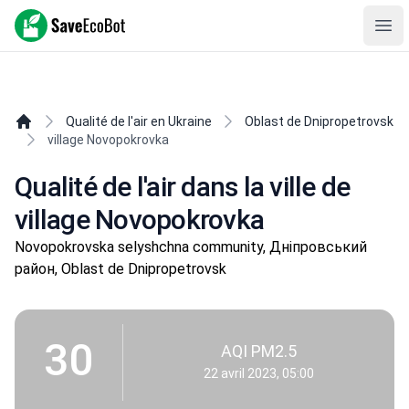
SaveEcoBot
Ope
Qualité de l'air en Ukraine
Oblast de Dnipropetrovsk
village Novopokrovka
Qualité de l'air dans la ville de
village Novopokrovka
Novopokrovska selyshchna community, Дніпровський
район, Oblast de Dnipropetrovsk
30
AQI PM2.5
22 avril 2023, 05:00