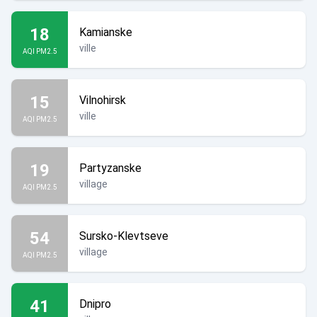
18
Kamianske
ville
AQI PM2.5
15
Vilnohirsk
ville
AQI PM2.5
19
Partyzanske
village
AQI PM2.5
54
Sursko-Klevtseve
village
AQI PM2.5
41
Dnipro