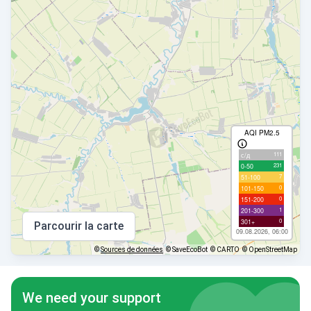
AQI PM2.5
111
с/д
231
0-50
7
51-100
0
101-150
0
151-200
1
201-300
0
301+
Parcourir la carte
09.08.2026, 06:00
©
Sources de données
© SaveEcoBot
© CARTO
© OpenStreetMap
We need your support