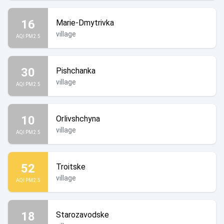
16
Marie-Dmytrivka
village
AQI PM2.5
30
Pishchanka
village
AQI PM2.5
10
Orlivshchyna
village
AQI PM2.5
52
Troitske
village
AQI PM2.5
18
Starozavodske