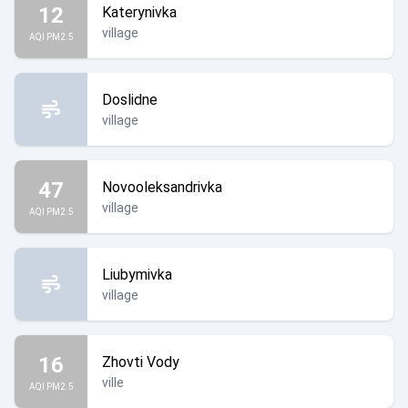
12
Katerynivka
village
AQI PM2.5
Doslidne
village
47
Novooleksandrivka
village
AQI PM2.5
Liubymivka
village
16
Zhovti Vody
ville
AQI PM2.5