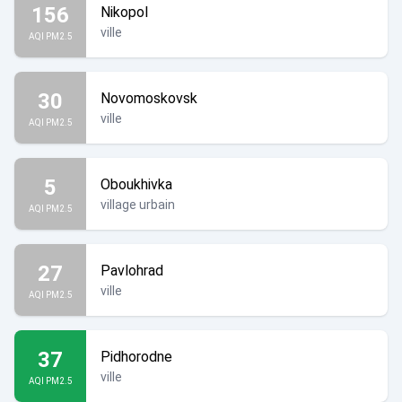
156
Nikopol
ville
AQI PM2.5
30
Novomoskovsk
ville
AQI PM2.5
5
Oboukhivka
village urbain
AQI PM2.5
27
Pavlohrad
ville
AQI PM2.5
37
Pidhorodne
ville
AQI PM2.5