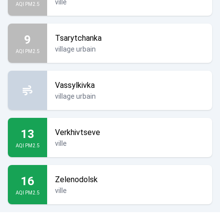
ville
AQI PM2.5
9
Tsarytchanka
village urbain
AQI PM2.5
Vassylkivka
village urbain
13
Verkhivtseve
ville
AQI PM2.5
16
Zelenodolsk
ville
AQI PM2.5