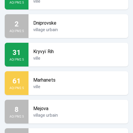
ville
AQI PM2.5
2
Dniprovske
village urbain
AQI PM2.5
31
Kryvyï Rih
ville
AQI PM2.5
61
Marhanets
ville
AQI PM2.5
8
Mejova
village urbain
AQI PM2.5