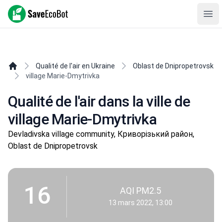
SaveEcoBot
Ope
Qualité de l'air en Ukraine
Oblast de Dnipropetrovsk
village Marie-Dmytrivka
Qualité de l'air dans la ville de
village Marie-Dmytrivka
Devladivska village community, Криворізький район,
Oblast de Dnipropetrovsk
16
AQI PM2.5
13 mars 2022, 13:00