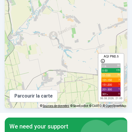
AQI PM2.5
93
с/д
172
0-50
79
51-100
3
101-150
1
151-200
1
201-300
0
301+
Parcourir la carte
06.08.2026, 21:00
©
Sources de données
© SaveEcoBot
© CARTO
© OpenStreetMap
We need your support