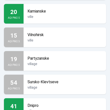
20
Kamianske
ville
AQI PM2.5
15
Vilnohirsk
ville
AQI PM2.5
19
Partyzanske
village
AQI PM2.5
54
Sursko-Klevtseve
village
AQI PM2.5
41
Dnipro