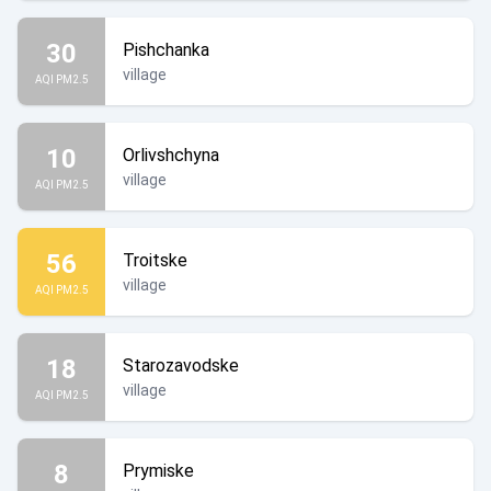
30
Pishchanka
village
AQI PM2.5
10
Orlivshchyna
village
AQI PM2.5
56
Troitske
village
AQI PM2.5
18
Starozavodske
village
AQI PM2.5
8
Prymiske