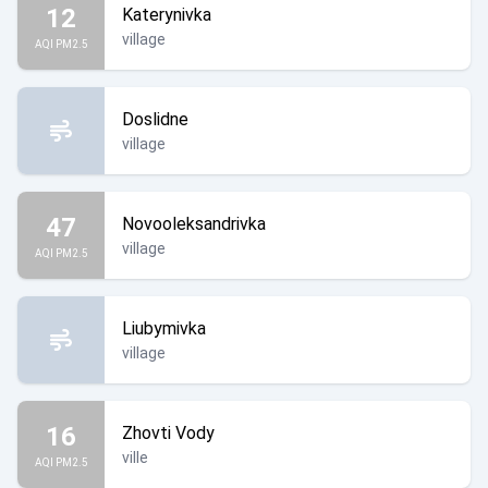
12
Katerynivka
village
AQI PM2.5
Doslidne
village
47
Novooleksandrivka
village
AQI PM2.5
Liubymivka
village
16
Zhovti Vody
ville
AQI PM2.5