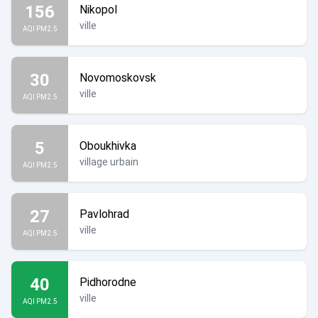
156
Nikopol
ville
AQI PM2.5
30
Novomoskovsk
ville
AQI PM2.5
5
Oboukhivka
village urbain
AQI PM2.5
27
Pavlohrad
ville
AQI PM2.5
40
Pidhorodne
ville
AQI PM2.5