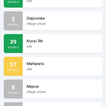
ville
AQI PM2.5
2
Dniprovske
village urbain
AQI PM2.5
39
Kryvyï Rih
ville
AQI PM2.5
57
Marhanets
ville
AQI PM2.5
8
Mejova
village urbain
AQI PM2.5