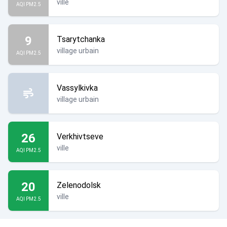
ville
AQI PM2.5
9
Tsarytchanka
village urbain
AQI PM2.5
Vassylkivka
village urbain
26
Verkhivtseve
ville
AQI PM2.5
20
Zelenodolsk
ville
AQI PM2.5