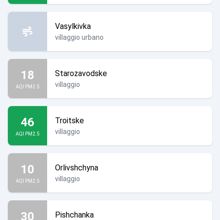
Vasylkivka
villaggio urbano
18
Starozavodske
villaggio
AQI PM2.5
46
Troitske
villaggio
AQI PM2.5
10
Orlivshchyna
villaggio
AQI PM2.5
30
Pishchanka