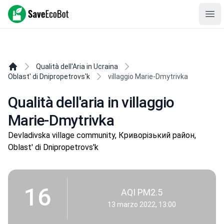
SaveEcoBot
Ope
Qualità dell'Aria in Ucraina
Oblast' di Dnipropetrovs'k
villaggio Marie-Dmytrivka
Qualità dell'aria in villaggio
Marie-Dmytrivka
Devladivska village community, Криворізький район,
Oblast' di Dnipropetrovs'k
16
AQI PM2.5
13 marzo 2022, 13:00