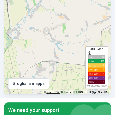
AQI PM2.5
97
с/д
235
0-50
18
51-100
0
101-150
0
151-200
0
201-300
0
301+
Sfoglia la mappa
08.08.2026, 15:00
©
Fonti di Dati
© SaveEcoBot
© CARTO
© OpenStreetMap
We need your support