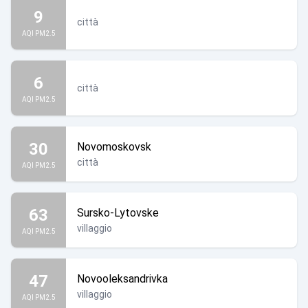
9
città
AQI PM2.5
6
città
AQI PM2.5
30
Novomoskovsk
città
AQI PM2.5
63
Sursko-Lytovske
villaggio
AQI PM2.5
47
Novooleksandrivka
villaggio
AQI PM2.5