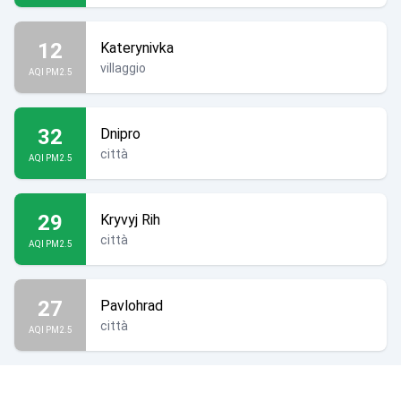
12
Katerynivka
villaggio
AQI PM2.5
32
Dnipro
città
AQI PM2.5
29
Kryvyj Rih
città
AQI PM2.5
27
Pavlohrad
città
AQI PM2.5