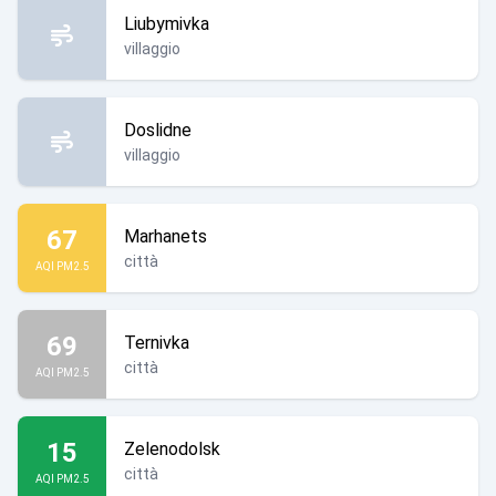
Liubymivka
villaggio
Doslidne
villaggio
67
Marhanets
città
AQI PM2.5
69
Ternivka
città
AQI PM2.5
15
Zelenodolsk
città
AQI PM2.5