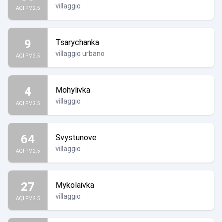
villaggio
AQI PM2.5
9
Tsarychanka
villaggio urbano
AQI PM2.5
4
Mohylivka
villaggio
AQI PM2.5
64
Svystunove
villaggio
AQI PM2.5
27
Mykolaivka
villaggio
AQI PM2.5