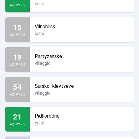
città
AQI PM2.5
15
Vilnohirsk
città
AQI PM2.5
19
Partyzanske
villaggio
AQI PM2.5
54
Sursko-Klevtseve
villaggio
AQI PM2.5
21
Pidhorodne
città
AQI PM2.5