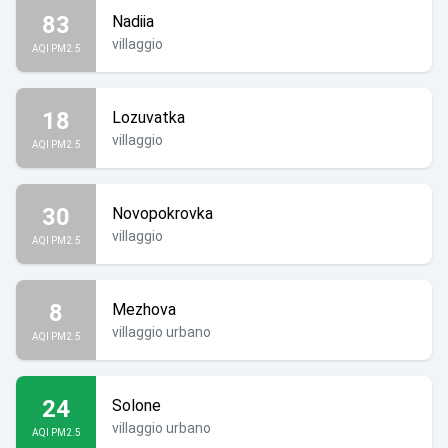
83
Nadiia
villaggio
AQI PM2.5
18
Lozuvatka
villaggio
AQI PM2.5
30
Novopokrovka
villaggio
AQI PM2.5
8
Mezhova
villaggio urbano
AQI PM2.5
24
Solone
villaggio urbano
AQI PM2.5