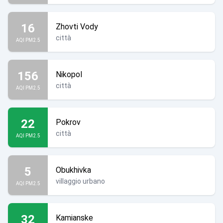
16
Zhovti Vody
città
AQI PM2.5
156
Nikopol
città
AQI PM2.5
22
Pokrov
città
AQI PM2.5
5
Obukhivka
villaggio urbano
AQI PM2.5
32
Kamianske