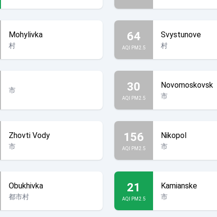
64
Mohylivka
Svystunove
村
村
AQI PM2.5
30
Novomoskovsk
市
市
AQI PM2.5
156
Zhovti Vody
Nikopol
市
市
AQI PM2.5
21
Obukhivka
Kamianske
都市村
市
AQI PM2.5