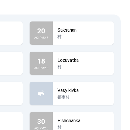
20
Saksahan
村
AQI PM2.5
18
Lozuvatka
村
AQI PM2.5
Vasylkivka
都市村
30
Pishchanka
村
AQI PM2.5