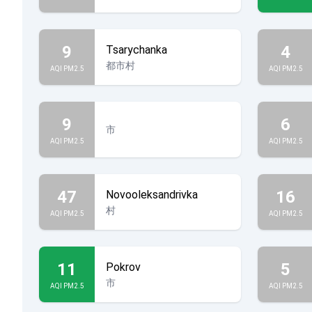
9
4
Tsarychanka
都市村
AQI PM2.5
AQI PM2.5
9
6
市
AQI PM2.5
AQI PM2.5
47
16
Novooleksandrivka
村
AQI PM2.5
AQI PM2.5
11
5
Pokrov
市
AQI PM2.5
AQI PM2.5