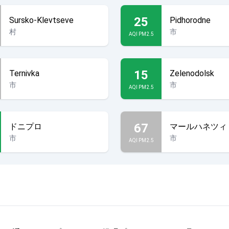
25
Sursko-Klevtseve
Pidhorodne
村
市
AQI PM2.5
15
Ternivka
Zelenodolsk
市
市
AQI PM2.5
67
ドニプロ
マールハネツィ
市
市
AQI PM2.5