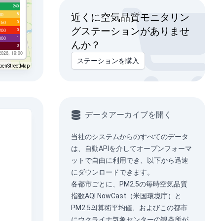
240
8
00
近くに空気品質モニタリン
0
150
グステーションがありませ
0
200
1
300
んか？
0
2026, 19:00
ステーションを購入
penStreetMap
データアーカイブを開く
当社のシステムからのすべてのデータ
は、
自動API
を介してオープンフォーマ
ットで自由に利用でき、以下から迅速
にダウンロードできます。
各都市ごとに、PM2.5の毎時空気品質
指数AQI NowCast（米国環境庁）と
PM2.5의算術平均値、およびこの都市
にウクライナ気象センターの観측所が