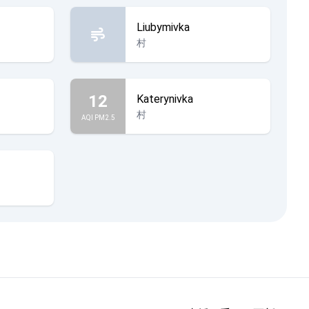
Liubymivka
村
12
Katerynivka
村
AQI PM2.5