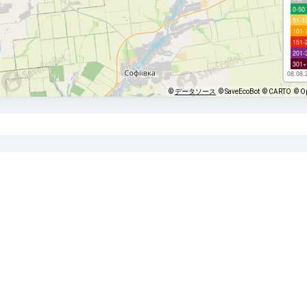
0-50
51-1
101-
151-
201-
301+
08.08.
©
データソース
© SaveEcoBot
© CARTO
© O