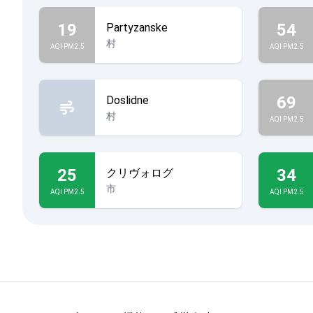
19
54
Partyzanske
村
AQI PM2.5
AQI PM2.5
69
Doslidne
村
AQI PM2.5
25
34
クリヴォログ
市
AQI PM2.5
AQI PM2.5