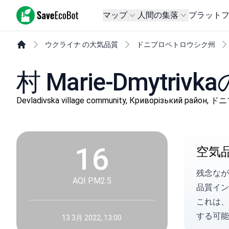
SaveEcoBot
マップ
人間の集落
プラット
ウクライナ の大気品質
ドニプロペトロウシク州
村 Marie-Dmytri
Devladivska village community, Криворізький ра
16
空気
残念なが
AQI PM2.5
品質イン
これは、
する可能
13 3月 2022, 13:00