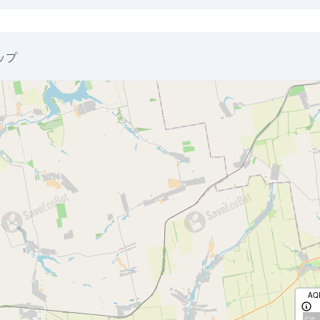
ップ
AQ
с/д