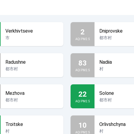
2
Verkhivtseve
Dniprovske
市
都市村
AQI PM2.5
83
Radushne
Nadiia
都市村
村
AQI PM2.5
22
Mezhova
Solone
都市村
都市村
AQI PM2.5
10
Troitske
Orlivshchyna
村
村
AQI PM2.5