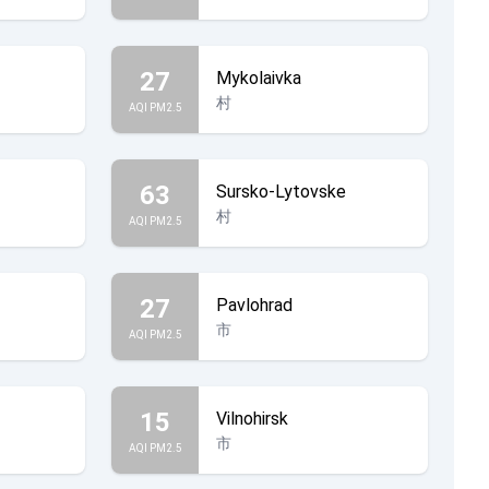
27
Mykolaivka
村
AQI PM2.5
63
Sursko-Lytovske
村
AQI PM2.5
27
Pavlohrad
市
AQI PM2.5
15
Vilnohirsk
市
AQI PM2.5