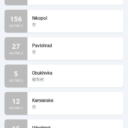
156
Nikopol
市
AQI PM2.5
27
Pavlohrad
市
AQI PM2.5
5
Obukhivka
都市村
AQI PM2.5
12
Kamianske
市
AQI PM2.5
Vilnohirsk