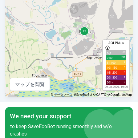
AQI PM2.5
108
с/д
237
0-50
4
51-100
0
101-150
0
151-200
1
201-300
0
301+
マップを閲覧
09.08.2026, 19:00
©
データソース
© SaveEcoBot
© CARTO
© OpenStreetMap
We need your support
to keep SaveEcoBot running smoothly and w/o
crashes