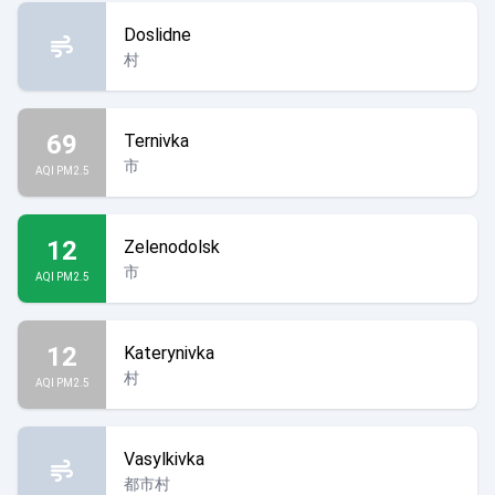
Doslidne
村
69
Ternivka
市
AQI PM2.5
12
Zelenodolsk
市
AQI PM2.5
12
Katerynivka
村
AQI PM2.5
Vasylkivka
都市村