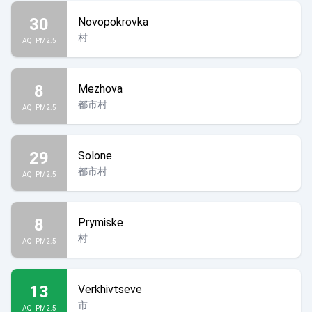
30
Novopokrovka
村
AQI PM2.5
8
Mezhova
都市村
AQI PM2.5
29
Solone
都市村
AQI PM2.5
8
Prymiske
村
AQI PM2.5
13
Verkhivtseve
市
AQI PM2.5