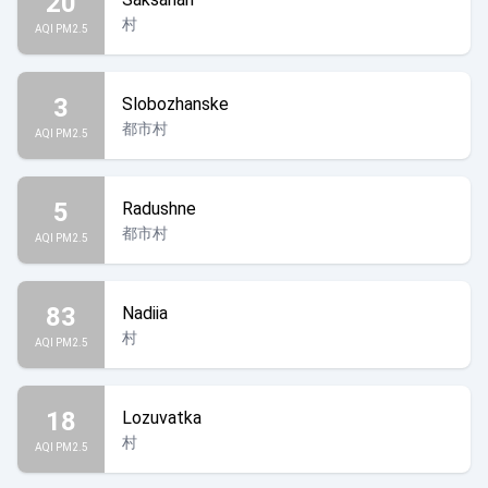
20
村
AQI PM2.5
3
Slobozhanske
都市村
AQI PM2.5
5
Radushne
都市村
AQI PM2.5
83
Nadiia
村
AQI PM2.5
18
Lozuvatka
村
AQI PM2.5