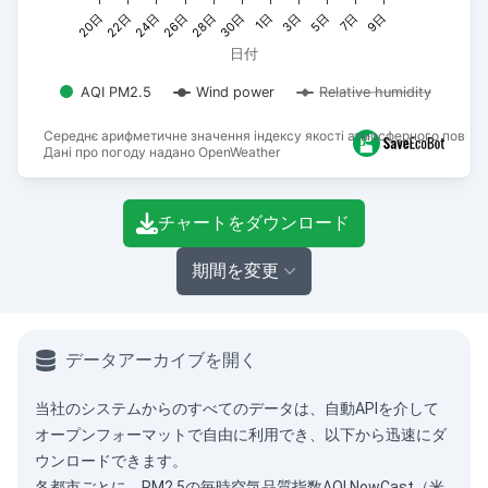
7日
1日
26日
20日
5日
30日
24日
9日
3日
28日
22日
日付
AQI PM2.5
Wind power
Relative humidity
Середнє арифметичне значення індексу якості атмосферного повітря
Дані про погоду надано OpenWeather
End of interactive chart.
チャートをダウンロード
期間を変更
データアーカイブを開く
当社のシステムからのすべてのデータは、
自動API
を介して
オープンフォーマットで自由に利用でき、以下から迅速にダ
ウンロードできます。
各都市ごとに、PM2.5の毎時空気品質指数AQI NowCast（米