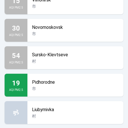
15
市
AQI PM2.5
30
Novomoskovsk
市
AQI PM2.5
54
Sursko-Klevtseve
村
AQI PM2.5
19
Pidhorodne
市
AQI PM2.5
Liubymivka
村