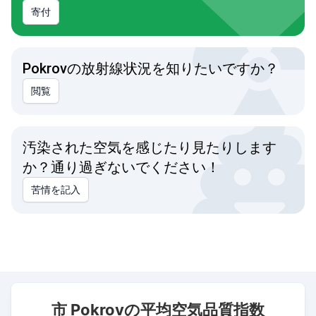
寄付
Pokrovの放射線状況を知りたいですか？
閲覧
汚染された空気を感じたり見たりします
か？通り過ぎないでください！
苦情を記入
市 Pokrovの平均空気品質指数
市 Pokrovの平均空気品質指数
Combination chart with 3 data series.