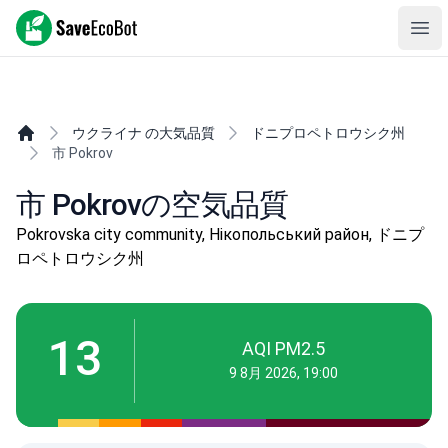
SaveEcoBot
Ope
ウクライナ の大気品質
ドニプロペトロウシク州
市 Pokrov
市 Pokrovの空気品質
Pokrovska city community, Нікопольський район, ドニプ
ロペトロウシク州
13
AQI PM2.5
9 8月 2026, 19:00