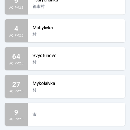
9
都市村
AQI PM2.5
4
Mohylivka
村
AQI PM2.5
64
Svystunove
村
AQI PM2.5
27
Mykolaivka
村
AQI PM2.5
9
市
クリミア
AQI PM2.5