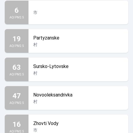
6
市
AQI PM2.5
19
Partyzanske
村
AQI PM2.5
63
Sursko-Lytovske
村
AQI PM2.5
47
Novooleksandrivka
村
AQI PM2.5
16
Zhovti Vody
市
AQI PM2.5