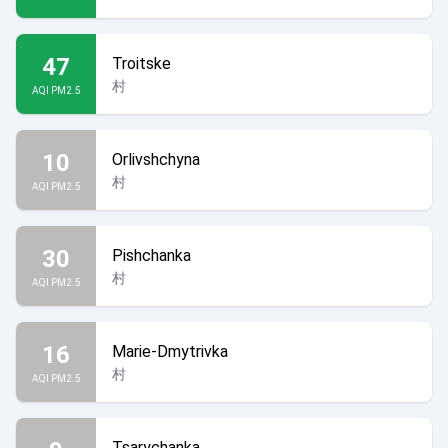
47
Troitske
村
AQI PM2.5
10
Orlivshchyna
村
AQI PM2.5
30
Pishchanka
村
AQI PM2.5
16
Marie-Dmytrivka
村
AQI PM2.5
Tsarychanka