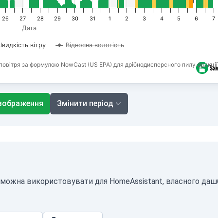
26
27
28
29
30
31
1
2
3
4
5
6
7
Дата
видкість вітру
Відносна вологість
повітря за формулою NowCast (US EPA) для дрібнодисперсного пилу фракції
зображення
Змінити період
N можна використовувати для HomeAssistant, власного даш