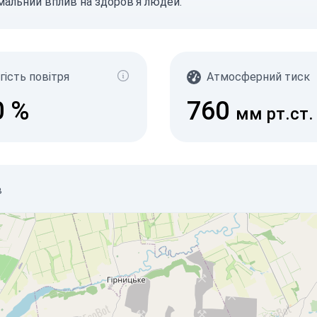
імальний вплив на здоров'я людей.
гість повітря
Атмосферний тиск
0
%
760
мм рт.ст.
в