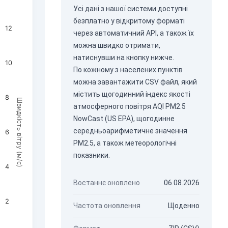
Усі дані з нашої системи доступні
безплатно у відкритому форматі
12
через
автоматичний API
, а також їх
можна швидко отримати,
натиснувши на кнопку нижче.
10
По кожному з населених пунктів
можна завантажити CSV файл, який
містить щогодинний індекс якості
8
Швидкість вітру (м/с)
атмосферного повітря AQI PM2.5
NowCast (US EPA), щогодинне
середньоарифметичне значення
6
PM2.5, а також метеорологічні
показники.
4
Востаннє оновлено
06.08.2026
2
Частота оновлення
Щоденно