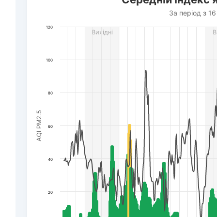
За період з 16 липня по 6 серпня 2026 р. року
За період з 16
The chart has 1 X axis displaying Дата. Data ranges f
120
Вихідні
В
The chart has 3 Y axes displaying AQI PM2.5, Швидкіс
100
80
AQI PM2.5
60
40
20