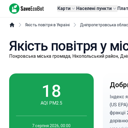
SaveEcoBot
Карти
Населені пункти
Пла
Якість повітря в Україні
Дніпропетровська обла
Якість повітря у мі
Пoкpoвськa міська громада, Нікопольський район, Дн
18
Добр
Індекс 
AQI PM2.5
(US EPA)
фракції 
дорівню
7 серпня 2026, 00:00