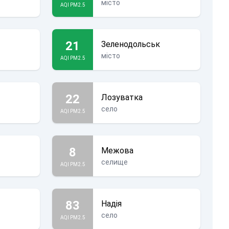
місто
AQI PM2.5
21
Зеленодольськ
місто
AQI PM2.5
22
Лозуватка
село
AQI PM2.5
8
Межова
селище
AQI PM2.5
83
Надія
село
AQI PM2.5