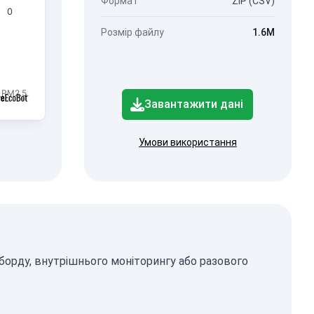
Формат
ZIP (CSV)
0
Розмір файлу
1.6M
 PM2.5.
Завантажити дані
Умови використання
борду, внутрішнього моніторингу або разового