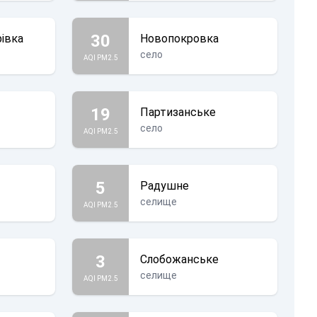
30
івка
Новопокровка
село
AQI PM2.5
19
Партизанське
село
AQI PM2.5
5
Радушне
селище
AQI PM2.5
3
Слобожанське
селище
AQI PM2.5