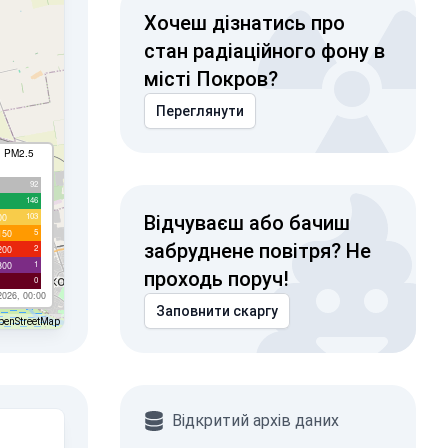
Хочеш дізнатись про
стан радіаційного фону в
місті Покров?
Переглянути
I PM2.5
92
146
103
00
Відчуваєш або бачиш
5
150
забруднене повітря? Не
2
200
1
300
проходь поруч!
0
2026, 00:00
Заповнити скаргу
penStreetMap
Відкритий архів даних