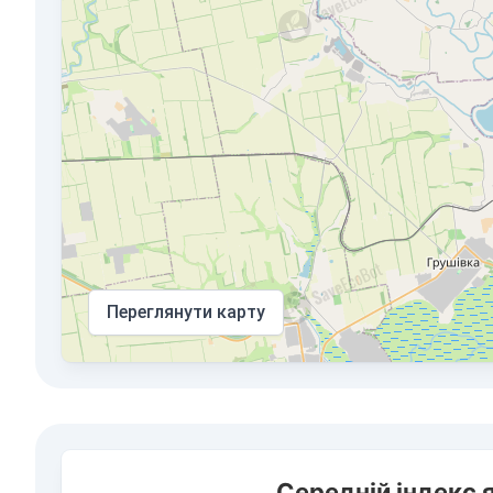
Переглянути карту
Середній індекс якості повітря у місті Покров
Середній індекс я
Combination chart with 3 data series.