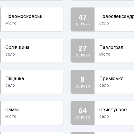
47
Новомосковськ
Новоолександр
місто
село
AQI PM2.5
27
Орлівщина
Павлоград
село
місто
AQI PM2.5
8
Піщанка
Приміське
село
село
AQI PM2.5
64
Самар
Свистунове
місто
село
AQI PM2.5