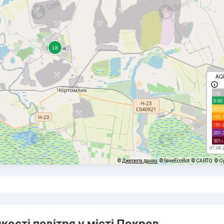
AQ
с/д
0-50
51-1
101-
151-
201-
301+
07.08.
©
Джерела даних
© SaveEcoBot
© CARTO
© O
кості повітря у місті Покров