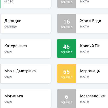
місто
місто
AQI PM2.5
16
Дослідне
Жовті Води
селище
місто
AQI PM2.5
45
Катеринівка
Кривий Ріг
село
місто
AQI PM2.5
55
Мар'є-Дмитрівка
Марганець
село
місто
AQI PM2.5
6
Могилівка
Мозолевське
село
місто
AQI PM2.5