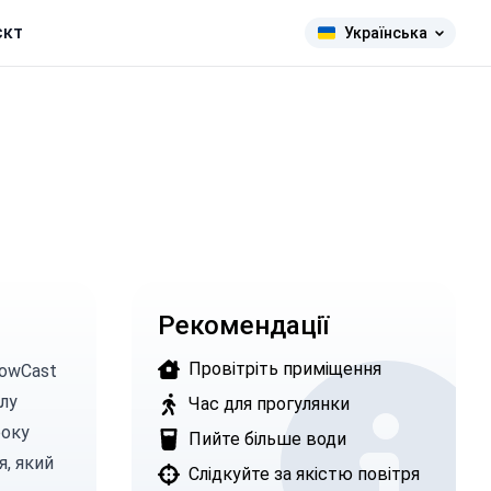
єкт
Українська
Рекомендації
Провітріть приміщення
owCast
лу
Час для прогулянки
року
Пийте більше води
я, який
Слідкуйте за якістю повітря