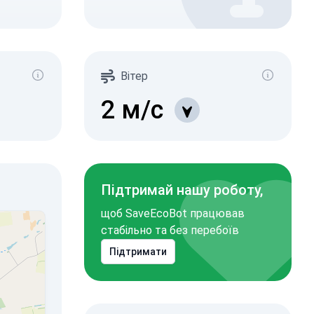
Вітер
2
м/с
Підтримай нашу роботу,
щоб SaveEcoBot працював
стабільно та без перебоїв
Підтримати