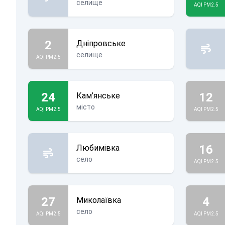
селище
AQI PM2.5
2
Дніпровське
селище
AQI PM2.5
24
12
Кам’янське
місто
AQI PM2.5
AQI PM2.5
16
Любимівка
село
AQI PM2.5
27
4
Миколаївка
село
AQI PM2.5
AQI PM2.5