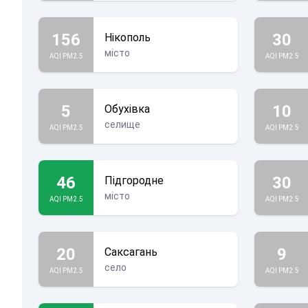
156
30
Нікополь
місто
AQI PM2.5
AQI PM2.5
5
10
Обухівка
селище
AQI PM2.5
AQI PM2.5
46
30
Підгородне
місто
AQI PM2.5
AQI PM2.5
20
9
Саксагань
село
AQI PM2.5
AQI PM2.5