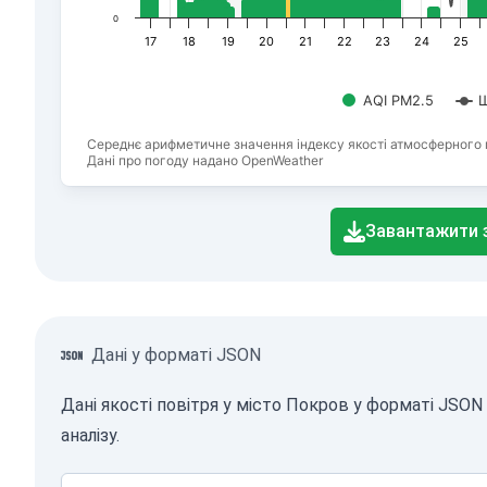
0
17
18
19
20
21
22
23
24
25
AQI PM2.5
Ш
Середнє арифметичне значення індексу якості атмосферного 
Дані про погоду надано OpenWeather
End of interactive chart.
Завантажити 
Дані у форматі JSON
Дані якості повітря у місто Покров у форматі JSO
аналізу.