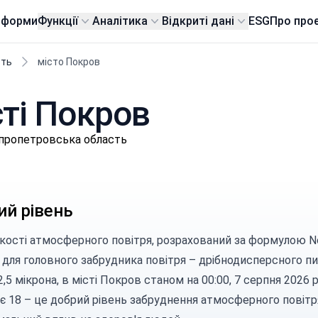
тформи
Функції
Аналітика
Відкриті дані
ESG
Про про
сть
місто Покров
сті Покров
іпропетровська область
ий рівень
якості атмосферного повітря, розрахований за
формулою N
для головного забрудника повітря –
дрібнодисперсного пи
2,5 мікрона, в місті Покров станом на 00:00, 7 серпня 2026 
є 18 – це добрий рівень забруднення атмосферного повітр