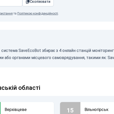
Скопіювати
ристання
та
Політикою конфіденційності
.
 система SaveEcoBot збирає з 4 онлайн станцій моніторинг
и або органами місцевого самоврядування, такими як:
Sav
вській області
15
Верхівцеве
Вільногірськ