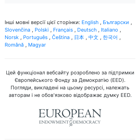
Інші мовні версії цієї сторінки:
English
,
Български
,
Slovenčina
,
Polski
,
Français
,
Deutsch
,
Italiano
,
Norsk
,
Português
,
Čeština
,
日本
,
中文
,
한국어
,
Română
,
Magyar
Цей функціонал вебсайту розроблено за підтримки
Європейського Фонду за Демократію (EED).
Погляди, викладені на цьому ресурсі, належать
авторам і не обов'язково відображає думку EED.