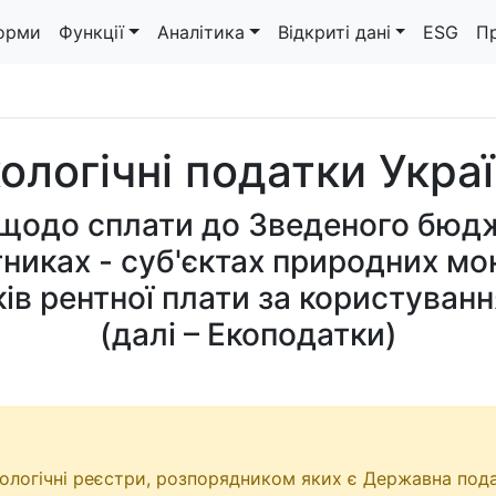
орми
Функції
Аналітика
Відкриті дані
ESG
П
ологічні податки Укра
 щодо сплати до Зведеного бюдж
тниках - суб'єктах природних мо
ків рентної плати за користуван
(далі – Екоподатки)
кологічні реєстри, розпорядником яких є Державна пода