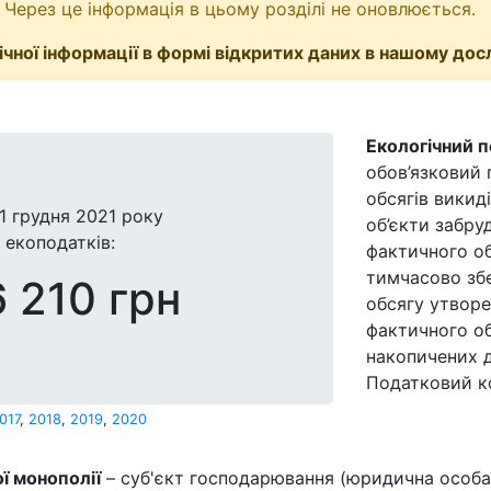
 Через це інформація в цьому розділі не оновлюється.
чної інформації в формі відкритих даних в нашому дос
Екологічний 
обов’язковий 
обсягів викид
1 грудня 2021 року
об’єкти забру
 екоподатків:
фактичного об
тимчасово збе
 210 грн
обсягу утворе
фактичного об
накопичених д
Податковий ко
017
,
2018
,
2019
,
2020
ї монополії
– суб'єкт господарювання (юридична особа)