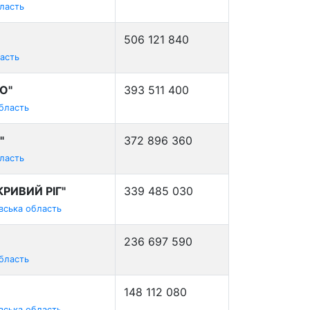
бласть
506 121 840
ласть
О"
393 511 400
область
"
372 896 360
ласть
РИВИЙ РІГ"
339 485 030
вська область
236 697 590
область
148 112 080
вська область