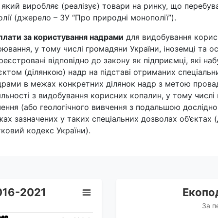
 який виробляє (реалізує) товари на ринку, що перебува
лії (джерело – ЗУ “Про природні монополії”).
плати за користування надрами
для видобування корис
рювання, у тому числі громадяни України, іноземці та о
реєстровані відповідно до закону як підприємці, які на
єктом (ділянкою) надр на підставі отриманих спеціальн
драми в межах конкретних ділянок надр з метою пров
яльності з видобування корисних копалин, у тому числі 
чення (або геологічного вивчення з подальшою дослід
ах зазначених у таких спеціальних дозволах об’єктах (
ковий кодекс України).
2016-2021
Екопод
За п