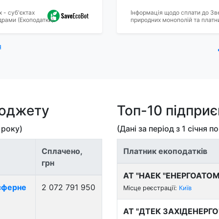
 - суб'єктах
Інформація щодо сплати до Зв
драми (Екоподатки).
природних монополій та платни
я
бюджету
Топ-10 підпри
року)
(Дані за період з
1 січня
п
Сплачено,
Платник екоподатків
грн
АТ "НАЕК "ЕНЕРГОАТОМ
осферне
2 072 791 950
Місце реєстрації:
Київ
АТ "ДТЕК ЗАХІДЕНЕРГО