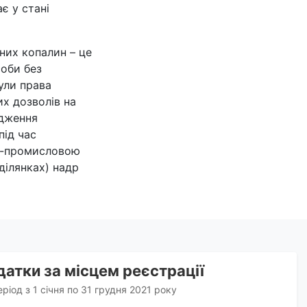
є у стані
них копалин – це
соби без
були права
их дозволів на
адження
під час
но-промисловою
ділянках) надр
атки за місцем реєстрації
еріод з 1 січня по 31 грудня 2021 року