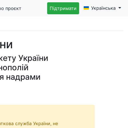
Українська
ро проєкт
Підтримати
їни
ету України
нополій
ня надрами
ткова служба України, не