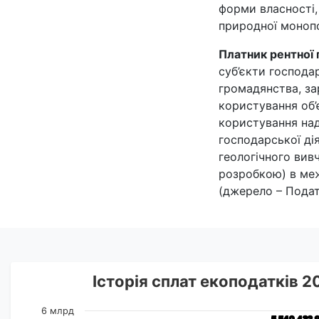
форми власності,
природної монопо
Платник рентної 
суб’єкти господа
громадянства, за
користування об’
користування на
господарської ді
геологічного вив
розробкою) в меж
(джерело – Подат
Історія сплат екоподатків 
6 млрд