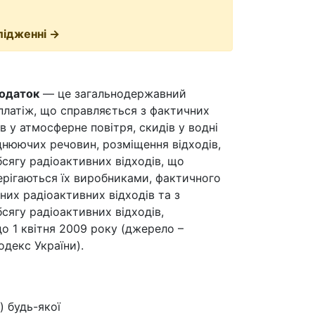
лідженні →
податок
— це загальнодержавний
платіж, що справляється з фактичних
ів у атмосферне повітря, скидів у водні
днюючих речовин, розміщення відходів,
сягу радіоактивних відходів, що
рігаються їх виробниками, фактичного
них радіоактивних відходів та з
сягу радіоактивних відходів,
о 1 квітня 2009 року (джерело –
декс України).
 будь-якої