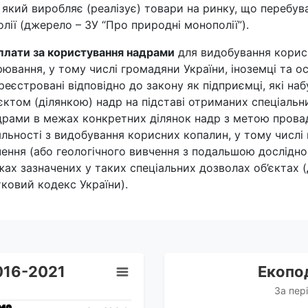
 який виробляє (реалізує) товари на ринку, що перебува
лії (джерело – ЗУ “Про природні монополії”).
плати за користування надрами
для видобування корис
рювання, у тому числі громадяни України, іноземці та о
реєстровані відповідно до закону як підприємці, які на
єктом (ділянкою) надр на підставі отриманих спеціальн
драми в межах конкретних ділянок надр з метою пров
яльності з видобування корисних копалин, у тому числі 
чення (або геологічного вивчення з подальшою дослід
ах зазначених у таких спеціальних дозволах об’єктах (
ковий кодекс України).
2016-2021
Екопод
За пер