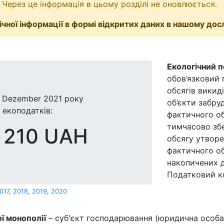
 Через це інформація в цьому розділі не оновлюється.
чної інформації в формі відкритих даних в нашому дос
Екологічний 
обов’язковий 
обсягів викид
 Dezember 2021 року
об’єкти забру
 екоподатків:
фактичного об
тимчасово збе
 210 UAH
обсягу утворе
фактичного об
накопичених д
Податковий ко
017
,
2018
,
2019
,
2020
ї монополії
– суб'єкт господарювання (юридична особа)