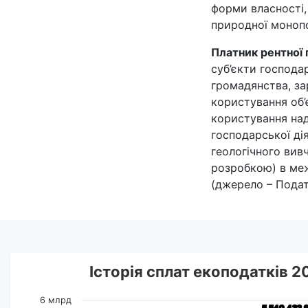
форми власності,
природної монопо
Платник рентної 
суб’єкти господа
громадянства, за
користування об’
користування на
господарської ді
геологічного вив
розробкою) в меж
(джерело – Подат
Історія сплат екоподатків 
6 млрд