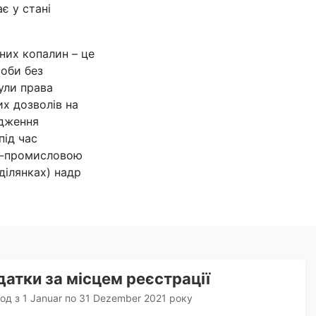
є у стані
них копалин – це
соби без
були права
их дозволів на
адження
під час
но-промисловою
ділянках) надр
атки за місцем реєстрації
іод з 1 Januar по 31 Dezember 2021 року