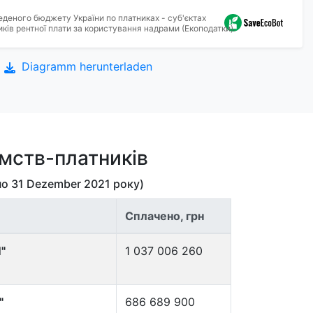
еденого бюджету України по платниках - суб'єктах
ків рентної плати за користування надрами (Екоподатки).
Diagramm herunterladen
ємств-платників
по
31 Dezember 2021
року)
Сплачено, грн
"
1 037 006 260
"
686 689 900