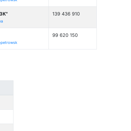
ЗК"
139 436 910
wa
99 620 150
opetrowsk