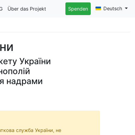
Deutsch
G
Über das Projekt
Spenden
їни
ету України
нополій
ня надрами
ткова служба України, не