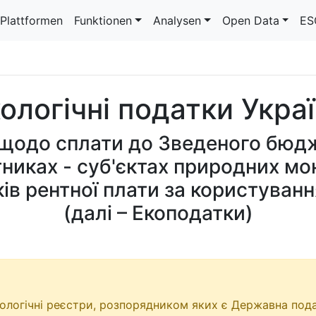
Plattformen
Funktionen
Analysen
Open Data
ES
ологічні податки Укра
 щодо сплати до Зведеного бюдж
тниках - суб'єктах природних мо
ків рентної плати за користуван
(далі – Екоподатки)
кологічні реєстри, розпорядником яких є Державна пода