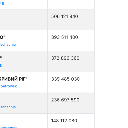
erg
506 121 840
О"
393 511 400
ischschja
"
372 896 360
zk
РИВИЙ РІГ"
339 485 030
opetrowsk
236 697 590
ischschja
148 112 080
opetrowsk