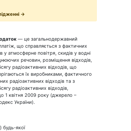
лідженні →
податок
— це загальнодержавний
платіж, що справляється з фактичних
ів у атмосферне повітря, скидів у водні
днюючих речовин, розміщення відходів,
сягу радіоактивних відходів, що
рігаються їх виробниками, фактичного
них радіоактивних відходів та з
сягу радіоактивних відходів,
о 1 квітня 2009 року (джерело –
декс України).
 будь-якої