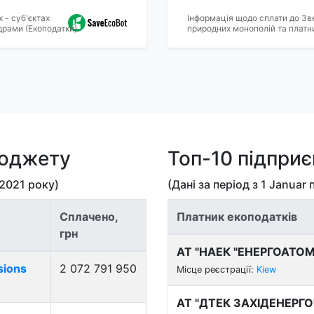
 - суб'єктах
Інформація щодо сплати до Зв
драми (Екоподатки).
природних монополій та платни
бюджету
Топ-10 підпри
 2021
року)
(Дані за період з
1 Januar
Сплачено,
Платник екоподатків
грн
АТ "НАЕК "ЕНЕРГОАТОМ
sions
2 072 791 950
Місце реєстрації:
Kiew
АТ "ДТЕК ЗАХІДЕНЕРГО