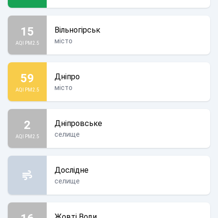
15
Вільногірськ
місто
AQI PM2.5
59
Дніпро
місто
AQI PM2.5
2
Дніпровське
селище
AQI PM2.5
Дослідне
селище
Жовті Води