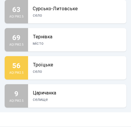
63
Сурсько-Литовське
село
AQI PM2.5
69
Тернівка
місто
AQI PM2.5
56
Троїцьке
село
AQI PM2.5
9
Царичанка
селище
AQI PM2.5