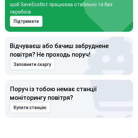
щоб SaveEcoBot працював стабільно та без
перебоїв
Підтримати
Відчуваєш або бачиш забруднене
повітря? Не проходь поруч!
Заповнити скаргу
Поруч із тобою немає станції
моніторингу повітря?
Купити станцію