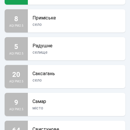
8
Приміське
село
AQI PM2.5
5
Радушне
селище
AQI PM2.5
20
Саксагань
село
AQI PM2.5
9
Самар
місто
AQI PM2.5
Свистунове