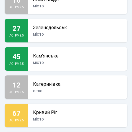
16
місто
AQI PM2.5
27
Зеленодольськ
місто
AQI PM2.5
45
Кам’янське
місто
AQI PM2.5
12
Катеринівка
село
AQI PM2.5
67
Кривий Ріг
місто
AQI PM2.5