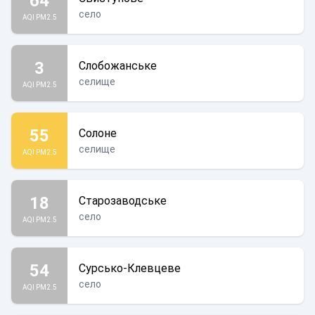
64
село
AQI PM2.5
3
Слобожанське
селище
AQI PM2.5
55
Солоне
селище
AQI PM2.5
18
Старозаводське
село
AQI PM2.5
54
Сурсько-Клевцеве
село
AQI PM2.5