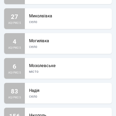
27
Миколаївка
село
AQI PM2.5
4
Могилівка
село
AQI PM2.5
6
Мозолевське
місто
AQI PM2.5
83
Надія
село
AQI PM2.5
Нікополь