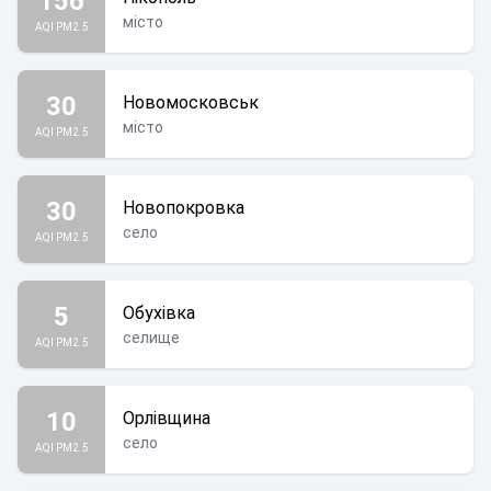
156
місто
AQI PM2.5
30
Новомосковськ
місто
AQI PM2.5
30
Новопокровка
село
AQI PM2.5
5
Обухівка
селище
AQI PM2.5
10
Орлівщина
село
AQI PM2.5