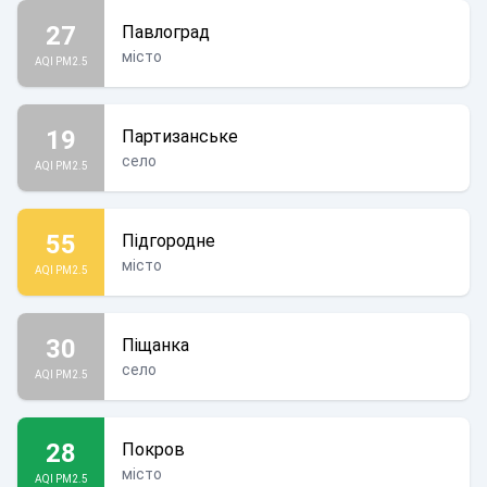
27
Павлоград
місто
AQI PM2.5
19
Партизанське
село
AQI PM2.5
55
Підгородне
місто
AQI PM2.5
30
Піщанка
село
AQI PM2.5
28
Покров
місто
AQI PM2.5