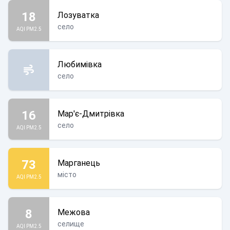
18
Лозуватка
село
AQI PM2.5
Любимівка
село
16
Мар'є-Дмитрівка
село
AQI PM2.5
73
Марганець
місто
AQI PM2.5
8
Межова
селище
AQI PM2.5