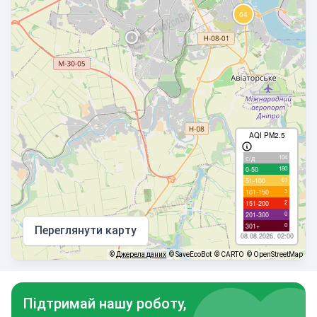
AQI PM2.5
104
с/д
180
0-50
61
51-100
3
101-150
2
151-200
0
201-300
0
301+
Переглянути карту
08.08.2026, 02:00
©
Джерела даних
© SaveEcoBot
© CARTO
© OpenStreetMap
Підтримай нашу роботу,