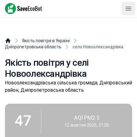
SaveEcoBot
Ope
Якість повітря в Україні
Дніпропетровська область
село Новоолександрівка
Якість повітря у селі
Новоолександрівка
Нoвooлeксaндpівськa сільська громада, Дніпровський
район, Дніпропетровська область
47
AQI PM2.5
12 жовтня 2025, 21:00