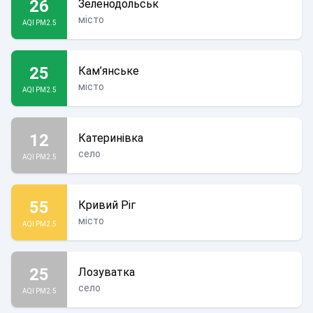
26
Зеленодольськ
місто
AQI PM2.5
25
Кам’янське
місто
AQI PM2.5
12
Катеринівка
село
AQI PM2.5
55
Кривий Ріг
місто
AQI PM2.5
25
Лозуватка
село
AQI PM2.5