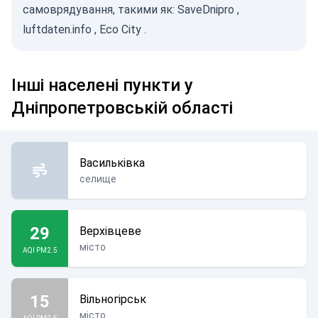
самоврядування, такими як:
SaveDnipro
,
luftdaten.info
,
Eco City
.
Інші населені пункти у
Дніпропетровській області
Васильківка
селище
29
Верхівцеве
місто
AQI PM2.5
15
Вільногірськ
місто