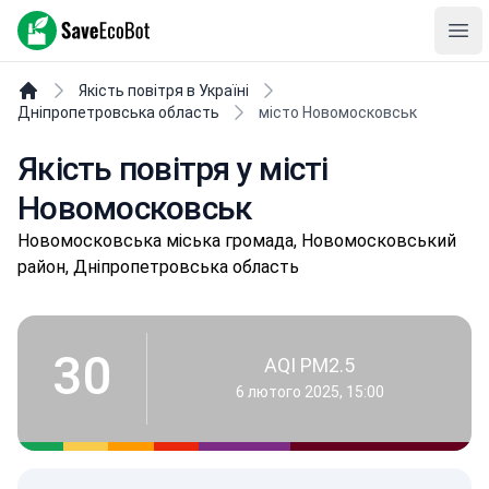
SaveEcoBot
Ope
Якість повітря в Україні
Дніпропетровська область
місто Новомосковськ
Якість повітря у місті
Новомосковськ
Нoвoмoскoвськa міська громада, Новомосковський
район, Дніпропетровська область
30
AQI PM2.5
6 лютого 2025, 15:00