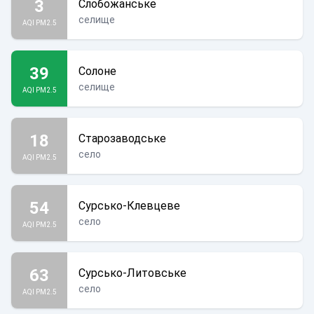
3
Слобожанське
селище
AQI PM2.5
39
Солоне
селище
AQI PM2.5
18
Старозаводське
село
AQI PM2.5
54
Сурсько-Клевцеве
село
AQI PM2.5
63
Сурсько-Литовське
село
AQI PM2.5