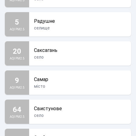
AQI PM2.5
5
Радушне
селище
AQI PM2.5
20
Саксагань
село
AQI PM2.5
9
Самар
місто
AQI PM2.5
64
Свистунове
село
AQI PM2.5