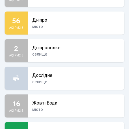
AQI PM2.5
56
Дніпро
місто
AQI PM2.5
2
Дніпровське
селище
AQI PM2.5
Дослідне
селище
16
Жовті Води
місто
AQI PM2.5