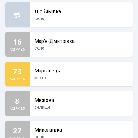
Любимівка
село
16
Мар'є-Дмитрівка
село
AQI PM2.5
73
Марганець
місто
AQI PM2.5
8
Межова
селище
AQI PM2.5
27
Миколаївка
село