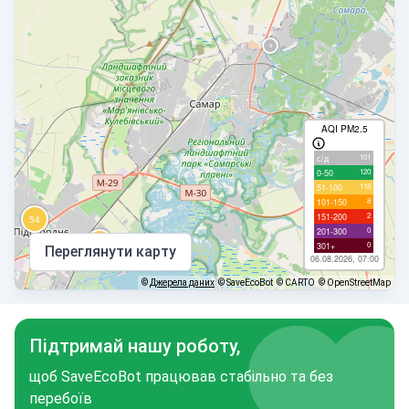
AQI PM2.5
101
с/д
120
0-50
118
51-100
8
101-150
2
151-200
0
201-300
0
301+
Переглянути карту
06.08.2026, 07:00
©
Джерела даних
© SaveEcoBot
© CARTO
© OpenStreetMap
Підтримай нашу роботу,
щоб SaveEcoBot працював стабільно та без
перебоїв