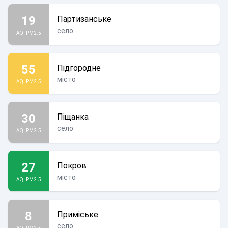
19
Партизанське
село
AQI PM2.5
55
Підгородне
місто
AQI PM2.5
30
Піщанка
село
AQI PM2.5
27
Покров
місто
AQI PM2.5
8
Приміське
село