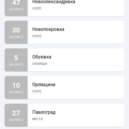
47
Новоолександрівка
село
AQI PM2.5
30
Новопокровка
село
AQI PM2.5
5
Обухівка
селище
AQI PM2.5
10
Орлівщина
село
AQI PM2.5
27
Павлоград
місто
AQI PM2.5