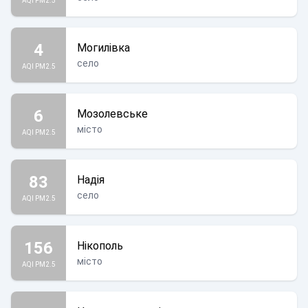
AQI PM2.5
4
Могилівка
село
AQI PM2.5
6
Мозолевське
місто
AQI PM2.5
83
Надія
село
AQI PM2.5
156
Нікополь
місто
AQI PM2.5