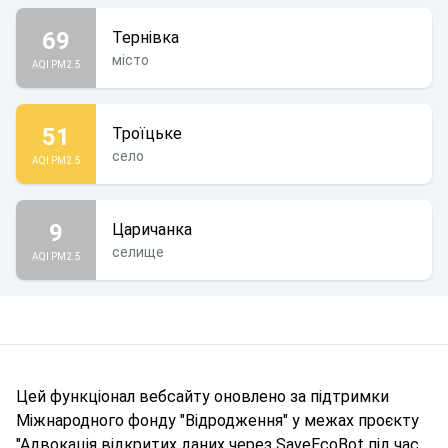
69
Тернівка
місто
AQI PM2.5
51
Троїцьке
село
AQI PM2.5
9
Царичанка
селище
AQI PM2.5
Цей функціонал вебсайту оновлено за підтримки
Міжнародного фонду "Відродження" у межах проєкту
"Адвокація відкритих даних через SaveEcoBot під час