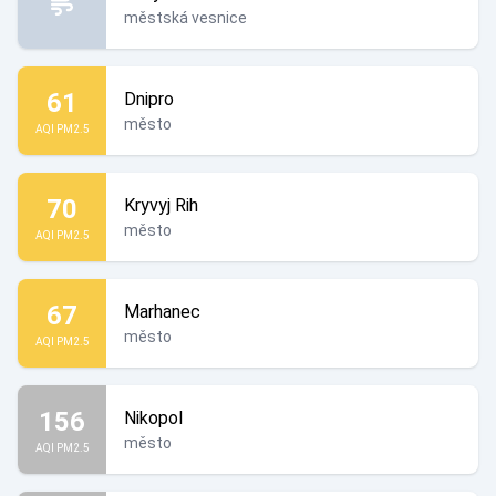
městská vesnice
61
Dnipro
město
AQI PM2.5
70
Kryvyj Rih
město
AQI PM2.5
67
Marhanec
město
AQI PM2.5
156
Nikopol
město
AQI PM2.5