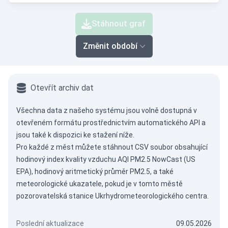
Stáhnout graf
Změnit období
Otevřít archiv dat
Všechna data z našeho systému jsou volně dostupná v
otevřeném formátu prostřednictvím
automatického API
a
jsou také k dispozici ke stažení níže.
Pro každé z měst můžete stáhnout CSV soubor obsahující
hodinový index kvality vzduchu AQI PM2.5 NowCast (US
EPA), hodinový aritmetický průměr PM2.5, a také
meteorologické ukazatele, pokud je v tomto městě
pozorovatelská stanice Ukrhydrometeorologického centra.
Poslední aktualizace
09.05.2026