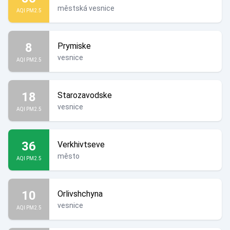
městská vesnice
AQI PM2.5
8
Prymiske
vesnice
AQI PM2.5
18
Starozavodske
vesnice
AQI PM2.5
36
Verkhivtseve
město
AQI PM2.5
10
Orlivshchyna
vesnice
AQI PM2.5