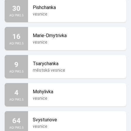
30
Pishchanka
vesnice
AQI PM2.5
16
Marie-Dmytrivka
vesnice
AQI PM2.5
9
Tsarychanka
městská vesnice
AQI PM2.5
4
Mohylivka
vesnice
AQI PM2.5
64
Svystunove
vesnice
AQI PM2.5