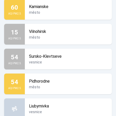
60
Kamianske
město
AQI PM2.5
15
Vilnohirsk
město
AQI PM2.5
54
Sursko-Klevtseve
vesnice
AQI PM2.5
54
Pidhorodne
město
AQI PM2.5
Liubymivka
vesnice