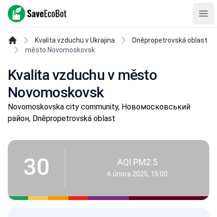
SaveEcoBot
Ope
Kvalita vzduchu v Ukrajina
Dněpropetrovská oblast
město Novomoskovsk
Kvalita vzduchu v město
Novomoskovsk
Novomoskovska city community, Новомосковський
район, Dněpropetrovská oblast
30
AQI PM2.5
6 února 2025, 15:00