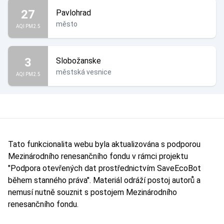
27
Pavlohrad
město
AQI PM2.5
3
Slobožanske
městská vesnice
AQI PM2.5
Tato funkcionalita webu byla aktualizována s podporou
Mezinárodního renesančního fondu v rámci projektu
"Podpora otevřených dat prostřednictvím SaveEcoBot
během stanného práva". Materiál odráží postoj autorů a
nemusí nutně souznit s postojem Mezinárodního
renesančního fondu.