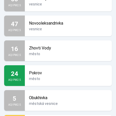
vesnice
AQI PM2.5
47
Novooleksandrivka
vesnice
AQI PM2.5
16
Zhovti Vody
město
AQI PM2.5
24
Pokrov
město
AQI PM2.5
5
Obukhivka
městská vesnice
AQI PM2.5