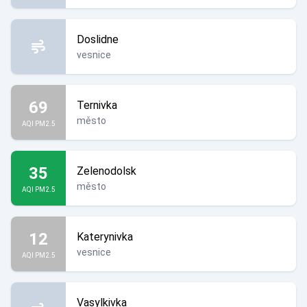
Doslidne
vesnice
69
Ternivka
město
AQI PM2.5
35
Zelenodolsk
město
AQI PM2.5
12
Katerynivka
vesnice
AQI PM2.5
Vasylkivka