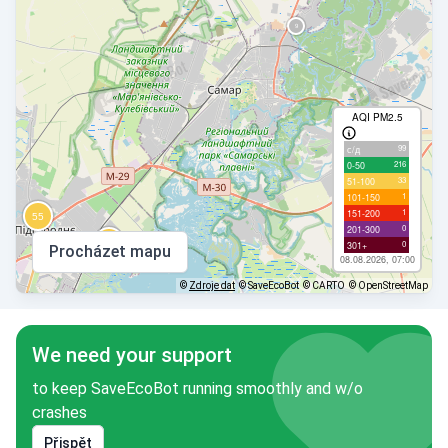
AQI PM2.5
99
с/д
216
0-50
33
51-100
1
101-150
1
151-200
0
201-300
0
301+
Procházet mapu
08.08.2026, 07:00
©
Zdroje dat
© SaveEcoBot
© CARTO
© OpenStreetMap
We need your support
to keep SaveEcoBot running smoothly and w/o
crashes
Přispět