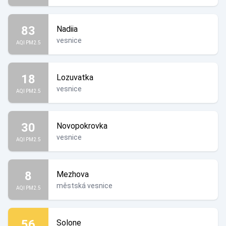
83
Nadiia
vesnice
AQI PM2.5
18
Lozuvatka
vesnice
AQI PM2.5
30
Novopokrovka
vesnice
AQI PM2.5
8
Mezhova
městská vesnice
AQI PM2.5
56
Solone