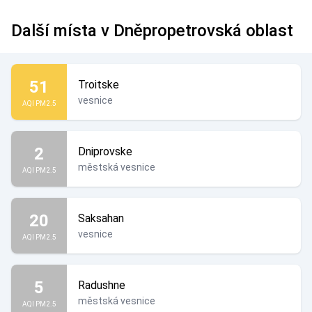
Další místa v Dněpropetrovská oblast
51
Troitske
vesnice
AQI PM2.5
2
Dniprovske
městská vesnice
AQI PM2.5
20
Saksahan
vesnice
AQI PM2.5
5
Radushne
městská vesnice
AQI PM2.5