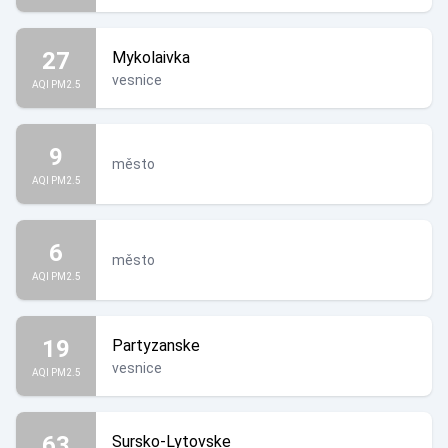
27
Mykolaivka
vesnice
AQI PM2.5
9
město
AQI PM2.5
6
město
AQI PM2.5
19
Partyzanske
vesnice
AQI PM2.5
63
Sursko-Lytovske