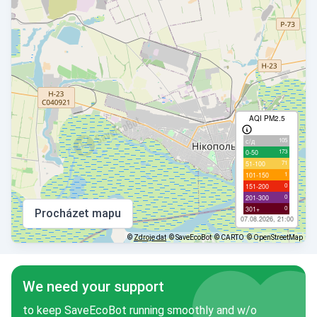
AQI PM2.5
105
с/д
173
0-50
71
51-100
1
101-150
0
151-200
0
201-300
0
301+
Procházet mapu
07.08.2026, 21:00
©
Zdroje dat
© SaveEcoBot
© CARTO
© OpenStreetMap
We need your support
to keep SaveEcoBot running smoothly and w/o