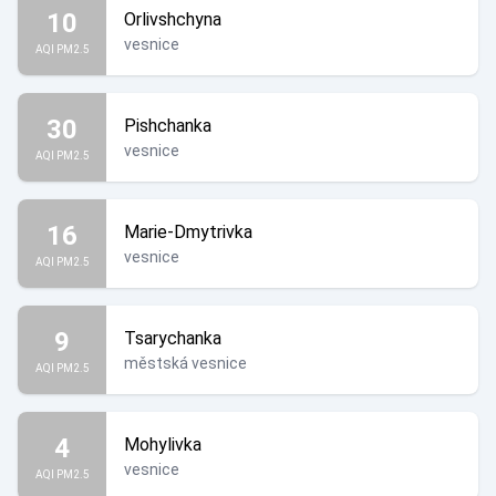
10
Orlivshchyna
vesnice
AQI PM2.5
30
Pishchanka
vesnice
AQI PM2.5
16
Marie-Dmytrivka
vesnice
AQI PM2.5
9
Tsarychanka
městská vesnice
AQI PM2.5
4
Mohylivka
vesnice
AQI PM2.5