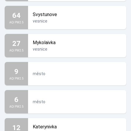
64
Svystunove
vesnice
AQI PM2.5
27
Mykolaivka
vesnice
AQI PM2.5
9
město
AQI PM2.5
6
město
AQI PM2.5
12
Katerynivka