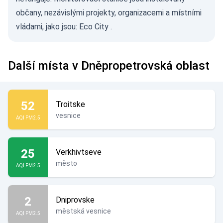
občany, nezávislými projekty, organizacemi a místními
vládami, jako jsou:
Eco City
.
Další místa v Dněpropetrovská oblast
52
Troitske
vesnice
AQI PM2.5
25
Verkhivtseve
město
AQI PM2.5
2
Dniprovske
městská vesnice
AQI PM2.5