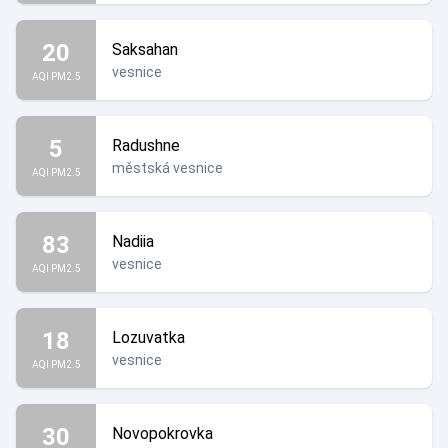
20
Saksahan
vesnice
AQI PM2.5
5
Radushne
městská vesnice
AQI PM2.5
83
Nadiia
vesnice
AQI PM2.5
18
Lozuvatka
vesnice
AQI PM2.5
30
Novopokrovka