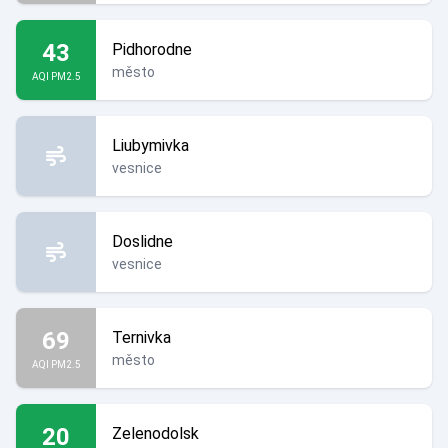
43
Pidhorodne
město
AQI PM2.5
Liubymivka
vesnice
Doslidne
vesnice
69
Ternivka
město
AQI PM2.5
20
Zelenodolsk