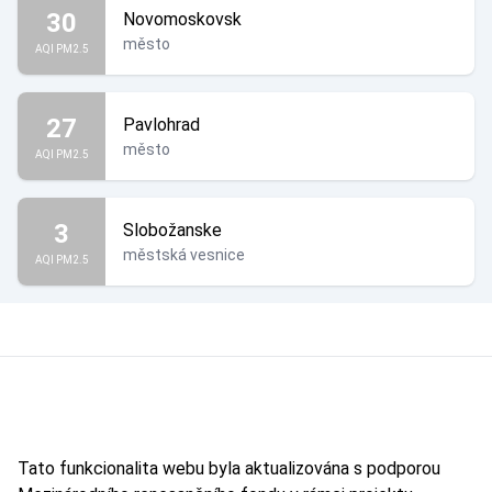
30
Novomoskovsk
město
AQI PM2.5
27
Pavlohrad
město
AQI PM2.5
3
Slobožanske
městská vesnice
AQI PM2.5
Tato funkcionalita webu byla aktualizována s podporou