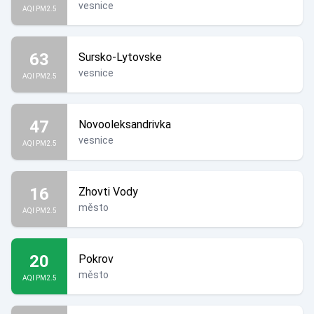
vesnice
AQI PM2.5
63
Sursko-Lytovske
vesnice
AQI PM2.5
47
Novooleksandrivka
vesnice
AQI PM2.5
16
Zhovti Vody
město
AQI PM2.5
Krym je Ukrajina!
20
Pokrov
město
AQI PM2.5