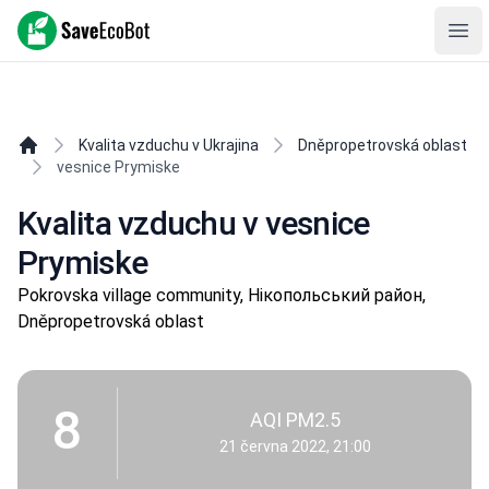
SaveEcoBot
Ope
Kvalita vzduchu v Ukrajina
Dněpropetrovská oblast
vesnice Prymiske
Kvalita vzduchu v vesnice
Prymiske
Pokrovska village community, Нікопольський район,
Dněpropetrovská oblast
8
AQI PM2.5
21 června 2022, 21:00