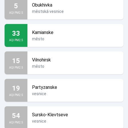
5
Obukhivka
městská vesnice
AQI PM2.5
33
Kamianske
město
AQI PM2.5
15
Vilnohirsk
město
AQI PM2.5
19
Partyzanske
vesnice
AQI PM2.5
54
Sursko-Klevtseve
vesnice
AQI PM2.5