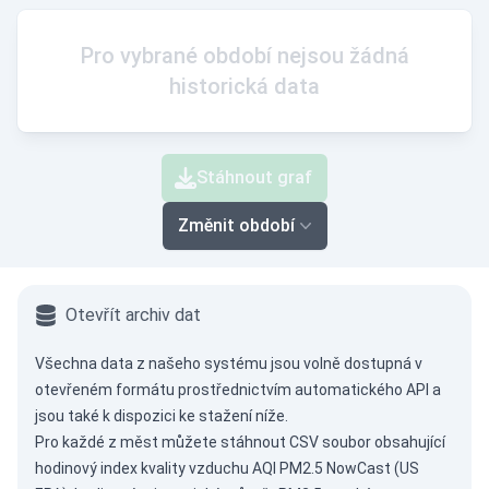
Pro vybrané období nejsou žádná
historická data
Stáhnout graf
Změnit období
Otevřít archiv dat
Všechna data z našeho systému jsou volně dostupná v
otevřeném formátu prostřednictvím
automatického API
a
jsou také k dispozici ke stažení níže.
Pro každé z měst můžete stáhnout CSV soubor obsahující
hodinový index kvality vzduchu AQI PM2.5 NowCast (US