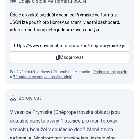
Údaje o sídle ve formátu JSON
Údaje o kvalitě ovzduší v vesnice Prymiske ve formátu
JSON lze použít pro HomeAssistant, vlastní dashboard,
interní monitoring nebo jednorázovou analýzu.
Zkopírovat
Používáním této adresy URL souhlasíte s našimi
Podmínkami použití
a
Zásadami ochrany osobních údajů
.
Zdroje dat
V vesnice Prymiske (Dněpropetrovská oblast) jsou
aktuálně nainstalovány 1 stanice pro monitorování
vzduchu, bohužel v současné době žádná z nich
nefunguje. Monitorovací stanice jsou instalovány