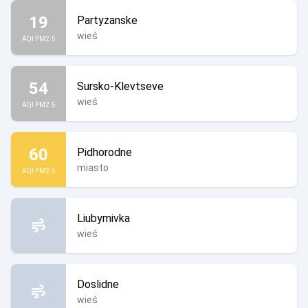
19
Partyzanske
wieś
AQI PM2.5
54
Sursko-Klevtseve
wieś
AQI PM2.5
60
Pidhorodne
miasto
AQI PM2.5
Liubymivka
wieś
Doslidne
wieś