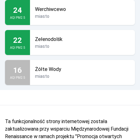
24
Werchiwcewo
miasto
AQI PM2.5
22
Zełenodolśk
miasto
AQI PM2.5
16
Żółte Wody
miasto
AQI PM2.5
Ta funkcjonalność strony internetowej została
zaktualizowana przy wsparciu Międzynarodowej Fundacji
Renaissance w ramach projektu "Promocja otwartych