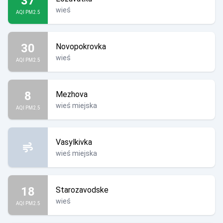
37
wieś
AQI PM2.5
30
Novopokrovka
wieś
AQI PM2.5
8
Mezhova
wieś miejska
AQI PM2.5
Vasylkivka
wieś miejska
18
Starozavodske
wieś
AQI PM2.5