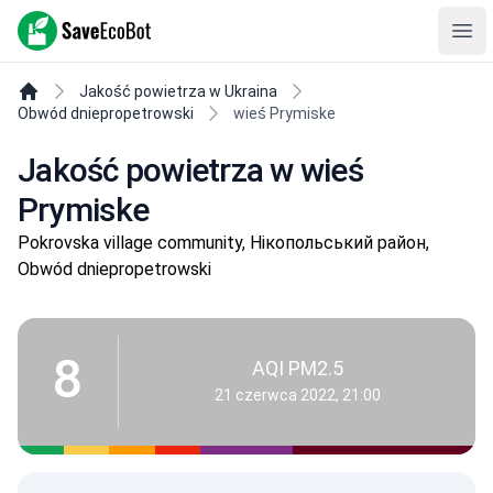
SaveEcoBot
Ope
Jakość powietrza w Ukraina
Obwód dniepropetrowski
wieś Prymiske
Jakość powietrza w wieś
Prymiske
Pokrovska village community, Нікопольський район,
Obwód dniepropetrowski
8
AQI PM2.5
21 czerwca 2022, 21:00