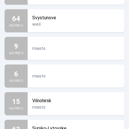
64
Svystunove
wieś
AQI PM2.5
9
miasto
AQI PM2.5
6
miasto
AQI PM2.5
15
Vilnohirsk
miasto
AQI PM2.5
Sursko-Lytovske