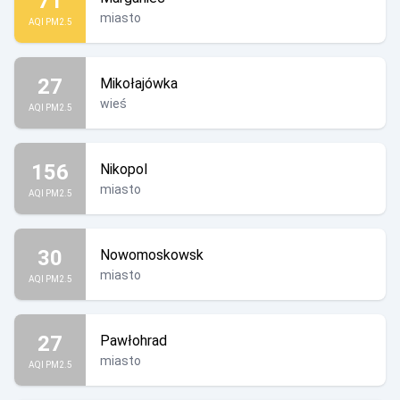
71
miasto
AQI PM2.5
27
Mikołajówka
wieś
AQI PM2.5
156
Nikopol
miasto
AQI PM2.5
30
Nowomoskowsk
miasto
AQI PM2.5
27
Pawłohrad
miasto
AQI PM2.5