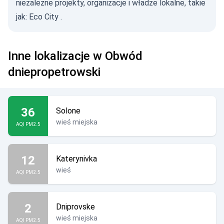
niezależne projekty, organizacje i władze lokalne, takie
jak:
Eco City
.
Inne lokalizacje w Obwód
dniepropetrowski
36
Solone
wieś miejska
AQI PM2.5
12
Katerynivka
wieś
AQI PM2.5
2
Dniprovske
wieś miejska
AQI PM2.5