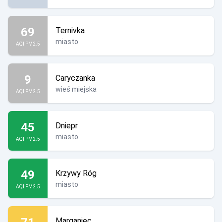
69
Ternivka
miasto
AQI PM2.5
9
Caryczanka
wieś miejska
AQI PM2.5
45
Dniepr
miasto
AQI PM2.5
49
Krzywy Róg
miasto
AQI PM2.5
Marganiec