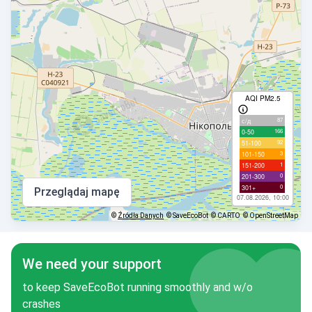
AQI PM2.5
87
с/д
166
0-50
92
51-100
3
101-150
1
151-200
0
201-300
0
301+
Przeglądaj mapę
07.08.2026, 10:00
©
Źródła Danych
© SaveEcoBot
© CARTO
© OpenStreetMap
We need your support
to keep SaveEcoBot running smoothly and w/o
crashes