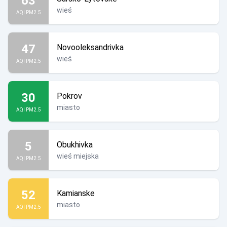
63
wieś
AQI PM2.5
47
Novooleksandrivka
wieś
AQI PM2.5
30
Pokrov
miasto
AQI PM2.5
5
Obukhivka
wieś miejska
AQI PM2.5
52
Kamianske
miasto
AQI PM2.5