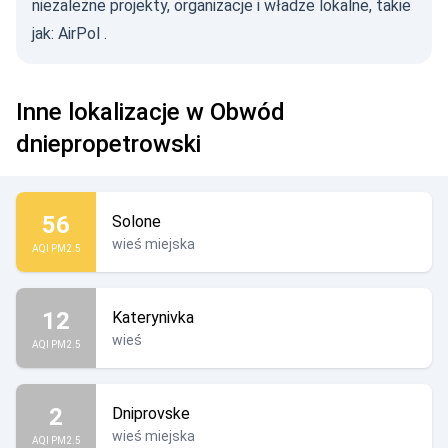
niezależne projekty, organizacje i władze lokalne, takie
jak:
AirPol
.
Inne lokalizacje w Obwód
dniepropetrowski
56
Solone
wieś miejska
AQI PM2.5
12
Katerynivka
wieś
AQI PM2.5
2
Dniprovske
wieś miejska
AQI PM2.5