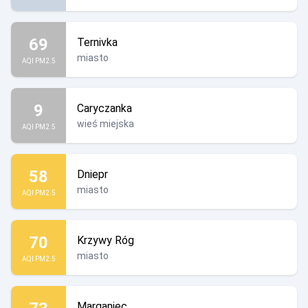
69
Ternivka
miasto
AQI PM2.5
9
Caryczanka
wieś miejska
AQI PM2.5
58
Dniepr
miasto
AQI PM2.5
70
Krzywy Róg
miasto
AQI PM2.5
Marganiec