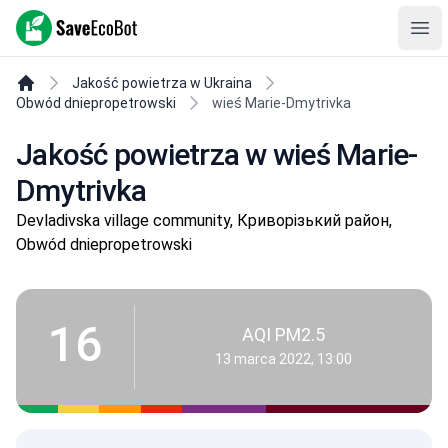
SaveEcoBot
Ope
Jakość powietrza w Ukraina
Obwód dniepropetrowski
wieś Marie-Dmytrivka
Jakość powietrza w wieś Marie-
Dmytrivka
Devladivska village community, Криворізький район,
Obwód dniepropetrowski
16
AQI PM2.5
13 marca 2022, 13:00