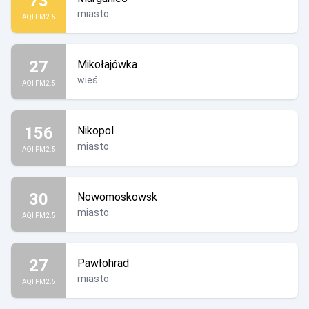
73
miasto
AQI PM2.5
27
Mikołajówka
wieś
AQI PM2.5
156
Nikopol
miasto
AQI PM2.5
30
Nowomoskowsk
miasto
AQI PM2.5
27
Pawłohrad
miasto
AQI PM2.5