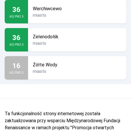
36
Werchiwcewo
miasto
AQI PM2.5
36
Zełenodolśk
miasto
AQI PM2.5
16
Żółte Wody
miasto
AQI PM2.5
Ta funkcjonalność strony internetowej została
zaktualizowana przy wsparciu Międzynarodowej Fundacji
Renaissance w ramach projektu "Promocja otwartych