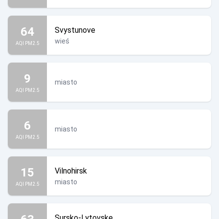
64
Svystunove
wieś
AQI PM2.5
9
miasto
AQI PM2.5
6
miasto
AQI PM2.5
15
Vilnohirsk
miasto
AQI PM2.5
Sursko-Lytovske