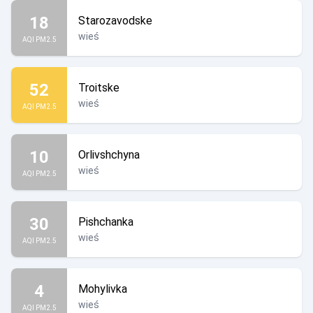
18
Starozavodske
wieś
AQI PM2.5
52
Troitske
wieś
AQI PM2.5
10
Orlivshchyna
wieś
AQI PM2.5
30
Pishchanka
wieś
AQI PM2.5
4
Mohylivka
wieś
AQI PM2.5