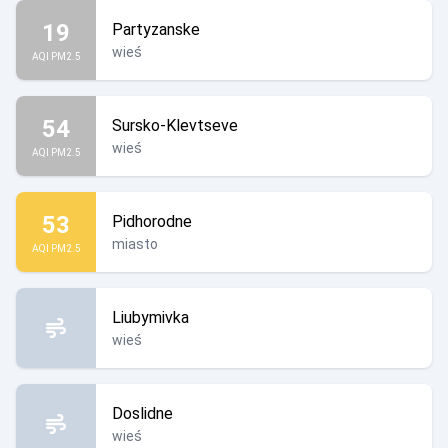
19
Partyzanske
wieś
AQI PM2.5
54
Sursko-Klevtseve
wieś
AQI PM2.5
53
Pidhorodne
miasto
AQI PM2.5
Liubymivka
wieś
Doslidne
wieś