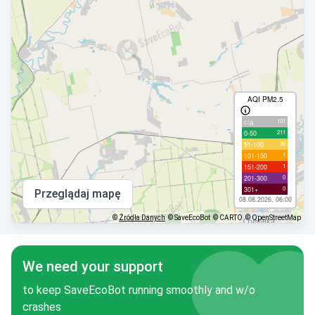
AQI PM2.5
101
с/д
211
0-50
36
51-100
1
101-150
1
151-200
0
201-300
0
301+
Przeglądaj mapę
08.08.2026, 06:00
©
Źródła Danych
© SaveEcoBot
© CARTO
© OpenStreetMap
We need your support
to keep SaveEcoBot running smoothly and w/o
crashes