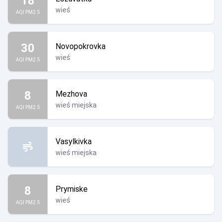
18
wieś
AQI PM2.5
30
Novopokrovka
wieś
AQI PM2.5
8
Mezhova
wieś miejska
AQI PM2.5
Vasylkivka
wieś miejska
8
Prymiske
wieś
AQI PM2.5