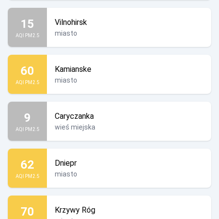
15
Vilnohirsk
miasto
AQI PM2.5
60
Kamianske
miasto
AQI PM2.5
9
Caryczanka
wieś miejska
AQI PM2.5
62
Dniepr
miasto
AQI PM2.5
70
Krzywy Róg