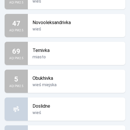
wieś
AQI PM2.5
47
Novooleksandrivka
wieś
AQI PM2.5
69
Ternivka
miasto
AQI PM2.5
5
Obukhivka
wieś miejska
AQI PM2.5
Doslidne
wieś