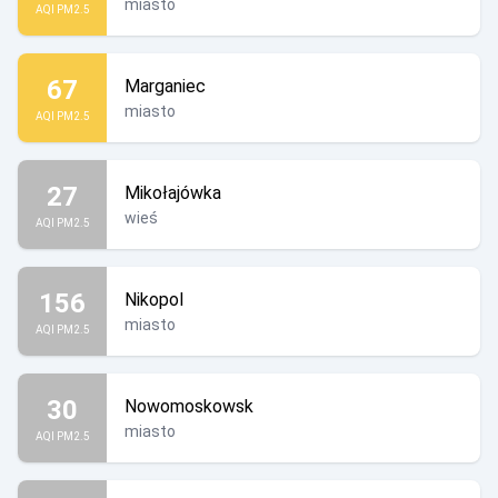
miasto
AQI PM2.5
67
Marganiec
miasto
AQI PM2.5
27
Mikołajówka
wieś
AQI PM2.5
156
Nikopol
miasto
AQI PM2.5
30
Nowomoskowsk
miasto
AQI PM2.5