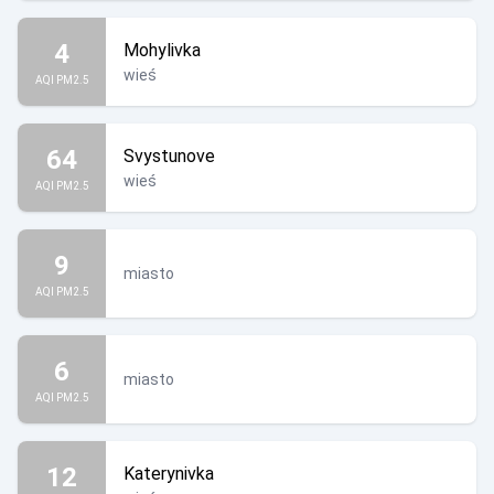
4
Mohylivka
wieś
AQI PM2.5
64
Svystunove
wieś
AQI PM2.5
9
miasto
AQI PM2.5
6
miasto
AQI PM2.5
12
Katerynivka