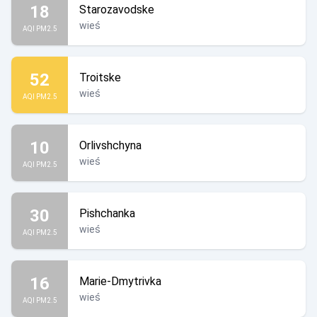
18
Starozavodske
wieś
AQI PM2.5
52
Troitske
wieś
AQI PM2.5
10
Orlivshchyna
wieś
AQI PM2.5
30
Pishchanka
wieś
AQI PM2.5
16
Marie-Dmytrivka
wieś
AQI PM2.5