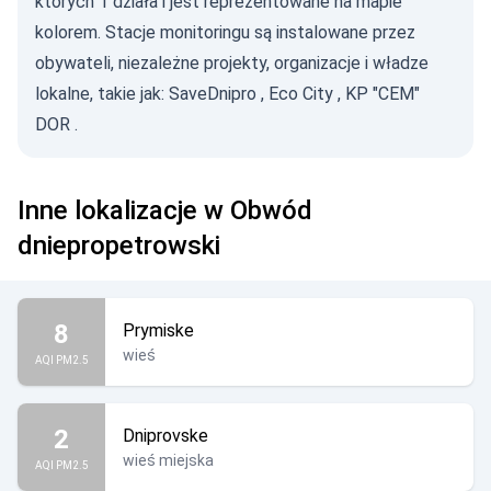
których 1 działa i jest reprezentowane na mapie
kolorem. Stacje monitoringu są instalowane przez
obywateli, niezależne projekty, organizacje i władze
lokalne, takie jak:
SaveDnipro
,
Eco City
,
KP "CEM"
DOR
.
Inne lokalizacje w Obwód
dniepropetrowski
8
Prymiske
wieś
AQI PM2.5
2
Dniprovske
wieś miejska
AQI PM2.5