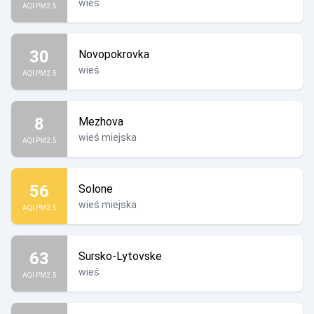
wieś
AQI PM2.5
30
Novopokrovka
wieś
AQI PM2.5
8
Mezhova
wieś miejska
AQI PM2.5
56
Solone
wieś miejska
AQI PM2.5
63
Sursko-Lytovske
wieś
AQI PM2.5