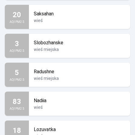
20
Saksahan
wieś
AQI PM2.5
3
Slobozhanske
wieś miejska
AQI PM2.5
5
Radushne
wieś miejska
AQI PM2.5
83
Nadiia
wieś
AQI PM2.5
18
Lozuvatka