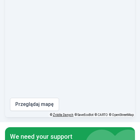
Przeglądaj mapę
©
Źródła Danych
© SaveEcoBot
© CARTO
© OpenStreetMap
We need your support