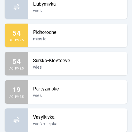
Liubymivka
wieś
54
Pidhorodne
miasto
AQI PM2.5
54
Sursko-Klevtseve
wieś
AQI PM2.5
19
Partyzanske
wieś
AQI PM2.5
Vasylkivka
wieś miejska