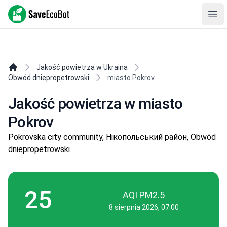
SaveEcoBot
Ope
Jakość powietrza w Ukraina
Obwód dniepropetrowski
miasto Pokrov
Jakość powietrza w miasto
Pokrov
Pokrovska city community, Нікопольський район, Obwód
dniepropetrowski
25
AQI PM2.5
8 sierpnia 2026, 07:00