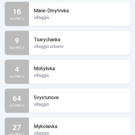
16
Marie-Dmytrivka
villaggio
AQI PM2.5
9
Tsarychanka
villaggio urbano
AQI PM2.5
4
Mohylivka
villaggio
AQI PM2.5
64
Svystunove
villaggio
AQI PM2.5
27
Mykolaivka
villaggio
AQI PM2.5