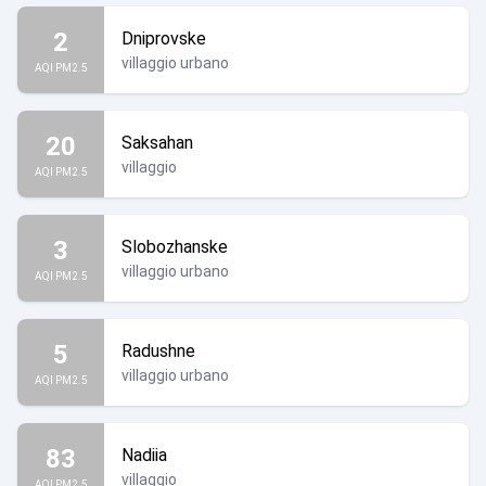
2
Dniprovske
villaggio urbano
AQI PM2.5
20
Saksahan
villaggio
AQI PM2.5
3
Slobozhanske
villaggio urbano
AQI PM2.5
5
Radushne
villaggio urbano
AQI PM2.5
83
Nadiia
villaggio
AQI PM2.5