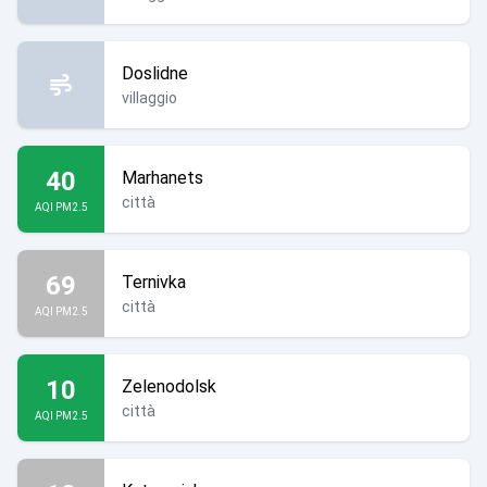
Doslidne
villaggio
40
Marhanets
città
AQI PM2.5
69
Ternivka
città
AQI PM2.5
10
Zelenodolsk
città
AQI PM2.5