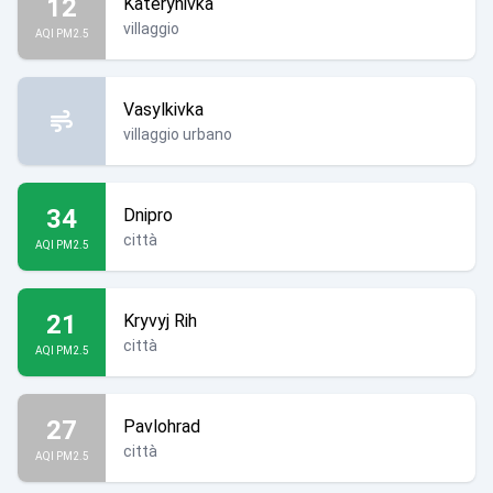
12
Katerynivka
villaggio
AQI PM2.5
Vasylkivka
villaggio urbano
34
Dnipro
città
AQI PM2.5
21
Kryvyj Rih
città
AQI PM2.5
27
Pavlohrad
città
AQI PM2.5