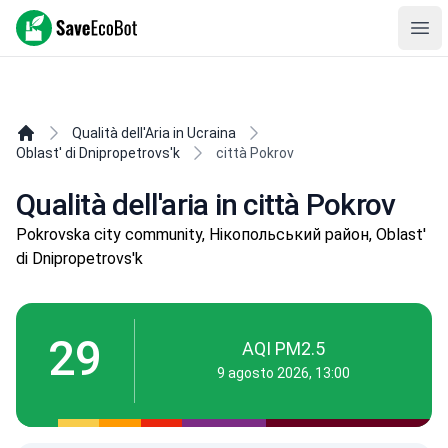
SaveEcoBot
Ope
Qualità dell'Aria in Ucraina
Oblast' di Dnipropetrovs'k
città Pokrov
Qualità dell'aria in città Pokrov
Pokrovska city community, Нікопольський район, Oblast'
di Dnipropetrovs'k
29
AQI PM2.5
9 agosto 2026, 13:00