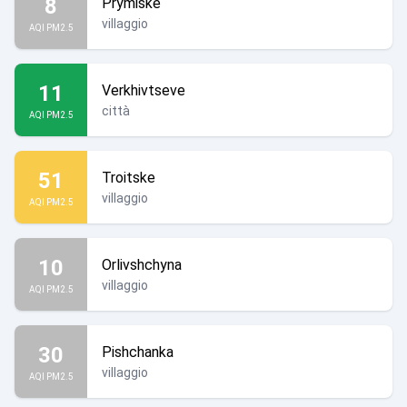
8
Prymiske
villaggio
AQI PM2.5
11
Verkhivtseve
città
AQI PM2.5
51
Troitske
villaggio
AQI PM2.5
10
Orlivshchyna
villaggio
AQI PM2.5
30
Pishchanka
villaggio
AQI PM2.5