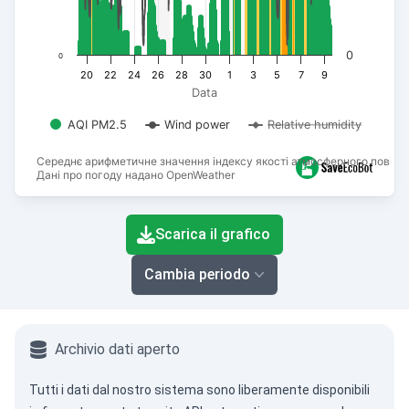
0
0
20
22
24
26
28
30
1
3
5
7
9
Data
AQI PM2.5
Wind power
Relative humidity
Середнє арифметичне значення індексу якості атмосферного повітря
Дані про погоду надано OpenWeather
End of interactive chart.
Scarica il grafico
Cambia periodo
Archivio dati aperto
Tutti i dati dal nostro sistema sono liberamente disponibili