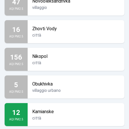
47
Novooleksandrivka
villaggio
AQI PM2.5
16
Zhovti Vody
città
AQI PM2.5
156
Nikopol
città
AQI PM2.5
5
Obukhivka
villaggio urbano
AQI PM2.5
12
Kamianske
città
AQI PM2.5