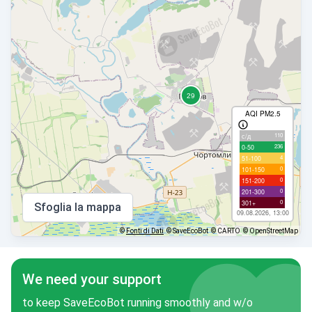
AQI PM2.5
110
с/д
236
0-50
4
51-100
0
101-150
0
151-200
0
201-300
0
301+
Sfoglia la mappa
09.08.2026, 13:00
©
Fonti di Dati
© SaveEcoBot
© CARTO
© OpenStreetMap
We need your support
to keep SaveEcoBot running smoothly and w/o