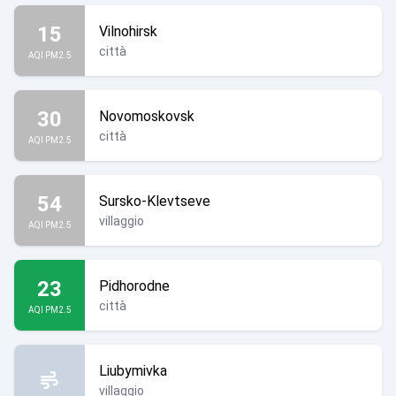
15
Vilnohirsk
città
AQI PM2.5
30
Novomoskovsk
città
AQI PM2.5
54
Sursko-Klevtseve
villaggio
AQI PM2.5
23
Pidhorodne
città
AQI PM2.5
Liubymivka
villaggio