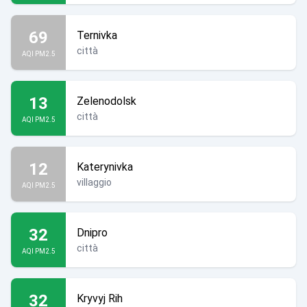
69
Ternivka
città
AQI PM2.5
13
Zelenodolsk
città
AQI PM2.5
12
Katerynivka
villaggio
AQI PM2.5
32
Dnipro
città
AQI PM2.5
32
Kryvyj Rih