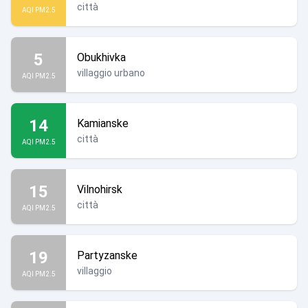
città
AQI PM2.5
5
Obukhivka
villaggio urbano
AQI PM2.5
14
Kamianske
città
AQI PM2.5
15
Vilnohirsk
città
AQI PM2.5
19
Partyzanske
villaggio
AQI PM2.5