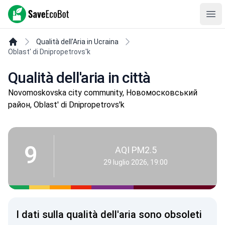
SaveEcoBot
Ope
Qualità dell'Aria in Ucraina
Oblast' di Dnipropetrovs'k
Qualità dell'aria in città
Novomoskovska city community, Новомосковський
район, Oblast' di Dnipropetrovs'k
9
AQI PM2.5
29 luglio 2026, 19:00
I dati sulla qualità dell'aria sono obsoleti