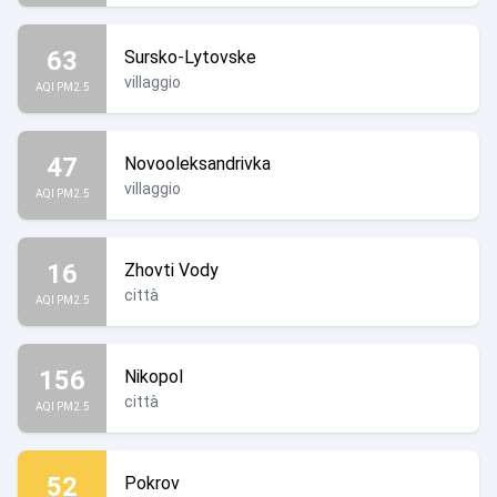
63
Sursko-Lytovske
villaggio
AQI PM2.5
47
Novooleksandrivka
villaggio
AQI PM2.5
16
Zhovti Vody
città
AQI PM2.5
156
Nikopol
città
AQI PM2.5
52
Pokrov