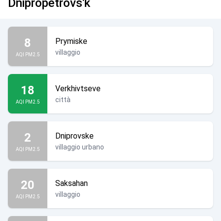
Dnipropetrovs'k
8
Prymiske
villaggio
AQI PM2.5
18
Verkhivtseve
città
AQI PM2.5
2
Dniprovske
villaggio urbano
AQI PM2.5
20
Saksahan
villaggio
AQI PM2.5