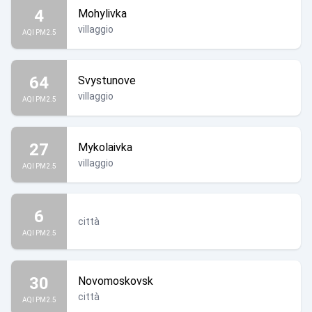
4
Mohylivka
villaggio
AQI PM2.5
64
Svystunove
villaggio
AQI PM2.5
27
Mykolaivka
villaggio
AQI PM2.5
6
città
AQI PM2.5
30
Novomoskovsk
città
AQI PM2.5