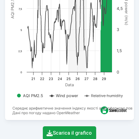
Wind power (m/s)
AQI PM2.5
4,5
7,5
3
5
1,5
2,5
0
0
21
22
23
24
25
26
27
28
29
Data
AQI PM2.5
Wind power
Relative humidity
Середнє арифметичне значення індексу якості атмосферного повітря
Дані про погоду надано OpenWeather
End of interactive chart.
Scarica il grafico