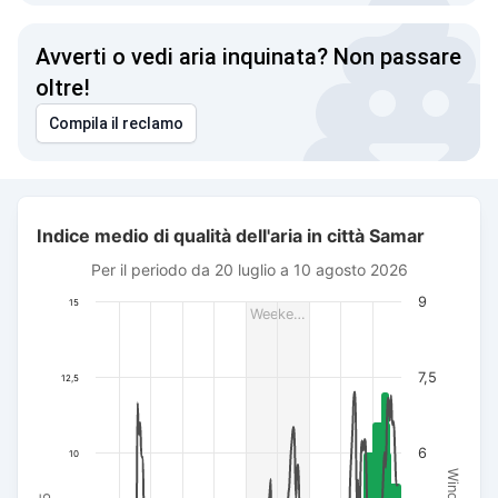
Avverti o vedi aria inquinata? Non passare
oltre!
Compila il reclamo
Indice medio di qualità dell'aria in città Samar
Indice medio di qualità dell'aria in città Samar
Combination chart with 3 data series.
Per il periodo da 20 luglio a 10 agosto 2026
Per il periodo da 20 luglio a 10 agosto 2026
The chart has 1 X axis displaying Data. Data ranges from 20
9
15
Weeke…
The chart has 3 Y axes displaying AQI PM2.5, Wind power (m/s
7,5
12,5
6
10