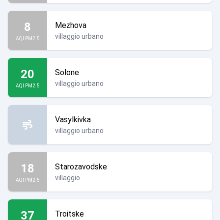
8
Mezhova
villaggio urbano
AQI PM2.5
20
Solone
villaggio urbano
AQI PM2.5
Vasylkivka
villaggio urbano
18
Starozavodske
villaggio
AQI PM2.5
37
Troitske