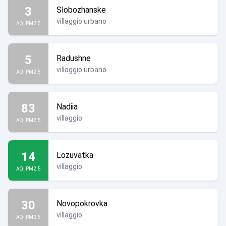
3
Slobozhanske
villaggio urbano
AQI PM2.5
5
Radushne
villaggio urbano
AQI PM2.5
83
Nadiia
villaggio
AQI PM2.5
14
Lozuvatka
villaggio
AQI PM2.5
30
Novopokrovka
villaggio
AQI PM2.5