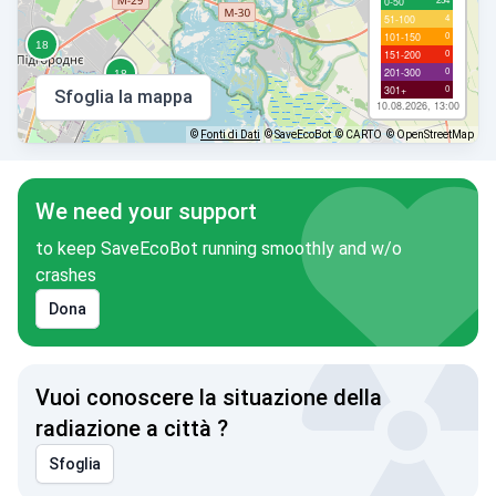
0-50
4
51-100
0
101-150
0
151-200
0
201-300
0
301+
Sfoglia la mappa
10.08.2026, 13:00
©
Fonti di Dati
© SaveEcoBot
© CARTO
© OpenStreetMap
We need your support
to keep SaveEcoBot running smoothly and w/o
crashes
Dona
Vuoi conoscere la situazione della
radiazione a città ?
Sfoglia