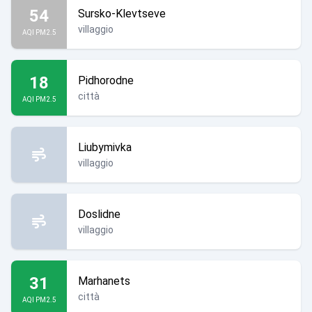
54
Sursko-Klevtseve
villaggio
AQI PM2.5
18
Pidhorodne
città
AQI PM2.5
Liubymivka
villaggio
Doslidne
villaggio
31
Marhanets
città
AQI PM2.5