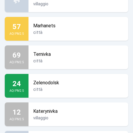
villaggio
57
Marhanets
città
AQI PM2.5
69
Ternivka
città
AQI PM2.5
24
Zelenodolsk
città
AQI PM2.5
12
Katerynivka
villaggio
AQI PM2.5