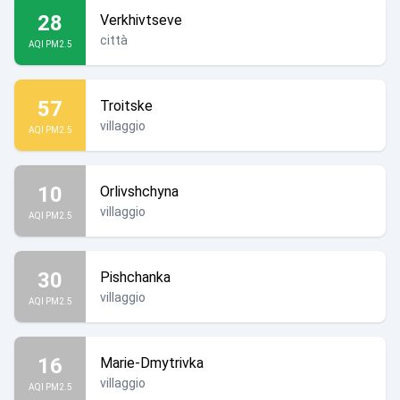
28
Verkhivtseve
città
AQI PM2.5
57
Troitske
villaggio
AQI PM2.5
10
Orlivshchyna
villaggio
AQI PM2.5
30
Pishchanka
villaggio
AQI PM2.5
16
Marie-Dmytrivka
villaggio
AQI PM2.5