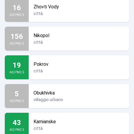
16
Zhovti Vody
città
AQI PM2.5
156
Nikopol
città
AQI PM2.5
19
Pokrov
città
AQI PM2.5
5
Obukhivka
villaggio urbano
AQI PM2.5
43
Kamianske
città
AQI PM2.5