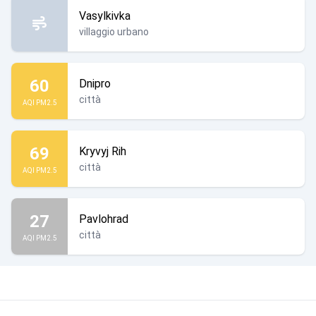
Vasylkivka
villaggio urbano
60
Dnipro
città
AQI PM2.5
69
Kryvyj Rih
città
AQI PM2.5
27
Pavlohrad
città
AQI PM2.5