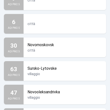
città
AQI PM2.5
6
città
AQI PM2.5
30
Novomoskovsk
città
AQI PM2.5
63
Sursko-Lytovske
villaggio
AQI PM2.5
47
Novooleksandrivka
villaggio
AQI PM2.5