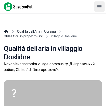
SaveEcoBot
Ope
Qualità dell'Aria in Ucraina
Oblast' di Dnipropetrovs'k
villaggio Doslidne
Qualità dell'aria in villaggio
Doslidne
Novooleksandrivska village community, Дніпровський
район, Oblast' di Dnipropetrovs'k
?