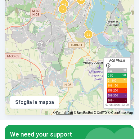
AQI PM2.5
91
с/д
184
0-50
72
51-100
3
101-150
0
151-200
0
201-300
0
301+
Sfoglia la mappa
07.08.2026, 23:00
©
Fonti di Dati
© SaveEcoBot
© CARTO
© OpenStreetMap
We need your support