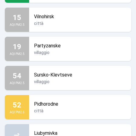
15
Vilnohirsk
città
AQI PM2.5
19
Partyzanske
villaggio
AQI PM2.5
54
Sursko-Klevtseve
villaggio
AQI PM2.5
52
Pidhorodne
città
AQI PM2.5
Liubymivka