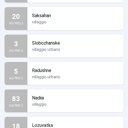
20
Saksahan
villaggio
AQI PM2.5
3
Slobozhanske
villaggio urbano
AQI PM2.5
5
Radushne
villaggio urbano
AQI PM2.5
83
Nadiia
villaggio
AQI PM2.5
18
Lozuvatka