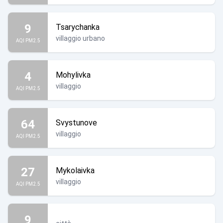
9
Tsarychanka
villaggio urbano
AQI PM2.5
4
Mohylivka
villaggio
AQI PM2.5
64
Svystunove
villaggio
AQI PM2.5
27
Mykolaivka
villaggio
AQI PM2.5
9