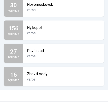
30
Novomoskovsk
város
AQI PM2.5
156
Nyikopol
város
AQI PM2.5
27
Pavlohrad
város
AQI PM2.5
16
Zhovti Vody
város
AQI PM2.5