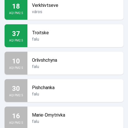
18
Verkhivtseve
város
AQI PM2.5
37
Troitske
falu
AQI PM2.5
10
Orlivshchyna
falu
AQI PM2.5
30
Pishchanka
falu
AQI PM2.5
16
Marie-Dmytrivka
falu
AQI PM2.5