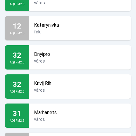
város
AQI PM2.5
12
Katerynivka
falu
AQI PM2.5
32
Dnyipro
város
AQI PM2.5
32
Krivij Rih
város
AQI PM2.5
31
Marhanets
város
AQI PM2.5