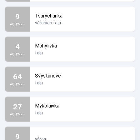
9
Tsarychanka
városias falu
AQI PM2.5
4
Mohylivka
falu
AQI PM2.5
64
Svystunove
falu
AQI PM2.5
27
Mykolaivka
falu
AQI PM2.5
9
város