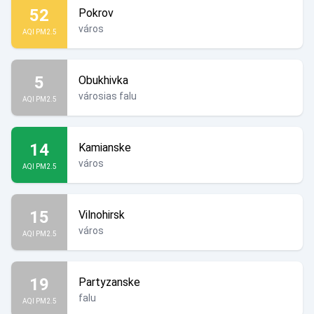
52
Pokrov
város
AQI PM2.5
5
Obukhivka
városias falu
AQI PM2.5
14
Kamianske
város
AQI PM2.5
15
Vilnohirsk
város
AQI PM2.5
19
Partyzanske
falu
AQI PM2.5