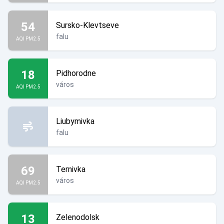
54
Sursko-Klevtseve
falu
AQI PM2.5
18
Pidhorodne
város
AQI PM2.5
Liubymivka
falu
69
Ternivka
város
AQI PM2.5
13
Zelenodolsk