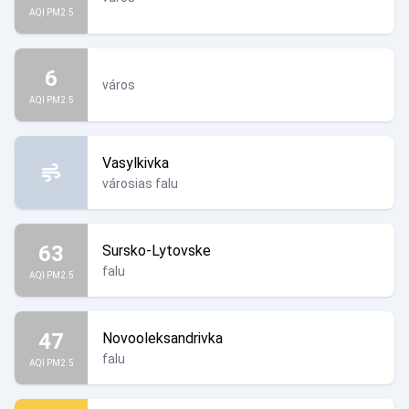
AQI PM2.5
6
város
AQI PM2.5
Vasylkivka
városias falu
63
Sursko-Lytovske
falu
AQI PM2.5
47
Novooleksandrivka
falu
AQI PM2.5