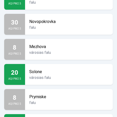
falu
AQI PM2.5
30
Novopokrovka
falu
AQI PM2.5
8
Mezhova
városias falu
AQI PM2.5
20
Solone
városias falu
AQI PM2.5
8
Prymiske
falu
AQI PM2.5