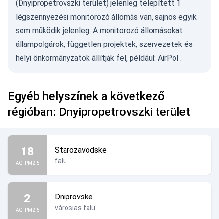
(Dnyipropetrovszki terület) jelenleg telepített 1
légszennyezési monitorozó állomás van, sajnos egyik
sem működik jelenleg. A monitorozó állomásokat
állampolgárok, független projektek, szervezetek és
helyi önkormányzatok állítják fel, például:
AirPol
.
Egyéb helyszínek a következő
régióban: Dnyipropetrovszki terület
18
Starozavodske
falu
AQI PM2.5
2
Dniprovske
városias falu
AQI PM2.5