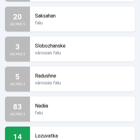
20
Saksahan
falu
AQI PM2.5
3
Slobozhanske
városias falu
AQI PM2.5
5
Radushne
városias falu
AQI PM2.5
83
Nadiia
falu
AQI PM2.5
14
Lozuvatka