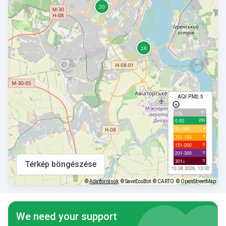
AQI PM2.5
91
с/д
255
0-50
4
51-100
0
101-150
0
151-200
0
201-300
0
301+
Térkép böngészése
10.08.2026, 13:00
©
Adatforrások
© SaveEcoBot
© CARTO
© OpenStreetMap
We need your support