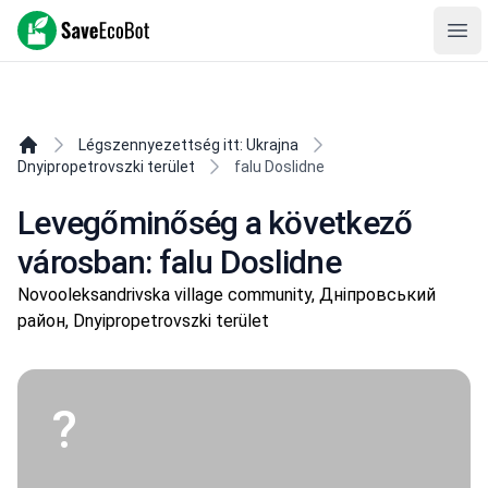
SaveEcoBot
Ope
Légszennyezettség itt: Ukrajna
Dnyipropetrovszki terület
falu Doslidne
Levegőminőség a következő
városban: falu Doslidne
Novooleksandrivska village community, Дніпровський
район, Dnyipropetrovszki terület
?