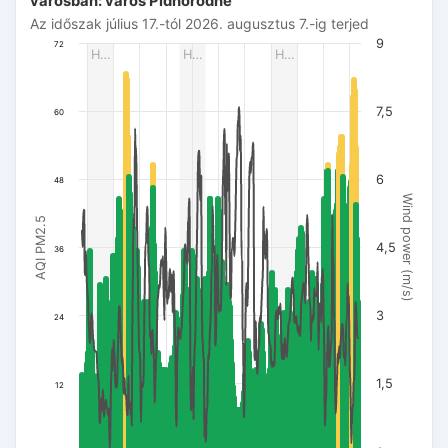
városban: város Pidhorodne
Az időszak július 17.-tól 2026. augusztus 7.-ig terjed
Az időszak július 17.-tól 2026. augusztus 7.-ig terjed
The chart has 1 X axis displaying Dátum. Data ranges from 
9
72
H…
H…
H…
The chart has 3 Y axes displaying AQI PM2.5, Wind power (m/s
7,5
60
6
48
Wind power (m/s)
AQI PM2.5
4,5
36
3
24
1,5
12