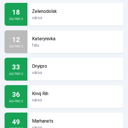
18
Zelenodolsk
város
AQI PM2.5
12
Katerynivka
falu
AQI PM2.5
33
Dnyipro
város
AQI PM2.5
36
Krivij Rih
város
AQI PM2.5
49
Marhanets
város