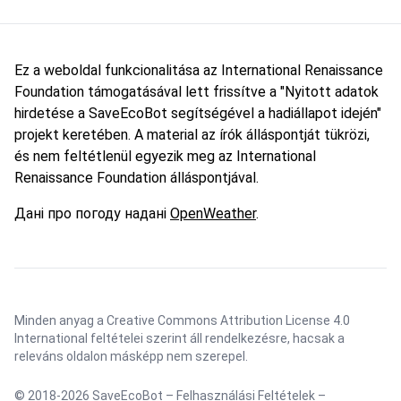
Ez a weboldal funkcionalitása az International Renaissance
Foundation támogatásával lett frissítve a "Nyitott adatok
hirdetése a SaveEcoBot segítségével a hadiállapot idején"
projekt keretében. A material az írók álláspontját tükrözi,
és nem feltétlenül egyezik meg az International
Renaissance Foundation álláspontjával.
Дані про погоду надані
OpenWeather
.
Minden anyag a Creative Commons Attribution License 4.0
International feltételei szerint áll rendelkezésre, hacsak a
releváns oldalon másképp nem szerepel.
© 2018-2026 SaveEcoBot –
Felhasználási Feltételek
–