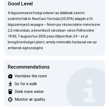
Good Level
A légszennyezettségi indexet az alábbiak szerint
számították ki:
NowCast formula (US EPA)
alapján a fő
légszennyező anyagra –
finom por
részecskére méretezve
2,5 mikronban, a következő városban: város Pidhorodne
18:00, 7 augusztus 2026 року időpontban 24 – ez jó
levegőminőséget jelent, amely minimális hatással van az
emberek egészségére.
Recommendations
Ventilate the room
Go for a walk
Drink more water
Monitor air quality