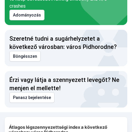
crashes
Adományozás
Szeretné tudni a sugárhelyzetet a
következő városban: város Pidhorodne?
Böngésszen
Érzi vagy látja a szennyezett levegőt? Ne
menjen el mellette!
Panasz bejelentése
Átlagos légszennyezettségi index a következő városban: vá
Átlagos légszennyezettségi index a következő
Combination chart with 3 data series.