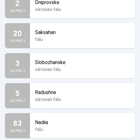
2
Dniprovske
városias falu
AQI PM2.5
20
Saksahan
falu
AQI PM2.5
3
Slobozhanske
városias falu
AQI PM2.5
5
Radushne
városias falu
AQI PM2.5
83
Nadiia
falu
AQI PM2.5