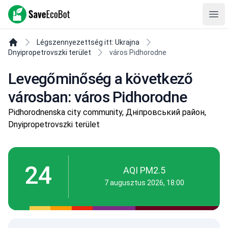
SaveEcoBot
Ope
Légszennyezettség itt: Ukrajna
Dnyipropetrovszki terület
város Pidhorodne
Levegőminőség a következő
városban: város Pidhorodne
Pidhorodnenska city community, Дніпровський район,
Dnyipropetrovszki terület
24
AQI PM2.5
7 augusztus 2026, 18:00