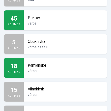
AQI PM2.5
45
Pokrov
város
AQI PM2.5
5
Obukhivka
városias falu
AQI PM2.5
18
Kamianske
város
AQI PM2.5
15
Vilnohirsk
város
AQI PM2.5