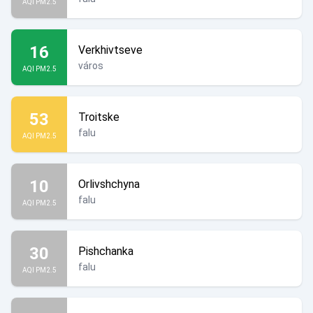
AQI PM2.5
16
Verkhivtseve
város
AQI PM2.5
53
Troitske
falu
AQI PM2.5
10
Orlivshchyna
falu
AQI PM2.5
30
Pishchanka
falu
AQI PM2.5