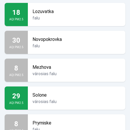
18
Lozuvatka
falu
AQI PM2.5
30
Novopokrovka
falu
AQI PM2.5
8
Mezhova
városias falu
AQI PM2.5
29
Solone
városias falu
AQI PM2.5
8
Prymiske
falu