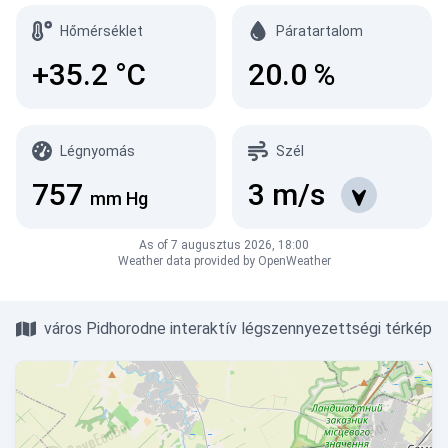
Hőmérséklet
Páratartalom
+35.2
°C
20.0
%
Légnyomás
Szél
757
3
m/s
mm Hg
As of 7 augusztus 2026, 18:00
Weather data provided by OpenWeather
város Pidhorodne interaktív légszennyezettségi térkép