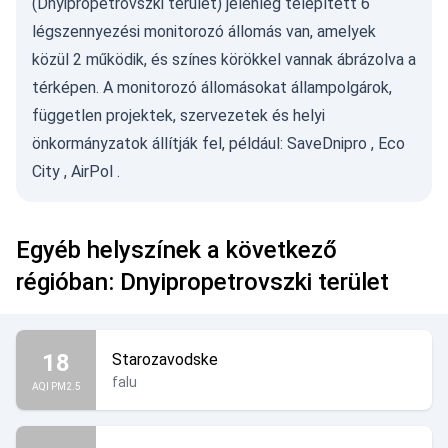
(Dnyipropetrovszki terület) jelenleg telepített 6
légszennyezési monitorozó állomás van, amelyek
közül 2 működik, és színes körökkel vannak ábrázolva a
térképen. A monitorozó állomásokat állampolgárok,
független projektek, szervezetek és helyi
önkormányzatok állítják fel, például:
SaveDnipro
,
Eco
City
,
AirPol
.
Egyéb helyszínek a következő
régióban: Dnyipropetrovszki terület
18
Starozavodske
falu
AQI PM2.5