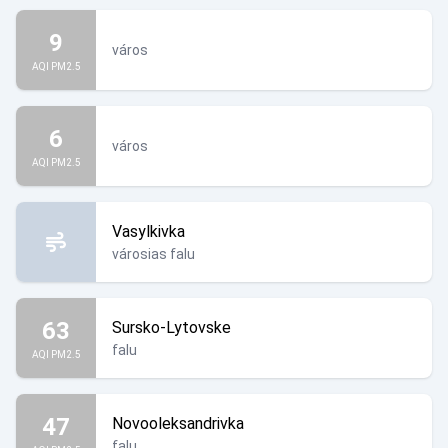
9
város
AQI PM2.5
6
város
AQI PM2.5
Vasylkivka
városias falu
63
Sursko-Lytovske
falu
AQI PM2.5
47
Novooleksandrivka
falu