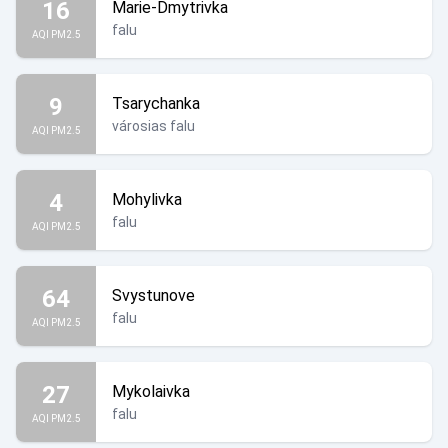
16
Marie-Dmytrivka
falu
AQI PM2.5
9
Tsarychanka
városias falu
AQI PM2.5
4
Mohylivka
falu
AQI PM2.5
64
Svystunove
falu
AQI PM2.5
27
Mykolaivka
falu
AQI PM2.5