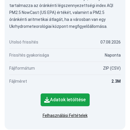
tartalmazza az óránkénti légszennyezettségi index AQI
PM2.5 NowCast (US EPA) értékét, valamint a PM2.5
óránkénti aritmetikai átlagát, ha a városban van egy
Ukrhydrometeorológiai központ megfigyelőállomása.
Utolsó frissítés
07.08.2026
Frissítés gyakorisága
Naponta
Fájlformátum
ZIP (CSV)
Fájlméret
2.3M
Adatok letöltése
Felhasználási Feltételek