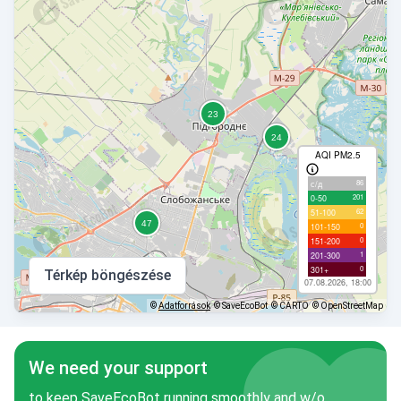
AQI PM2.5
86
с/д
201
0-50
62
51-100
0
101-150
0
151-200
1
201-300
0
301+
Térkép böngészése
07.08.2026, 18:00
©
Adatforrások
© SaveEcoBot
© CARTO
© OpenStreetMap
We need your support
to keep SaveEcoBot running smoothly and w/o