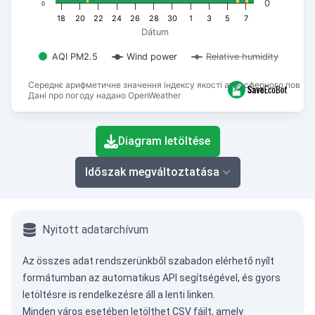
0
0
18
20
22
24
26
28
30
1
3
5
7
Dátum
AQI PM2.5
Wind power
Relative humidity
Середнє арифметичне значення індексу якості атмосферного повітря
Дані про погоду надано OpenWeather
End of interactive chart.
Diagram letöltése
Időszak megváltoztatása
Nyitott adatarchívum
Az összes adat rendszerünkből szabadon elérhető nyílt
formátumban az
automatikus API
segítségével, és gyors
letöltésre is rendelkezésre áll a lenti linken.
Minden város esetében letölthet CSV fájlt, amely