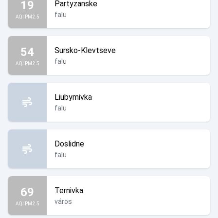
19
Partyzanske
falu
AQI PM2.5
54
Sursko-Klevtseve
falu
AQI PM2.5
Liubymivka
falu
Doslidne
falu
69
Ternivka
város
AQI PM2.5