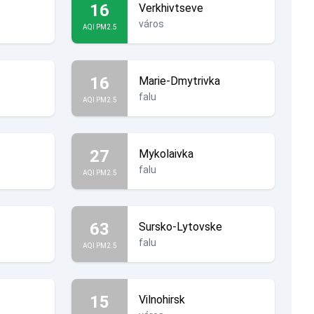
16
Verkhivtseve
város
AQI PM2.5
16
Marie-Dmytrivka
falu
AQI PM2.5
27
Mykolaivka
falu
AQI PM2.5
63
Sursko-Lytovske
falu
AQI PM2.5
15
Vilnohirsk