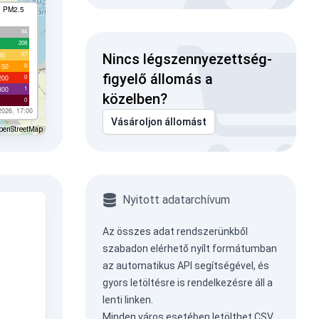
I PM2.5
84
208
57
00
Nincs légszennyezettség-
0
150
figyelő állomás a
0
200
1
300
közelben?
0
2026, 17:00
Vásároljon állomást
penStreetMap
Nyitott adatarchívum
Az összes adat rendszerünkből
szabadon elérhető nyílt formátumban
az
automatikus API
segítségével, és
gyors letöltésre is rendelkezésre áll a
lenti linken.
Minden város esetében letölthet CSV