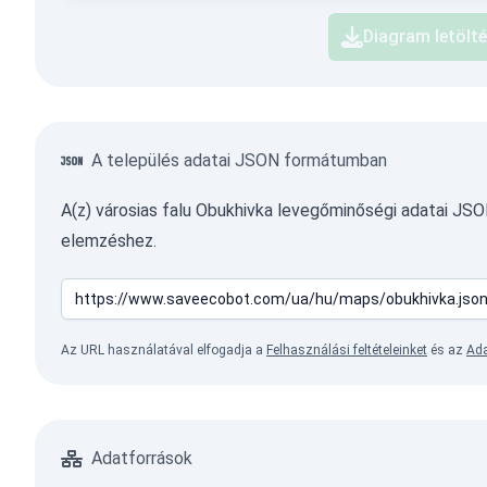
Diagram letölt
A település adatai JSON formátumban
A(z) városias falu Obukhivka levegőminőségi adatai J
elemzéshez.
Az URL használatával elfogadja a
Felhasználási feltételeinket
és az
Ada
Adatforrások