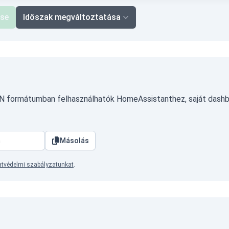
ése
Időszak megváltoztatása
SON formátumban felhasználhatók HomeAssistanthez, saját dashb
Másolás
tvédelmi szabályzatunkat
.