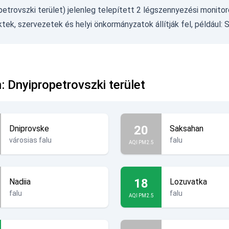
etrovszki terület) jelenleg telepített 2 légszennyezési monitor
ek, szervezetek és helyi önkormányzatok állítják fel, például:
S
 Dnyipropetrovszki terület
20
Dniprovske
Saksahan
városias falu
falu
AQI PM2.5
18
Nadiia
Lozuvatka
falu
falu
AQI PM2.5