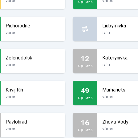
város
város
AQI PM2.5
Pidhorodne
Liubymivka
város
falu
12
Zelenodolsk
Katerynivka
város
falu
AQI PM2.5
49
Krivij Rih
Marhanets
város
város
AQI PM2.5
16
Pavlohrad
Zhovti Vody
város
város
AQI PM2.5