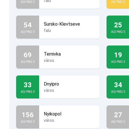
falu
AQI PM2.5
AQI PM2.5
54
25
Sursko-Klevtseve
falu
AQI PM2.5
AQI PM2.5
69
19
Ternivka
város
AQI PM2.5
AQI PM2.5
33
34
Dnyipro
város
AQI PM2.5
AQI PM2.5
156
27
Nyikopol
város
AQI PM2.5
AQI PM2.5