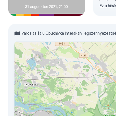
Ez a hib
31 augusztus 2021, 21:00
városias falu Obukhivka interaktív légszennyezetts