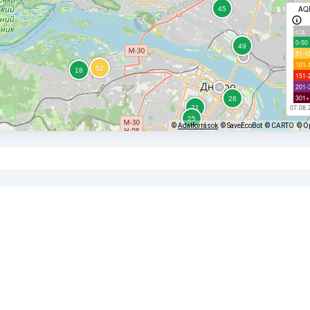
AQ
с/д
0-50
51-1
101-
151-
201-
301+
07.08.
©
Adatforrások
© SaveEcoBot
© CARTO
© O