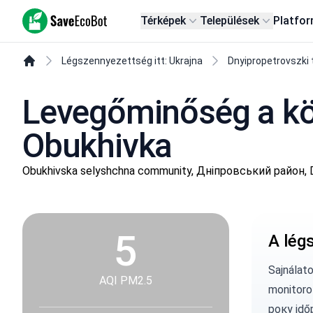
SaveEcoBot
Térképek
Települések
Platfo
Légszennyezettség itt: Ukrajna
Dnyipropetrovszki 
Levegőminőség a köv
Obukhivka
Obukhivska selyshchna community, Дніпровський район, D
5
A lég
Sajnálat
AQI PM2.5
monitoro
року idő