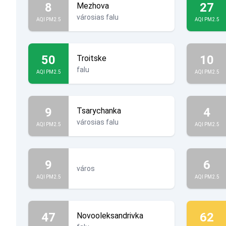
8
27
Mezhova
városias falu
AQI PM2.5
AQI PM2.5
50
10
Troitske
falu
AQI PM2.5
AQI PM2.5
9
4
Tsarychanka
városias falu
AQI PM2.5
AQI PM2.5
9
6
város
AQI PM2.5
AQI PM2.5
47
62
Novooleksandrivka