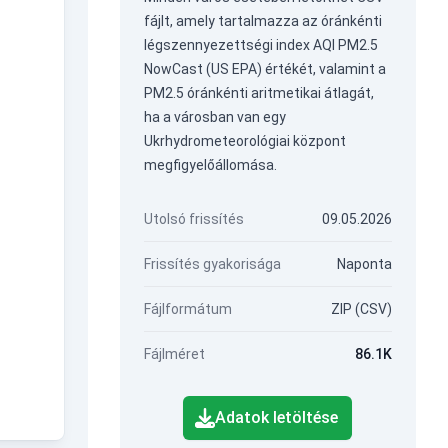
fájlt, amely tartalmazza az óránkénti
légszennyezettségi index AQI PM2.5
NowCast (US EPA) értékét, valamint a
PM2.5 óránkénti aritmetikai átlagát,
ha a városban van egy
Ukrhydrometeorológiai központ
megfigyelőállomása.
Utolsó frissítés
09.05.2026
Frissítés gyakorisága
Naponta
Fájlformátum
ZIP (CSV)
Fájlméret
86.1K
Adatok letöltése