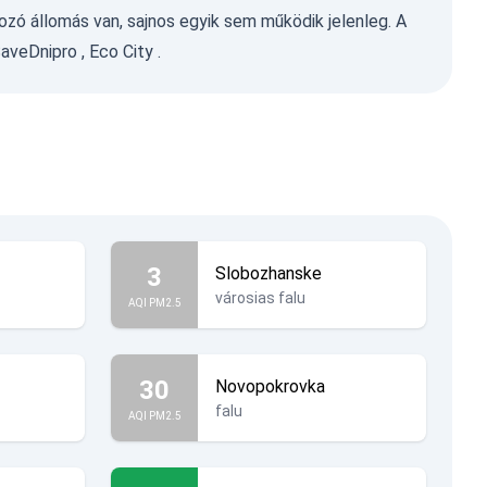
ozó állomás van, sajnos egyik sem működik jelenleg. A
aveDnipro
,
Eco City
.
3
Slobozhanske
városias falu
AQI PM2.5
30
Novopokrovka
falu
AQI PM2.5