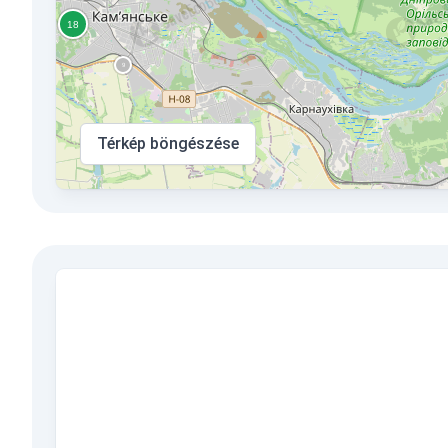
Térkép böngészése