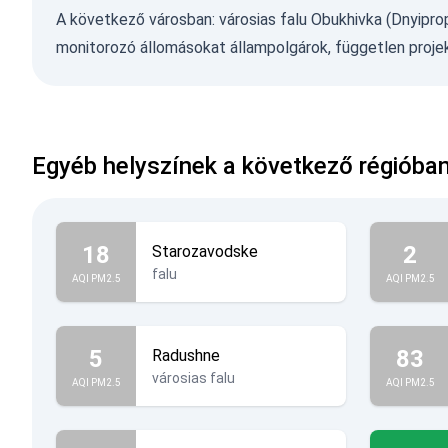
A következő városban: városias falu Obukhivka (Dnyiprop
monitorozó állomásokat állampolgárok, független projekt
Egyéb helyszínek a következő régióban:
18
2
Starozavodske
falu
AQI PM2.5
AQI PM2.5
5
83
Radushne
városias falu
AQI PM2.5
AQI PM2.5