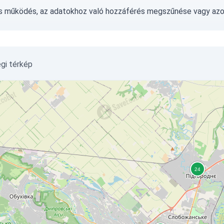
ás működés, az adatokhoz való hozzáférés megszűnése vagy az
égi térkép