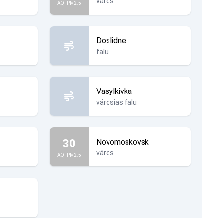
város
AQI PM2.5
Doslidne
falu
Vasylkivka
városias falu
30
Novomoskovsk
város
AQI PM2.5