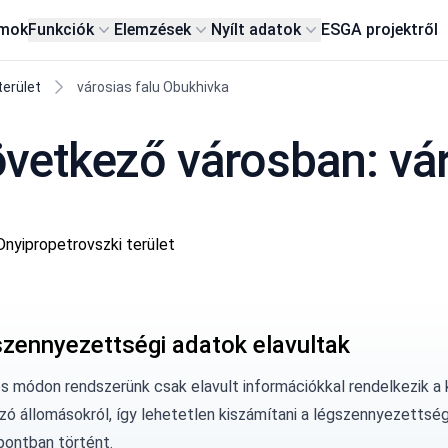
rmok
Funkciók
Elemzések
Nyílt adatok
ESG
A projektről
terület
városias falu Obukhivka
etkező városban: vár
nyipropetrovszki terület
szennyezettségi adatok elavultak
os módon rendszerünk csak elavult információkkal rendelkezik a 
zó állomásokról, így lehetetlen kiszámítani a légszennyezettség
pontban történt.