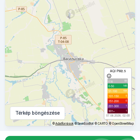
AQI PM2.5
93
с/д
145
0-50
104
51-100
5
101-150
0
151-200
1
201-300
1
301+
Térkép böngészése
07.08.2026, 02:00
©
Adatforrások
© SaveEcoBot
© CARTO
© OpenStreetMap