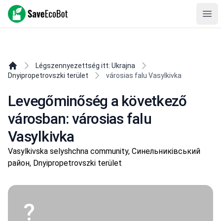
SaveEcoBot
Ope
Légszennyezettség itt: Ukrajna
Dnyipropetrovszki terület
városias falu Vasylkivka
Levegőminőség a következő
városban: városias falu
Vasylkivka
Vasylkivska selyshchna community, Синельниківський
район, Dnyipropetrovszki terület
?