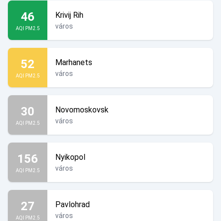
46
Krivij Rih
város
AQI PM2.5
52
Marhanets
város
AQI PM2.5
30
Novomoskovsk
város
AQI PM2.5
156
Nyikopol
város
AQI PM2.5
27
Pavlohrad
város
AQI PM2.5