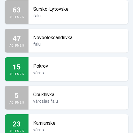
63
Sursko-Lytovske
falu
AQI PM2.5
47
Novooleksandrivka
falu
AQI PM2.5
15
Pokrov
város
AQI PM2.5
5
Obukhivka
városias falu
AQI PM2.5
23
Kamianske
város
AQI PM2.5