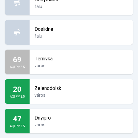
falu
Doslidne
falu
69
Ternivka
város
AQI PM2.5
20
Zelenodolsk
város
AQI PM2.5
47
Dnyipro
város
AQI PM2.5