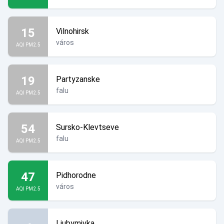
15
Vilnohirsk
város
AQI PM2.5
19
Partyzanske
falu
AQI PM2.5
54
Sursko-Klevtseve
falu
AQI PM2.5
47
Pidhorodne
város
AQI PM2.5
Liubymivka