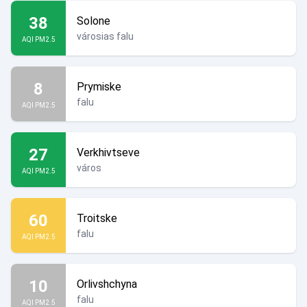
38
Solone
városias falu
AQI PM2.5
8
Prymiske
falu
AQI PM2.5
27
Verkhivtseve
város
AQI PM2.5
60
Troitske
falu
AQI PM2.5
10
Orlivshchyna
falu
AQI PM2.5