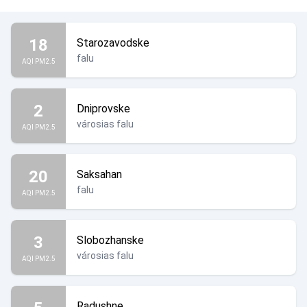
18
Starozavodske
falu
AQI PM2.5
2
Dniprovske
városias falu
AQI PM2.5
20
Saksahan
falu
AQI PM2.5
3
Slobozhanske
városias falu
AQI PM2.5
Radushne