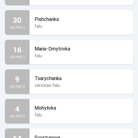
30
Pishchanka
falu
AQI PM2.5
16
Marie-Dmytrivka
falu
AQI PM2.5
9
Tsarychanka
városias falu
AQI PM2.5
4
Mohylivka
falu
AQI PM2.5
Svystunove