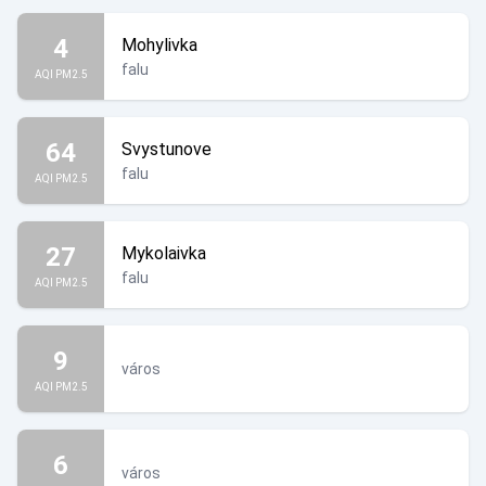
4
Mohylivka
falu
AQI PM2.5
64
Svystunove
falu
AQI PM2.5
27
Mykolaivka
falu
AQI PM2.5
9
város
AQI PM2.5
6
város