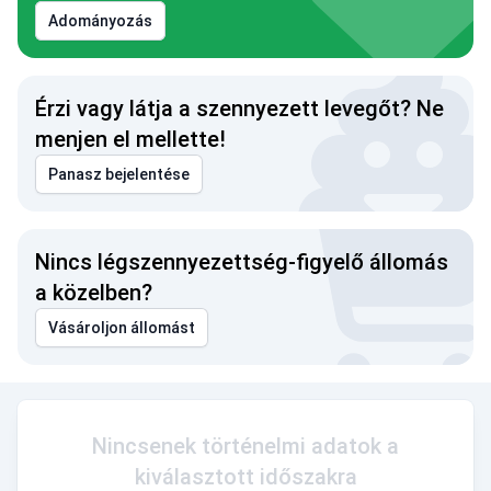
Adományozás
Érzi vagy látja a szennyezett levegőt? Ne
menjen el mellette!
Panasz bejelentése
Nincs légszennyezettség-figyelő állomás
a közelben?
Vásároljon állomást
Nincsenek történelmi adatok a
kiválasztott időszakra