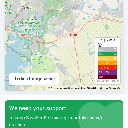
AQI PM2.5
91
с/д
129
0-50
121
51-100
6
101-150
2
151-200
0
201-300
0
301+
Térkép böngészése
06.08.2026, 09:00
©
Adatforrások
© SaveEcoBot
© CARTO
© OpenStreetMap
We need your support
to keep SaveEcoBot running smoothly and w/o
crashes