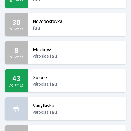
falu
AQI PM2.5
30
Novopokrovka
falu
AQI PM2.5
8
Mezhova
városias falu
AQI PM2.5
43
Solone
városias falu
AQI PM2.5
Vasylkivka
városias falu