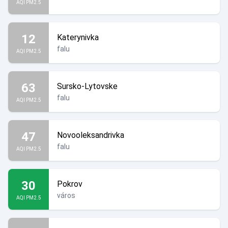
AQI PM2.5
12
Katerynivka
falu
AQI PM2.5
63
Sursko-Lytovske
falu
AQI PM2.5
47
Novooleksandrivka
falu
AQI PM2.5
30
Pokrov
város
AQI PM2.5