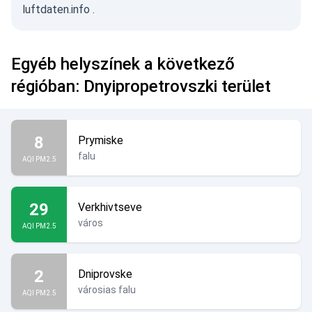
luftdaten.info
.
Egyéb helyszínek a következő
régióban: Dnyipropetrovszki terület
8
Prymiske
falu
AQI PM2.5
29
Verkhivtseve
város
AQI PM2.5
2
Dniprovske
városias falu
AQI PM2.5