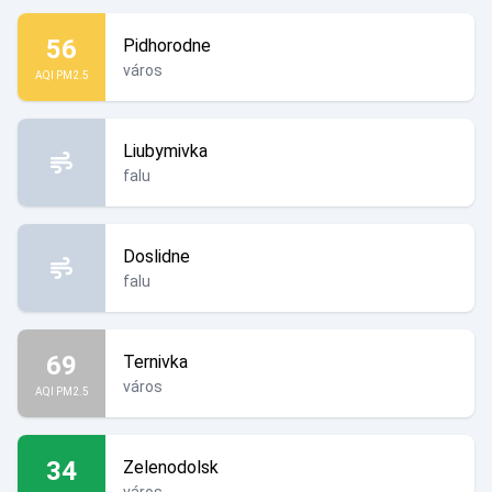
56
Pidhorodne
város
AQI PM2.5
Liubymivka
falu
Doslidne
falu
69
Ternivka
város
AQI PM2.5
34
Zelenodolsk