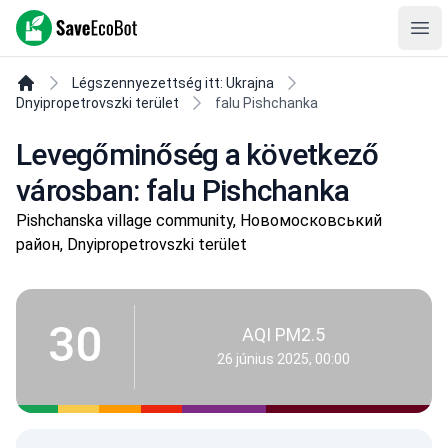
SaveEcoBot
Ope
Légszennyezettség itt: Ukrajna
Dnyipropetrovszki terület
falu Pishchanka
Levegőminőség a következő
városban: falu Pishchanka
Pishchanska village community, Новомосковський
район, Dnyipropetrovszki terület
30
AQI PM2.5
26 június 2025, 00:00