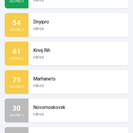
város
AQI PM2.5
54
Dnyipro
város
AQI PM2.5
61
Krivij Rih
város
AQI PM2.5
79
Marhanets
város
AQI PM2.5
30
Novomoskovsk
város
AQI PM2.5