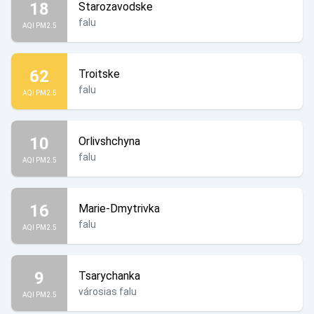
18
Starozavodske
falu
AQI PM2.5
62
Troitske
falu
AQI PM2.5
10
Orlivshchyna
falu
AQI PM2.5
16
Marie-Dmytrivka
falu
AQI PM2.5
9
Tsarychanka
városias falu
AQI PM2.5