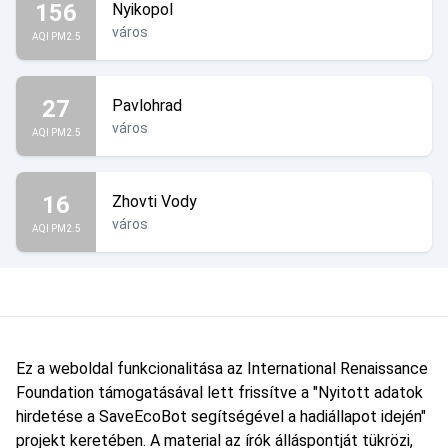
156
Nyikopol
város
AQI PM2.5
27
Pavlohrad
város
AQI PM2.5
16
Zhovti Vody
város
AQI PM2.5
Ez a weboldal funkcionalitása az International Renaissance
Foundation támogatásával lett frissítve a "Nyitott adatok
hirdetése a SaveEcoBot segítségével a hadiállapot idején"
projekt keretében. A material az írók álláspontját tükrözi,