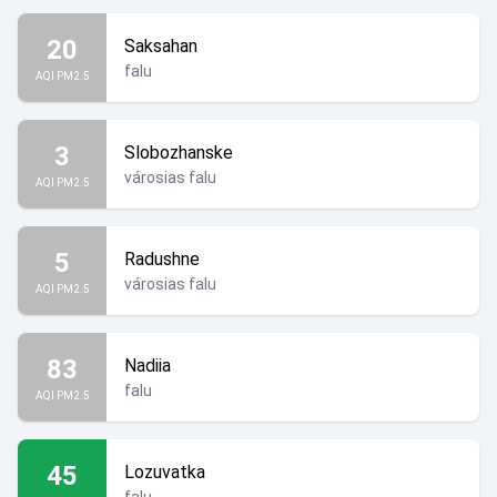
20
Saksahan
falu
AQI PM2.5
3
Slobozhanske
városias falu
AQI PM2.5
5
Radushne
városias falu
AQI PM2.5
83
Nadiia
falu
AQI PM2.5
45
Lozuvatka