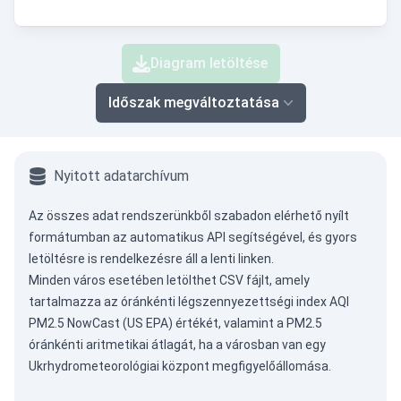
Diagram letöltése
Időszak megváltoztatása
Nyitott adatarchívum
Az összes adat rendszerünkből szabadon elérhető nyílt
formátumban az
automatikus API
segítségével, és gyors
letöltésre is rendelkezésre áll a lenti linken.
Minden város esetében letölthet CSV fájlt, amely
tartalmazza az óránkénti légszennyezettségi index AQI
PM2.5 NowCast (US EPA) értékét, valamint a PM2.5
óránkénti aritmetikai átlagát, ha a városban van egy
Ukrhydrometeorológiai központ megfigyelőállomása.