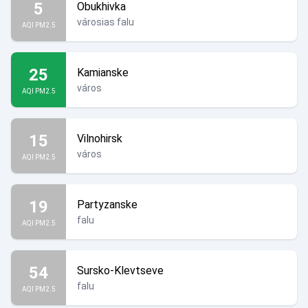
5
Obukhivka
városias falu
AQI PM2.5
25
Kamianske
város
AQI PM2.5
15
Vilnohirsk
város
AQI PM2.5
19
Partyzanske
falu
AQI PM2.5
54
Sursko-Klevtseve
falu
AQI PM2.5