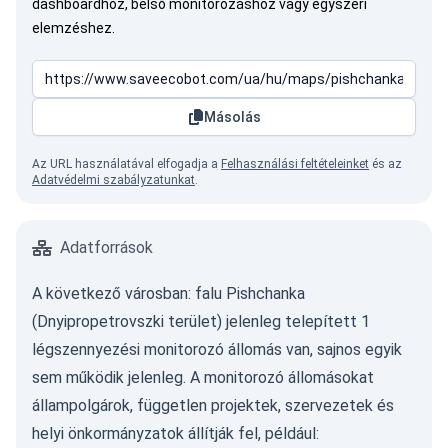
dashboardhoz, belső monitorozáshoz vagy egyszeri
elemzéshez.
Másolás
Az URL használatával elfogadja a
Felhasználási feltételeinket
és az
Adatvédelmi szabályzatunkat
.
Adatforrások
A következő városban: falu Pishchanka
(Dnyipropetrovszki terület) jelenleg telepített 1
légszennyezési monitorozó állomás van, sajnos egyik
sem működik jelenleg. A monitorozó állomásokat
állampolgárok, független projektek, szervezetek és
helyi önkormányzatok állítják fel, például: