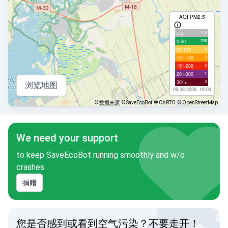
AQI PM2.5
110
с/д
235
0-50
4
51-100
0
101-150
0
151-200
1
201-300
0
301+
浏览地图
09.08.2026, 16:00
©
数据来源
© SaveEcoBot
© CARTO
© OpenStreetMap
We need your support
to keep SaveEcoBot running smoothly and w/o
crashes
捐赠
您是否感到或看到空气污染？不要走开！