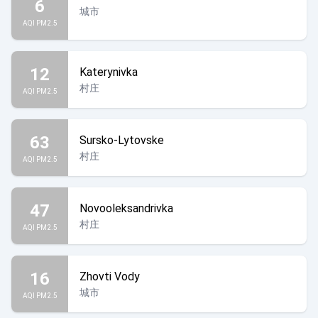
6
城市
AQI PM2.5
12
Katerynivka
村庄
AQI PM2.5
63
Sursko-Lytovske
村庄
AQI PM2.5
47
Novooleksandrivka
村庄
AQI PM2.5
16
Zhovti Vody
城市
AQI PM2.5