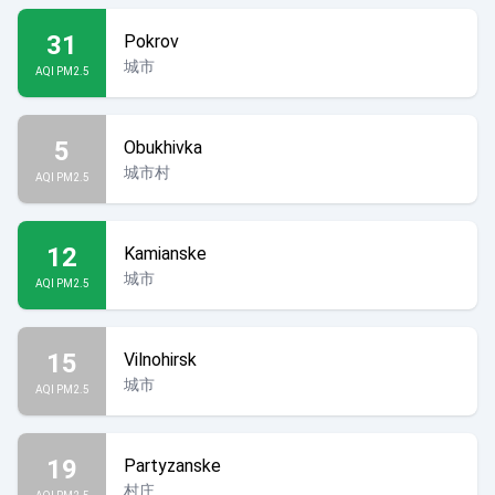
31
Pokrov
城市
AQI PM2.5
5
Obukhivka
城市村
AQI PM2.5
12
Kamianske
城市
AQI PM2.5
15
Vilnohirsk
城市
AQI PM2.5
19
Partyzanske
村庄