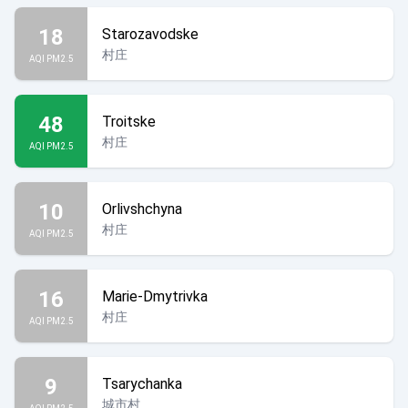
18
Starozavodske
村庄
AQI PM2.5
48
Troitske
村庄
AQI PM2.5
10
Orlivshchyna
村庄
AQI PM2.5
16
Marie-Dmytrivka
村庄
AQI PM2.5
9
Tsarychanka
城市村