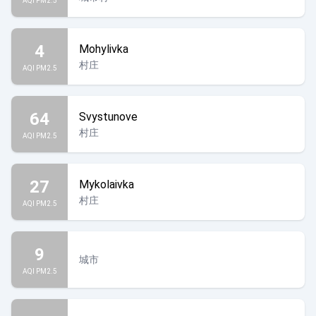
AQI PM2.5
4
Mohylivka
村庄
AQI PM2.5
64
Svystunove
村庄
AQI PM2.5
27
Mykolaivka
村庄
AQI PM2.5
9
城市
AQI PM2.5