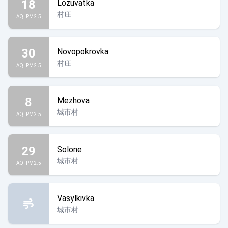
18
Lozuvatka
村庄
AQI PM2.5
30
Novopokrovka
村庄
AQI PM2.5
8
Mezhova
城市村
AQI PM2.5
29
Solone
城市村
AQI PM2.5
Vasylkivka
城市村