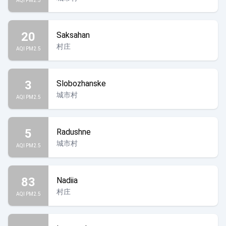
AQI PM2.5
20
Saksahan
村庄
AQI PM2.5
3
Slobozhanske
城市村
AQI PM2.5
5
Radushne
城市村
AQI PM2.5
83
Nadiia
村庄
AQI PM2.5