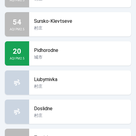
AQI PM2.5
54
Sursko-Klevtseve
村庄
AQI PM2.5
20
Pidhorodne
城市
AQI PM2.5
Liubymivka
村庄
Doslidne
村庄